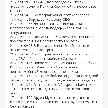
23 июля
19:13
Триумф волгоградской школы
плавания: золото Полины Козякиной на первенстве
Европы
23 июля
14:05
Волгоградская область передала
технику и оборудование в зону СВО
23 июля
11:56
До 300 тысяч и стипендия: как
Волгоградская область поддерживает лучших
выпускников
22 июля
11:10
Жильё стало ближе: как маткапитал
помогает семьям Волгоградской области
21 июля
09:23
В Волгограде погиб ребёнок: идёт
процессуальная проверка
20 июля
16:37
Волгоградская область отправила в
зону СВО 4 бронеавтомобиля «Сармат»
20 июля
14:15
Новое условие для единого пособия в
Волгоградской области: с 21 июля нужен
подтверждённый уход за родственником
19 июля
13:43
Ещё одну библиотеку в Волгоградской
области переоборудуют по модельному стандарту
18 июля
13:14
От квестов до VR‑туров: в Камышине
готовят к открытию детский просветительский
центр
17 июля
14:02
Орден Мужества — посмертно: в
Волгограде увековечили память сотрудника УФСИН
Сергея Рыкова