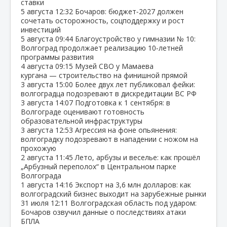
ставки
5 августа
12:32
Бочаров: бюджет‑2027 должен
сочетать осторожность, соцподдержку и рост
инвестиций
5 августа
09:44
Благоустройство у гимназии № 10:
Волгоград продолжает реализацию 10‑летней
программы развития
4 августа
09:15
Музей СВО у Мамаева
кургана — строительство на финишной прямой
3 августа
15:00
Более двух лет публиковал фейки:
волгоградца подозревают в дискредитации ВС РФ
3 августа
14:07
Подготовка к 1 сентября: в
Волгограде оценивают готовность
образовательной инфраструктуры
3 августа
12:53
Агрессия на фоне опьянения:
волгоградку подозревают в нападении с ножом на
прохожую
2 августа
11:45
Лето, арбузы и веселье: как прошёл
„Арбузный переполох“ в Центральном парке
Волгограда
1 августа
14:16
Экспорт на 3,6 млн долларов: как
волгоградский бизнес выходит на зарубежные рынки
31 июля
12:11
Волгоградская область под ударом:
Бочаров озвучил данные о последствиях атаки
БПЛА