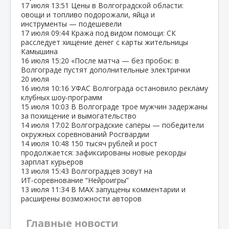
17 июля
13:51
Цены в Волгоградской области:
овощи и топливо подорожали, яйца и
инструменты — подешевели
17 июля
09:44
Кража под видом помощи: СК
расследует хищение денег с карты жительницы
Камышина
16 июля
15:20
«После матча — без пробок: в
Волгограде пустят дополнительные электрички
20 июля
16 июля
10:16
УФАС Волгограда остановило рекламу
клубных шоу‑программ
15 июля
10:03
В Волгограде трое мужчин задержаны
за похищение и вымогательство
14 июля
17:02
Волгоградские сапёры — победители
окружных соревнований Росгвардии
14 июля
10:48
150 тысяч рублей и рост
продолжается: зафиксированы новые рекорды
зарплат курьеров
13 июля
15:43
Волгоградцев зовут на
ИТ‑соревнование “Нейроигры”
13 июля
11:34
В МАХ запущены комментарии и
расширены возможности авторов
Главные новости