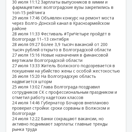
30 июля
11:12
Зарплаты выпускников в химии и
фармацевтике: волгоградские вузы закрепились в
топ‑15 рейтинга
29 июля
17:46
Объявлен конкурс на ремонт моста
через Волго‑Донской канал в Красноармейском
районе
28 июля
11:33
Фестиваль #ТриЧетыре пройдёт в
Волгограде 11–13 сентября
28 июля
09:27
Более 3,9 тысяч вакансий от 200
тысяч рублей открыто в Волгоградской области
27 июля
15:16
Новые назначения в финансовой
вертикали Волгоградской области
27 июля
13:33
Житель Волжского подозревается в
покушении на убийство жены с особой жестокостью
26 июля
15:20
На Волгоградскую область
надвигается шторм
25 июля
13:02
Глава Волгограда поздравил
сотрудников СК с профессиональным праздником и
отметил работу кадетских классов
24 июля
14:46
Губернатор Бочаров внепланово
проверил стройки: сроки сорваны в Волжском и
Волгограде
24 июля
12:22
Банки сокращают вакансии, но
активно поднимают зарплаты: главные тренды
рынка труда