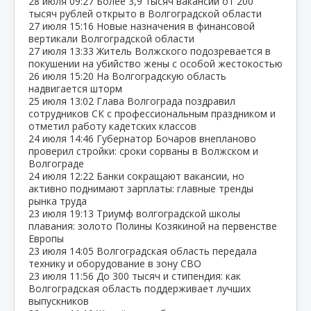
28 июля
09:27
Более 3,9 тысяч вакансий от 200
тысяч рублей открыто в Волгоградской области
27 июля
15:16
Новые назначения в финансовой
вертикали Волгоградской области
27 июля
13:33
Житель Волжского подозревается в
покушении на убийство жены с особой жестокостью
26 июля
15:20
На Волгоградскую область
надвигается шторм
25 июля
13:02
Глава Волгограда поздравил
сотрудников СК с профессиональным праздником и
отметил работу кадетских классов
24 июля
14:46
Губернатор Бочаров внепланово
проверил стройки: сроки сорваны в Волжском и
Волгограде
24 июля
12:22
Банки сокращают вакансии, но
активно поднимают зарплаты: главные тренды
рынка труда
23 июля
19:13
Триумф волгоградской школы
плавания: золото Полины Козякиной на первенстве
Европы
23 июля
14:05
Волгоградская область передала
технику и оборудование в зону СВО
23 июля
11:56
До 300 тысяч и стипендия: как
Волгоградская область поддерживает лучших
выпускников