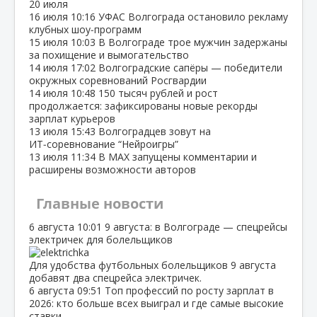
20 июля
16 июля
10:16
УФАС Волгограда остановило рекламу
клубных шоу‑программ
15 июля
10:03
В Волгограде трое мужчин задержаны
за похищение и вымогательство
14 июля
17:02
Волгоградские сапёры — победители
окружных соревнований Росгвардии
14 июля
10:48
150 тысяч рублей и рост
продолжается: зафиксированы новые рекорды
зарплат курьеров
13 июля
15:43
Волгоградцев зовут на
ИТ‑соревнование “Нейроигры”
13 июля
11:34
В МАХ запущены комментарии и
расширены возможности авторов
Главные новости
6 августа
10:01
9 августа: в Волгограде — спецрейсы
электричек для болельщиков
Для удобства футбольных болельщиков 9 августа
добавят два спецрейса электричек.
6 августа
09:51
Топ профессий по росту зарплат в
2026: кто больше всех выиграл и где самые высокие
ставки