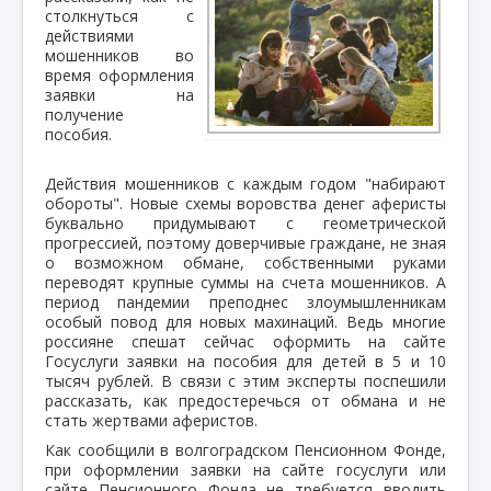
столкнуться с
действиями
мошенников во
время оформления
заявки на
получение
пособия.
Действия мошенников с каждым годом "набирают
обороты". Новые схемы воровства денег аферисты
буквально придумывают с геометрической
прогрессией, поэтому доверчивые граждане, не зная
о возможном обмане, собственными руками
переводят крупные суммы на счета мошенников. А
период пандемии преподнес злоумышленникам
особый повод для новых махинаций. Ведь многие
россияне спешат сейчас оформить на сайте
Госуслуги заявки на пособия для детей в 5 и 10
тысяч рублей. В связи с этим эксперты поспешили
рассказать, как предостеречься от обмана и не
стать жертвами аферистов.
Как сообщили в волгоградском Пенсионном Фонде,
при оформлении заявки на сайте госуслуги или
сайте Пенсионного Фонда не требуется вводить