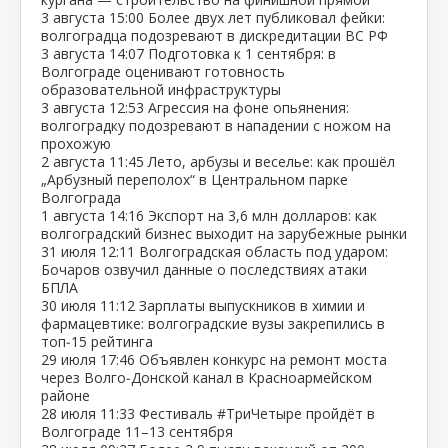
3 августа
15:00
Более двух лет публиковал фейки:
волгоградца подозревают в дискредитации ВС РФ
3 августа
14:07
Подготовка к 1 сентября: в
Волгограде оценивают готовность
образовательной инфраструктуры
3 августа
12:53
Агрессия на фоне опьянения:
волгоградку подозревают в нападении с ножом на
прохожую
2 августа
11:45
Лето, арбузы и веселье: как прошёл
„Арбузный переполох“ в Центральном парке
Волгограда
1 августа
14:16
Экспорт на 3,6 млн долларов: как
волгоградский бизнес выходит на зарубежные рынки
31 июля
12:11
Волгоградская область под ударом:
Бочаров озвучил данные о последствиях атаки
БПЛА
30 июля
11:12
Зарплаты выпускников в химии и
фармацевтике: волгоградские вузы закрепились в
топ‑15 рейтинга
29 июля
17:46
Объявлен конкурс на ремонт моста
через Волго‑Донской канал в Красноармейском
районе
28 июля
11:33
Фестиваль #ТриЧетыре пройдёт в
Волгограде 11–13 сентября