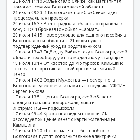
22 июля
11:10
Жильё стало ближе: как маткапитал
помогает семьям Волгоградской области
21 июля
09:23
В Волгограде погиб ребёнок: идёт
процессуальная проверка
20 июля
16:37
Волгоградская область отправила в
зону СВО 4 бронеавтомобиля «Сармат»
20 июля
14:15
Новое условие для единого пособия в
Волгоградской области: с 21 июля нужен
подтверждённый уход за родственником
19 июля
13:43
Ещё одну библиотеку в Волгоградской
области переоборудуют по модельному стандарту
18 июля
13:14
От квестов до VR‑туров: в Камышине
готовят к открытию детский просветительский
центр
17 июля
14:02
Орден Мужества — посмертно: в
Волгограде увековечили память сотрудника УФСИН
Сергея Рыкова
17 июля
13:51
Цены в Волгоградской области:
овощи и топливо подорожали, яйца и
инструменты — подешевели
17 июля
09:44
Кража под видом помощи: СК
расследует хищение денег с карты жительницы
Камышина
16 июля
15:20
«После матча — без пробок: в
Волгограде пустят дополнительные электрички