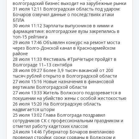
волгоградский бизнес выходит на зарубежные рынки
31 июля
12:11
Волгоградская область под ударом:
Бочаров озвучил данные о последствиях атаки
БПЛА
30 июля
11:12
Зарплаты выпускников в химии и
фармацевтике: волгоградские вузы закрепились в
топ‑15 рейтинга
29 июля
17:46
Объявлен конкурс на ремонт моста
через Волго‑Донской канал в Красноармейском
районе
28 июля
11:33
Фестиваль #ТриЧетыре пройдёт в
Волгограде 11–13 сентября
28 июля
09:27
Более 3,9 тысяч вакансий от 200
тысяч рублей открыто в Волгоградской области
27 июля
15:16
Новые назначения в финансовой
вертикали Волгоградской области
27 июля
13:33
Житель Волжского подозревается в
покушении на убийство жены с особой жестокостью
26 июля
15:20
На Волгоградскую область
надвигается шторм
25 июля
13:02
Глава Волгограда поздравил
сотрудников СК с профессиональным праздником и
отметил работу кадетских классов
24 июля
14:46
Губернатор Бочаров внепланово
проверил стройки: сроки сорваны в Волжском и