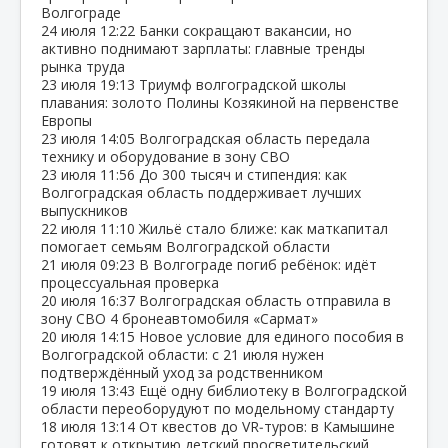
Волгограде
24 июля
12:22
Банки сокращают вакансии, но
активно поднимают зарплаты: главные тренды
рынка труда
23 июля
19:13
Триумф волгоградской школы
плавания: золото Полины Козякиной на первенстве
Европы
23 июля
14:05
Волгоградская область передала
технику и оборудование в зону СВО
23 июля
11:56
До 300 тысяч и стипендия: как
Волгоградская область поддерживает лучших
выпускников
22 июля
11:10
Жильё стало ближе: как маткапитал
помогает семьям Волгоградской области
21 июля
09:23
В Волгограде погиб ребёнок: идёт
процессуальная проверка
20 июля
16:37
Волгоградская область отправила в
зону СВО 4 бронеавтомобиля «Сармат»
20 июля
14:15
Новое условие для единого пособия в
Волгоградской области: с 21 июля нужен
подтверждённый уход за родственником
19 июля
13:43
Ещё одну библиотеку в Волгоградской
области переоборудуют по модельному стандарту
18 июля
13:14
От квестов до VR‑туров: в Камышине
готовят к открытию детский просветительский