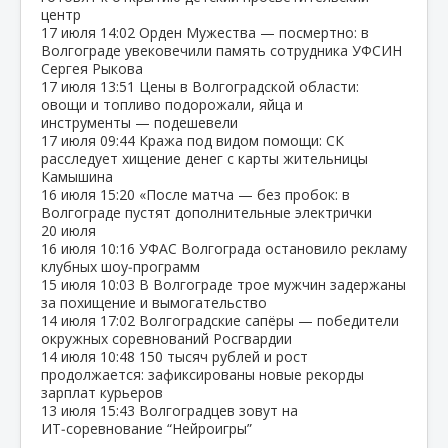
центр
17 июля
14:02
Орден Мужества — посмертно: в
Волгограде увековечили память сотрудника УФСИН
Сергея Рыкова
17 июля
13:51
Цены в Волгоградской области:
овощи и топливо подорожали, яйца и
инструменты — подешевели
17 июля
09:44
Кража под видом помощи: СК
расследует хищение денег с карты жительницы
Камышина
16 июля
15:20
«После матча — без пробок: в
Волгограде пустят дополнительные электрички
20 июля
16 июля
10:16
УФАС Волгограда остановило рекламу
клубных шоу‑программ
15 июля
10:03
В Волгограде трое мужчин задержаны
за похищение и вымогательство
14 июля
17:02
Волгоградские сапёры — победители
окружных соревнований Росгвардии
14 июля
10:48
150 тысяч рублей и рост
продолжается: зафиксированы новые рекорды
зарплат курьеров
13 июля
15:43
Волгоградцев зовут на
ИТ‑соревнование “Нейроигры”