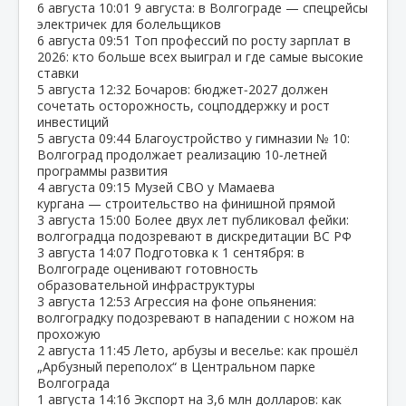
6 августа
10:01
9 августа: в Волгограде — спецрейсы
электричек для болельщиков
6 августа
09:51
Топ профессий по росту зарплат в
2026: кто больше всех выиграл и где самые высокие
ставки
5 августа
12:32
Бочаров: бюджет‑2027 должен
сочетать осторожность, соцподдержку и рост
инвестиций
5 августа
09:44
Благоустройство у гимназии № 10:
Волгоград продолжает реализацию 10‑летней
программы развития
4 августа
09:15
Музей СВО у Мамаева
кургана — строительство на финишной прямой
3 августа
15:00
Более двух лет публиковал фейки:
волгоградца подозревают в дискредитации ВС РФ
3 августа
14:07
Подготовка к 1 сентября: в
Волгограде оценивают готовность
образовательной инфраструктуры
3 августа
12:53
Агрессия на фоне опьянения:
волгоградку подозревают в нападении с ножом на
прохожую
2 августа
11:45
Лето, арбузы и веселье: как прошёл
„Арбузный переполох“ в Центральном парке
Волгограда
1 августа
14:16
Экспорт на 3,6 млн долларов: как