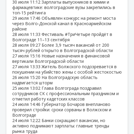
30 июля
11:12
Зарплаты выпускников в химии и
фармацевтике: волгоградские вузы закрепились в
топ‑15 рейтинга
29 июля
17:46
Объявлен конкурс на ремонт моста
через Волго‑Донской канал в Красноармейском
районе
28 июля
11:33
Фестиваль #ТриЧетыре пройдёт в
Волгограде 11–13 сентября
28 июля
09:27
Более 3,9 тысяч вакансий от 200
тысяч рублей открыто в Волгоградской области
27 июля
15:16
Новые назначения в финансовой
вертикали Волгоградской области
27 июля
13:33
Житель Волжского подозревается в
покушении на убийство жены с особой жестокостью
26 июля
15:20
На Волгоградскую область
надвигается шторм
25 июля
13:02
Глава Волгограда поздравил
сотрудников СК с профессиональным праздником и
отметил работу кадетских классов
24 июля
14:46
Губернатор Бочаров внепланово
проверил стройки: сроки сорваны в Волжском и
Волгограде
24 июля
12:22
Банки сокращают вакансии, но
активно поднимают зарплаты: главные тренды
рынка труда