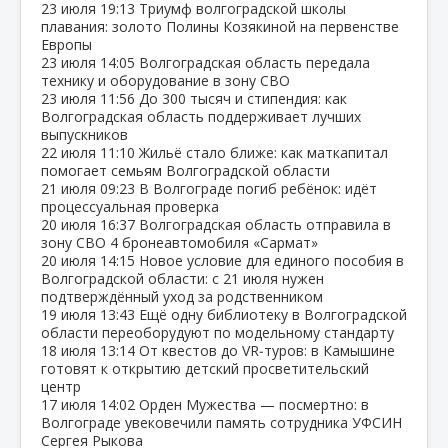
23 июля
19:13
Триумф волгоградской школы
плавания: золото Полины Козякиной на первенстве
Европы
23 июля
14:05
Волгоградская область передала
технику и оборудование в зону СВО
23 июля
11:56
До 300 тысяч и стипендия: как
Волгоградская область поддерживает лучших
выпускников
22 июля
11:10
Жильё стало ближе: как маткапитал
помогает семьям Волгоградской области
21 июля
09:23
В Волгограде погиб ребёнок: идёт
процессуальная проверка
20 июля
16:37
Волгоградская область отправила в
зону СВО 4 бронеавтомобиля «Сармат»
20 июля
14:15
Новое условие для единого пособия в
Волгоградской области: с 21 июля нужен
подтверждённый уход за родственником
19 июля
13:43
Ещё одну библиотеку в Волгоградской
области переоборудуют по модельному стандарту
18 июля
13:14
От квестов до VR‑туров: в Камышине
готовят к открытию детский просветительский
центр
17 июля
14:02
Орден Мужества — посмертно: в
Волгограде увековечили память сотрудника УФСИН
Сергея Рыкова