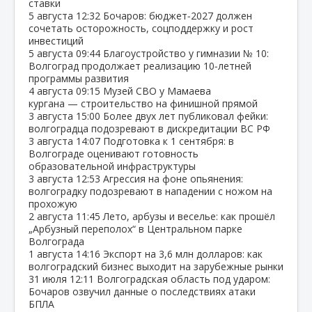
ставки
5 августа
12:32
Бочаров: бюджет‑2027 должен
сочетать осторожность, соцподдержку и рост
инвестиций
5 августа
09:44
Благоустройство у гимназии № 10:
Волгоград продолжает реализацию 10‑летней
программы развития
4 августа
09:15
Музей СВО у Мамаева
кургана — строительство на финишной прямой
3 августа
15:00
Более двух лет публиковал фейки:
волгоградца подозревают в дискредитации ВС РФ
3 августа
14:07
Подготовка к 1 сентября: в
Волгограде оценивают готовность
образовательной инфраструктуры
3 августа
12:53
Агрессия на фоне опьянения:
волгоградку подозревают в нападении с ножом на
прохожую
2 августа
11:45
Лето, арбузы и веселье: как прошёл
„Арбузный переполох“ в Центральном парке
Волгограда
1 августа
14:16
Экспорт на 3,6 млн долларов: как
волгоградский бизнес выходит на зарубежные рынки
31 июля
12:11
Волгоградская область под ударом:
Бочаров озвучил данные о последствиях атаки
БПЛА