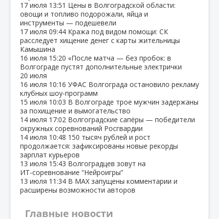
17 июля
13:51
Цены в Волгоградской области:
овощи и топливо подорожали, яйца и
инструменты — подешевели
17 июля
09:44
Кража под видом помощи: СК
расследует хищение денег с карты жительницы
Камышина
16 июля
15:20
«После матча — без пробок: в
Волгограде пустят дополнительные электрички
20 июля
16 июля
10:16
УФАС Волгограда остановило рекламу
клубных шоу‑программ
15 июля
10:03
В Волгограде трое мужчин задержаны
за похищение и вымогательство
14 июля
17:02
Волгоградские сапёры — победители
окружных соревнований Росгвардии
14 июля
10:48
150 тысяч рублей и рост
продолжается: зафиксированы новые рекорды
зарплат курьеров
13 июля
15:43
Волгоградцев зовут на
ИТ‑соревнование “Нейроигры”
13 июля
11:34
В МАХ запущены комментарии и
расширены возможности авторов
Главные новости