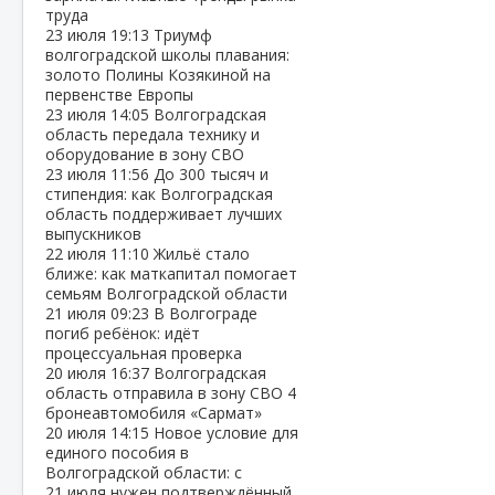
труда
23 июля
19:13
Триумф
волгоградской школы плавания:
золото Полины Козякиной на
первенстве Европы
23 июля
14:05
Волгоградская
область передала технику и
оборудование в зону СВО
23 июля
11:56
До 300 тысяч и
стипендия: как Волгоградская
область поддерживает лучших
выпускников
22 июля
11:10
Жильё стало
ближе: как маткапитал помогает
семьям Волгоградской области
21 июля
09:23
В Волгограде
погиб ребёнок: идёт
процессуальная проверка
20 июля
16:37
Волгоградская
область отправила в зону СВО 4
бронеавтомобиля «Сармат»
20 июля
14:15
Новое условие для
единого пособия в
Волгоградской области: с
21 июля нужен подтверждённый