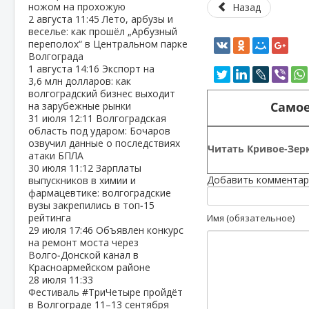
ножом на прохожую
Назад
2 августа
11:45
Лето, арбузы и
веселье: как прошёл „Арбузный
переполох“ в Центральном парке
Волгограда
1 августа
14:16
Экспорт на
3,6 млн долларов: как
волгоградский бизнес выходит
Самое
на зарубежные рынки
31 июля
12:11
Волгоградская
область под ударом: Бочаров
озвучил данные о последствиях
Читать Кривое-Зерк
атаки БПЛА
30 июля
11:12
Зарплаты
Добавить комментар
выпускников в химии и
фармацевтике: волгоградские
вузы закрепились в топ‑15
рейтинга
Имя (обязательное)
29 июля
17:46
Объявлен конкурс
на ремонт моста через
Волго‑Донской канал в
Красноармейском районе
28 июля
11:33
Фестиваль #ТриЧетыре пройдёт
в Волгограде 11–13 сентября