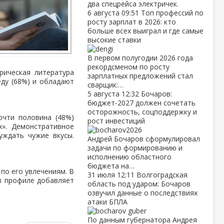
два спецрейса электричек.
6 августа
09:51
Топ профессий по
росту зарплат в 2026: кто
больше всех выиграл и где самые
высокие ставки
В первом полугодии 2026 года
рекордсменом по росту
рическая литература
зарплатных предложений стал
ду (68%) и обладают
сварщик:…
5 августа
12:32
Бочаров:
бюджет‑2027 должен сочетать
осторожность, соцподдержку и
очти половина (48%)
рост инвестиций
х». Демонстративное
уждать чужие вкусы.
Андрей Бочаров сформулировал
задачи по формированию и
исполнению областного
бюджета на…
по его увлечениям. В
31 июля
12:11
Волгоградская
в профиле добавляет
область под ударом: Бочаров
озвучил данные о последствиях
атаки БПЛА
По данным губернатора Андрея