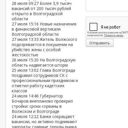
28 июля
09:27
Более 3,9 тысяч
вакансий от 200 тысяч рублей
открыто в Волгоградской
области
27 июля
15:16
Новые назначения
в финансовой вертикали
Волгоградской области
27 июля
13:33
Житель Волжского
Отправить
подозревается в покушении на
убийство жены с особой
жестокостью
26 июля
15:20
На Волгоградскую
область надвигается шторм
25 июля
13:02
Глава Волгограда
поздравил сотрудников СК с
профессиональным праздником и
отметил работу кадетских
классов
24 июля
14:46
Губернатор
Бочаров внепланово проверил
стройки: сроки сорваны в
Волжском и Волгограде
24 июля
12:22
Банки сокращают
вакансии, но активно поднимают
зарплаты: главные тренды рынка