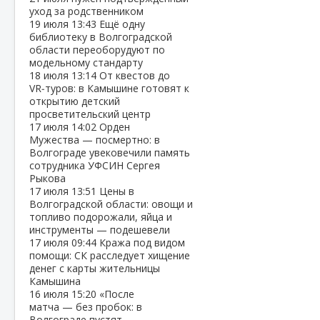
уход за родственником
19 июля
13:43
Ещё одну
библиотеку в Волгоградской
области переоборудуют по
модельному стандарту
18 июля
13:14
От квестов до
VR‑туров: в Камышине готовят к
открытию детский
просветительский центр
17 июля
14:02
Орден
Мужества — посмертно: в
Волгограде увековечили память
сотрудника УФСИН Сергея
Рыкова
17 июля
13:51
Цены в
Волгоградской области: овощи и
топливо подорожали, яйца и
инструменты — подешевели
17 июля
09:44
Кража под видом
помощи: СК расследует хищение
денег с карты жительницы
Камышина
16 июля
15:20
«После
матча — без пробок: в
Волгограде пустят