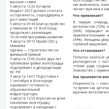
Волгограда считают
высокие ставки
как выяснилось, важн
5 августа
12:32
Бочаров:
читает мужчина и как
бюджет‑2027 должен сочетать
осторожность, соцподдержку и
Что привлекает?
рост инвестиций
В первую очередь
5 августа
09:44
Благоустройство
интеллектом (72%) 
у гимназии № 10: Волгоград
(56%) обращают в
продолжает реализацию
привлекательными ж
10‑летней программы развития
(44%). Женщины уве
4 августа
09:15
Музей СВО у
глубиной мышления.
Мамаева
кургана — строительство на
Что отталкивает?
финишной прямой
Попытка казаться у
3 августа
15:00
Более двух лет
респонденток с нас
публиковал фейки: волгоградца
чтение ради создан
подозревают в дискредитации
Знакомство с заумн
ВС РФ
3 августа
14:07
Подготовка к
Как произвести вп
1 сентября: в Волгограде
Искренность — ключ 
оценивают готовность
то время как цитат
образовательной
мужчине интеллигент
инфраструктуры
3 августа
12:53
Агрессия на фоне
опьянения: волгоградку
подозревают в нападении с