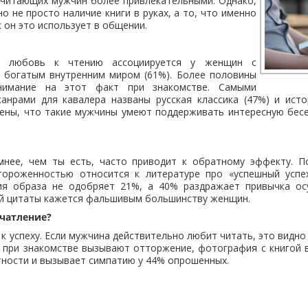
 читающих мужчин более привлекательными. Однако,
о не просто наличие книги в руках, а то, что именно
 он это использует в общении.
, любовь к чтению ассоциируется у женщин с
и богатым внутренним миром (61%). Более половины
нимание на этот факт при знакомстве. Самыми
анрами для кавалера названы русская классика (47%) и исто
рены, что такие мужчины умеют поддерживать интересную бесе
мнее, чем ты есть, часто приводит к обратному эффекту. П
тороженностью относится к литературе про «успешный успе
ия образа не одобряет 21%, а 40% раздражает привычка ос
ой цитаты кажется фальшивым большинству женщин.
ечатление?
к успеху. Если мужчина действительно любит читать, это видно 
ы при знакомстве вызывают отторжение, фотография с книгой 
ности и вызывает симпатию у 44% опрошенных.