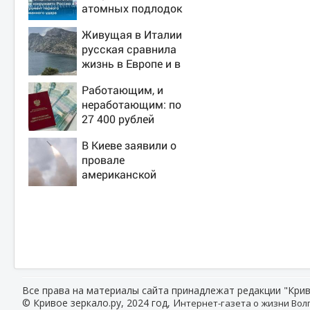
атомных подлодок
«окружает» Россию
Живущая в Италии
и Китай: это
русская сравнила
инструмент первого
жизнь в Европе и в
массированного
Крыму
удара
Работающим, и
неработающим: по
27 400 рублей
вручат пенсионерам
В Киеве заявили о
в сентябре -
провале
PrimaMedia.ru
американской
операции «Убей
лучника» против
России
Все права на материалы сайта принадлежат редакции "Крив
© Кривое зеркало.ру, 2024 год, И
нтернет-газета о жизни Волг