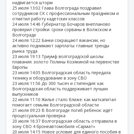
надвигается шторм
25 июля
13:02
Глава Волгограда поздравил
сотрудников СК с профессиональным праздником и
отметил работу кадетских классов
24 июля
14:46
Губернатор Бочаров внепланово
проверил стройки: сроки сорваны в Волжском и
Волгограде
24 июля
12:22
Банки сокращают вакансии, но
активно поднимают зарплаты: главные тренды
рынка труда
23 июля
19:13
Триумф волгоградской школы
плавания: золото Полины Козякиной на первенстве
Европы
23 июля
14:05
Волгоградская область передала
технику и оборудование в зону СВО
23 июля
11:56
До 300 тысяч и стипендия: как
Волгоградская область поддерживает лучших
выпускников
22 июля
11:10
Жильё стало ближе: как маткапитал
помогает семьям Волгоградской области
21 июля
09:23
В Волгограде погиб ребёнок: идёт
процессуальная проверка
20 июля
16:37
Волгоградская область отправила в
зону СВО 4 бронеавтомобиля «Сармат»
20 июля
14:15
Новое условие для единого пособия в