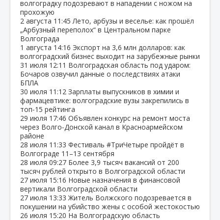
волгоградку подозревают в нападении с ножом на
прохожую
2 августа
11:45
Лето, арбузы и веселье: как прошёл
„Арбузный переполох“ в Центральном парке
Волгограда
1 августа
14:16
Экспорт на 3,6 млн долларов: как
волгоградский бизнес выходит на зарубежные рынки
31 июля
12:11
Волгоградская область под ударом:
Бочаров озвучил данные о последствиях атаки
БПЛА
30 июля
11:12
Зарплаты выпускников в химии и
фармацевтике: волгоградские вузы закрепились в
топ‑15 рейтинга
29 июля
17:46
Объявлен конкурс на ремонт моста
через Волго‑Донской канал в Красноармейском
районе
28 июля
11:33
Фестиваль #ТриЧетыре пройдёт в
Волгограде 11–13 сентября
28 июля
09:27
Более 3,9 тысяч вакансий от 200
тысяч рублей открыто в Волгоградской области
27 июля
15:16
Новые назначения в финансовой
вертикали Волгоградской области
27 июля
13:33
Житель Волжского подозревается в
покушении на убийство жены с особой жестокостью
26 июля
15:20
На Волгоградскую область