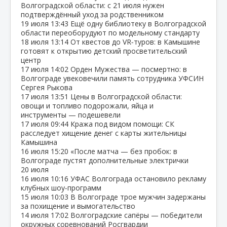
Волгоградской области: с 21 июля нужен
подтверждённый уход за родственником
19 июля
13:43
Ещё одну библиотеку в Волгоградской
области переоборудуют по модельному стандарту
18 июля
13:14
От квестов до VR‑туров: в Камышине
готовят к открытию детский просветительский
центр
17 июля
14:02
Орден Мужества — посмертно: в
Волгограде увековечили память сотрудника УФСИН
Сергея Рыкова
17 июля
13:51
Цены в Волгоградской области:
овощи и топливо подорожали, яйца и
инструменты — подешевели
17 июля
09:44
Кража под видом помощи: СК
расследует хищение денег с карты жительницы
Камышина
16 июля
15:20
«После матча — без пробок: в
Волгограде пустят дополнительные электрички
20 июля
16 июля
10:16
УФАС Волгограда остановило рекламу
клубных шоу‑программ
15 июля
10:03
В Волгограде трое мужчин задержаны
за похищение и вымогательство
14 июля
17:02
Волгоградские сапёры — победители
окружных соревнований Росгвардии