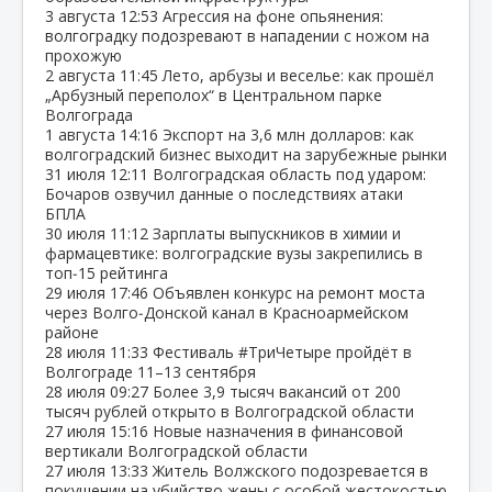
3 августа
12:53
Агрессия на фоне опьянения:
волгоградку подозревают в нападении с ножом на
прохожую
2 августа
11:45
Лето, арбузы и веселье: как прошёл
„Арбузный переполох“ в Центральном парке
Волгограда
1 августа
14:16
Экспорт на 3,6 млн долларов: как
волгоградский бизнес выходит на зарубежные рынки
31 июля
12:11
Волгоградская область под ударом:
Бочаров озвучил данные о последствиях атаки
БПЛА
30 июля
11:12
Зарплаты выпускников в химии и
фармацевтике: волгоградские вузы закрепились в
топ‑15 рейтинга
29 июля
17:46
Объявлен конкурс на ремонт моста
через Волго‑Донской канал в Красноармейском
районе
28 июля
11:33
Фестиваль #ТриЧетыре пройдёт в
Волгограде 11–13 сентября
28 июля
09:27
Более 3,9 тысяч вакансий от 200
тысяч рублей открыто в Волгоградской области
27 июля
15:16
Новые назначения в финансовой
вертикали Волгоградской области
27 июля
13:33
Житель Волжского подозревается в
покушении на убийство жены с особой жестокостью