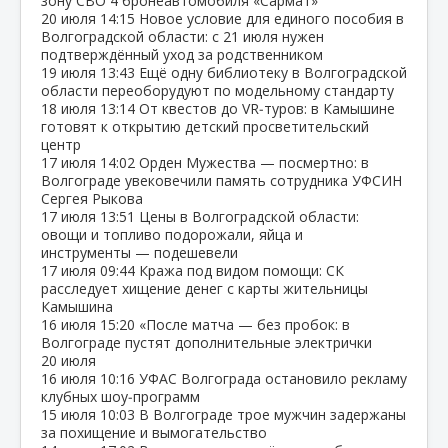
зону СВО 4 бронеавтомобиля «Сармат»
20 июля
14:15
Новое условие для единого пособия в
Волгоградской области: с 21 июля нужен
подтверждённый уход за родственником
19 июля
13:43
Ещё одну библиотеку в Волгоградской
области переоборудуют по модельному стандарту
18 июля
13:14
От квестов до VR‑туров: в Камышине
готовят к открытию детский просветительский
центр
17 июля
14:02
Орден Мужества — посмертно: в
Волгограде увековечили память сотрудника УФСИН
Сергея Рыкова
17 июля
13:51
Цены в Волгоградской области:
овощи и топливо подорожали, яйца и
инструменты — подешевели
17 июля
09:44
Кража под видом помощи: СК
расследует хищение денег с карты жительницы
Камышина
16 июля
15:20
«После матча — без пробок: в
Волгограде пустят дополнительные электрички
20 июля
16 июля
10:16
УФАС Волгограда остановило рекламу
клубных шоу‑программ
15 июля
10:03
В Волгограде трое мужчин задержаны
за похищение и вымогательство