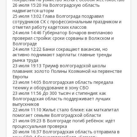
26 июля
15:20
На Волгоградскую область
надвигается шторм
25 июля
13:02
Глава Волгограда поздравил
сотрудников СК с профессиональным праздником и
отметил работу кадетских классов
24 июля
14:46
Губернатор Бочаров внепланово
проверил стройки: сроки сорваны в Волжском и
Волгограде
24 июля
12:22
Банки сокращают вакансии, но
активно поднимают зарплаты: главные тренды
рынка труда
23 июля
19:13
Триумф волгоградской школы
плавания: золото Полины Козякиной на первенстве
Европы
23 июля
14:05
Волгоградская область передала
технику и оборудование в зону СВО
23 июля
11:56
До 300 тысяч и стипендия: как
Волгоградская область поддерживает лучших
выпускников
22 июля
11:10
Жильё стало ближе: как маткапитал
помогает семьям Волгоградской области
21 июля
09:23
В Волгограде погиб ребёнок: идёт
процессуальная проверка
20 июля
16:37
Волгоградская область отправила в