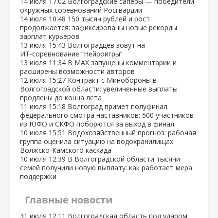
14 июля
17:02
Волгоградские сапёры — победители
окружных соревнований Росгвардии
14 июля
10:48
150 тысяч рублей и рост
продолжается: зафиксированы новые рекорды
зарплат курьеров
13 июля
15:43
Волгоградцев зовут на
ИТ‑соревнование “Нейроигры”
13 июля
11:34
В МАХ запущены комментарии и
расширены возможности авторов
12 июля
15:27
Контракт с Минобороны в
Волгоградской области: увеличенные выплаты
продлены до конца лета
11 июля
15:18
Волгоград примет полуфинал
федерального смотра наставников: 500 участников
из ЮФО и СКФО поборются за выход в финал
10 июля
15:51
Водохозяйственный прогноз: рабочая
группа оценила ситуацию на водохранилищах
Волжско‑Камского каскада
10 июля
12:39
В Волгоградской области тысячи
семей получили новую выплату: как работает мера
поддержки
Главные новости
31 июля
12:11
Волгоградская область под ударом: