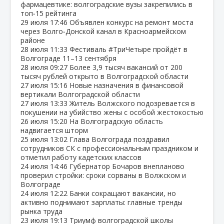
фармацевтике: волгоградские вузы закрепились в
топ‑15 рейтинга
29 июля
17:46
Объявлен конкурс на ремонт моста
через Волго‑Донской канал в Красноармейском
районе
28 июля
11:33
Фестиваль #ТриЧетыре пройдёт в
Волгограде 11–13 сентября
28 июля
09:27
Более 3,9 тысяч вакансий от 200
тысяч рублей открыто в Волгоградской области
27 июля
15:16
Новые назначения в финансовой
вертикали Волгоградской области
27 июля
13:33
Житель Волжского подозревается в
покушении на убийство жены с особой жестокостью
26 июля
15:20
На Волгоградскую область
надвигается шторм
25 июля
13:02
Глава Волгограда поздравил
сотрудников СК с профессиональным праздником и
отметил работу кадетских классов
24 июля
14:46
Губернатор Бочаров внепланово
проверил стройки: сроки сорваны в Волжском и
Волгограде
24 июля
12:22
Банки сокращают вакансии, но
активно поднимают зарплаты: главные тренды
рынка труда
23 июля
19:13
Триумф волгоградской школы