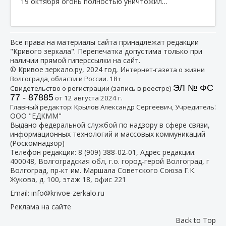
19 октября огонь полностью уничтожил…
Все права на материалы сайта принадлежат редакции
"Кривого зеркала". Перепечатка допустима только при
наличии прямой гиперссылки на сайт.
© Кривое зеркало.ру, 2024 год, И
нтернет-газета о жизни
Волгограда, области и России. 18+
ЭЛ № ФС
Свидетельство о регистрации (запись в реестре)
77 - 87885
от 12 августа 2024 г.
:
Главный редактор: Крылов Александр Сергеевич, Учредитель
ООО "ЕДКММ"
Выдано федеральной службой по надзору в сфере связи,
информационных технологий и массовых коммуникаций
(Роскомнадзор)
Телефон редакции:
8 (909) 388-02-01
, Адрес редакции:
400048, Волгоградская обл, г.о. город-герой Волгоград, г
Волгоград, пр-кт им. Маршала Советского Союза Г.К.
Жукова, д. 100, этаж 18, офис 221
Email:
info@krivoe-zerkalo.ru
Реклама на сайте
Back to Top