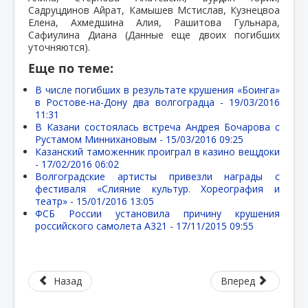
Садруцдинов Айрат, Камышев Мстислав, Кузнецвоа
Елена, Ахмедшина Алия, Рашитова Гульнара,
Сафиулина Диана (Данные еще двоих погибших
уточняются).
Еще по теме:
В числе погибших в результате крушения «Боинга»
в Ростове-на-Дону два волгоградца -
19/03/2016
11:31
В Казани состоялась встреча Андрея Бочарова с
Рустамом Миннихановым -
15/03/2016 09:25
Казанский таможенник проиграл в казино вещдоки
-
17/02/2016 06:02
Волгоградские артисты привезли награды с
фестиваля «Слияние культур. Хореография и
театр» -
15/01/2016 13:05
ФСБ России установила причину крушения
российского самолета А321 -
17/11/2015 09:55
Назад
Вперед