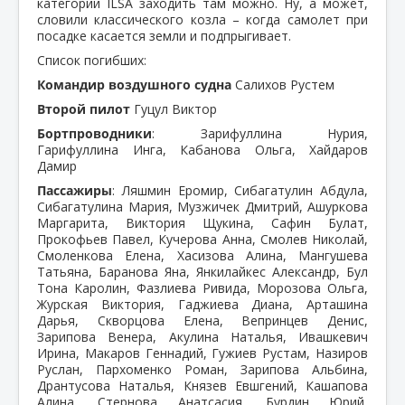
категории ILSA заходить там можно. Ну, а может,
словили классического козла – когда самолет при
посадке касается земли и подпрыгивает.
Список погибших:
Командир воздушного судна
Салихов Рустем
Второй пилот
Гуцул Виктор
Бортпроводники
: Зарифуллина Нурия,
Гарифуллина Инга, Кабанова Ольга, Хайдаров
Дамир
Пассажиры
: Ляшмин Еромир, Сибагатулин Абдула,
Сибагатулина Мария, Музжичек Дмитрий, Ашуркова
Маргарита, Виктория Щукина, Сафин Булат,
Прокофьев Павел, Кучерова Анна, Смолев Николай,
Смоленкова Елена, Хасизова Алина, Мангушева
Татьяна, Баранова Яна, Янкилайкес Александр, Бул
Тона Каролин, Фазлиева Ривида, Морозова Ольга,
Журская Виктория, Гаджиева Диана, Арташина
Дарья, Скворцова Елена, Вепринцев Денис,
Зарипова Венера, Акулина Наталья, Ивашкевич
Ирина, Макаров Геннадий, Гужиев Рустам, Назиров
Руслан, Пархоменко Роман, Зарипова Альбина,
Дрантусова Наталья, Князев Евшгений, Кашапова
Алина, Стернова Анатсасия, Бурдин Юрий,