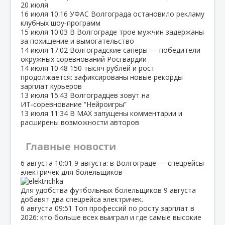
20 июля
16 июля
10:16
УФАС Волгограда остановило рекламу
клубных шоу‑программ
15 июля
10:03
В Волгограде трое мужчин задержаны
за похищение и вымогательство
14 июля
17:02
Волгоградские сапёры — победители
окружных соревнований Росгвардии
14 июля
10:48
150 тысяч рублей и рост
продолжается: зафиксированы новые рекорды
зарплат курьеров
13 июля
15:43
Волгоградцев зовут на
ИТ‑соревнование “Нейроигры”
13 июля
11:34
В МАХ запущены комментарии и
расширены возможности авторов
Главные новости
6 августа
10:01
9 августа: в Волгограде — спецрейсы
электричек для болельщиков
Для удобства футбольных болельщиков 9 августа
добавят два спецрейса электричек.
6 августа
09:51
Топ профессий по росту зарплат в
2026: кто больше всех выиграл и где самые высокие