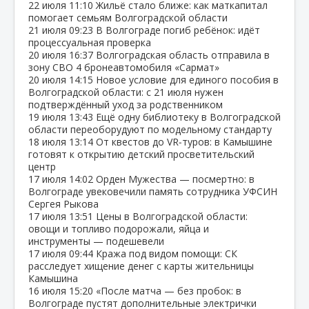
22 июля
11:10
Жильё стало ближе: как маткапитал
помогает семьям Волгоградской области
21 июля
09:23
В Волгограде погиб ребёнок: идёт
процессуальная проверка
20 июля
16:37
Волгоградская область отправила в
зону СВО 4 бронеавтомобиля «Сармат»
20 июля
14:15
Новое условие для единого пособия в
Волгоградской области: с 21 июля нужен
подтверждённый уход за родственником
19 июля
13:43
Ещё одну библиотеку в Волгоградской
области переоборудуют по модельному стандарту
18 июля
13:14
От квестов до VR‑туров: в Камышине
готовят к открытию детский просветительский
центр
17 июля
14:02
Орден Мужества — посмертно: в
Волгограде увековечили память сотрудника УФСИН
Сергея Рыкова
17 июля
13:51
Цены в Волгоградской области:
овощи и топливо подорожали, яйца и
инструменты — подешевели
17 июля
09:44
Кража под видом помощи: СК
расследует хищение денег с карты жительницы
Камышина
16 июля
15:20
«После матча — без пробок: в
Волгограде пустят дополнительные электрички