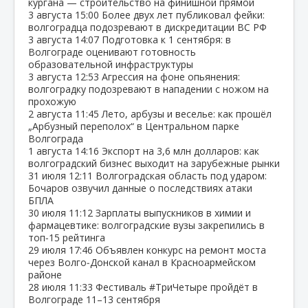
кургана — строительство на финишной прямой
3 августа
15:00
Более двух лет публиковал фейки:
волгоградца подозревают в дискредитации ВС РФ
3 августа
14:07
Подготовка к 1 сентября: в
Волгограде оценивают готовность
образовательной инфраструктуры
3 августа
12:53
Агрессия на фоне опьянения:
волгоградку подозревают в нападении с ножом на
прохожую
2 августа
11:45
Лето, арбузы и веселье: как прошёл
„Арбузный переполох“ в Центральном парке
Волгограда
1 августа
14:16
Экспорт на 3,6 млн долларов: как
волгоградский бизнес выходит на зарубежные рынки
31 июля
12:11
Волгоградская область под ударом:
Бочаров озвучил данные о последствиях атаки
БПЛА
30 июля
11:12
Зарплаты выпускников в химии и
фармацевтике: волгоградские вузы закрепились в
топ‑15 рейтинга
29 июля
17:46
Объявлен конкурс на ремонт моста
через Волго‑Донской канал в Красноармейском
районе
28 июля
11:33
Фестиваль #ТриЧетыре пройдёт в
Волгограде 11–13 сентября