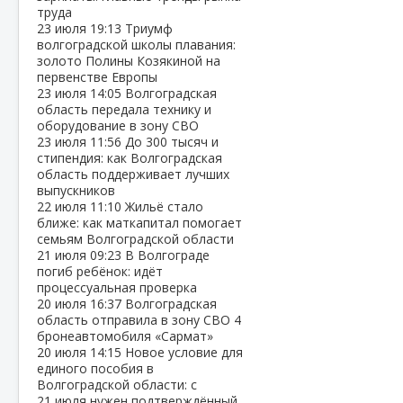
труда
23 июля
19:13
Триумф
волгоградской школы плавания:
золото Полины Козякиной на
первенстве Европы
23 июля
14:05
Волгоградская
область передала технику и
оборудование в зону СВО
23 июля
11:56
До 300 тысяч и
стипендия: как Волгоградская
область поддерживает лучших
выпускников
22 июля
11:10
Жильё стало
ближе: как маткапитал помогает
семьям Волгоградской области
21 июля
09:23
В Волгограде
погиб ребёнок: идёт
процессуальная проверка
20 июля
16:37
Волгоградская
область отправила в зону СВО 4
бронеавтомобиля «Сармат»
20 июля
14:15
Новое условие для
единого пособия в
Волгоградской области: с
21 июля нужен подтверждённый