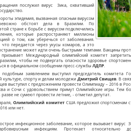
бращения послужил вирус Зика, охвативший
осударство.
бороты эпидемия, вызванная опасным вирусом
ревожно обстоят дела в Бразилии. По
той стране к борьбе с вирусом подключились
еления, которые распространяют миллионы
цией о том, как уберечься от заболевания.
 что передается через укусы комаров, а это
ространение может идти очень быстрыми темпами. Вакцины проти
 призывает Международный олимпийский комитет запретить
Бразилии, чтобы не подвергать опасности здоровье спортсмен
иться в официальном сообщении пресс-службы
ЛДПР
.
с подобным заявлением выступил председатель комитета Го
й культуре, спорту и делам молодежи
Дмитрий Свищев
. В свя
ищев выступил с предложением провести Олимпиаду – 2016 в Рос
ква и Сочи с удовольствием примут Олимпийские игры. Тем бо
 разве не сумеют провести летние, - отметил депутат.
враля,
Олимпийский комитет
США предложил спортсменам с
016 или нет.
строе инфекционное заболевание, которое вызывает вирус Зика
бовирусным инфекциям. Протекает относительно доб