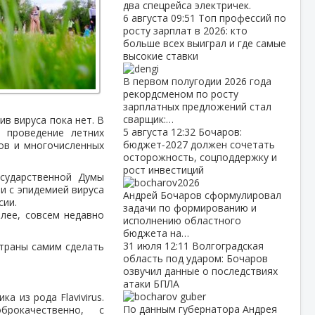
два спецрейса электричек.
6 августа
09:51
Топ профессий по
росту зарплат в 2026: кто
больше всех выиграл и где самые
высокие ставки
В первом полугодии 2026 года
рекордсменом по росту
зарплатных предложений стал
сварщик:…
в вируса пока нет. В
5 августа
12:32
Бочаров:
 проведение летних
бюджет‑2027 должен сочетать
ов и многочисленных
осторожность, соцподдержку и
рост инвестиций
сударственной Думы
зи с эпидемией вируса
Андрей Бочаров сформулировал
сии.
задачи по формированию и
лее, совсем недавно
исполнению областного
бюджета на…
31 июля
12:11
Волгоградская
траны самим сделать
область под ударом: Бочаров
озвучил данные о последствиях
атаки БПЛА
 из рода Flavivirus.
По данным губернатора Андрея
рокачественно, с