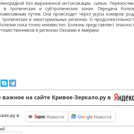
лихорадкой без выраженной интоксикации, сыпью. Переносчик
 в тропических и субтропических зонах. Передача боле
нсмиссивным путем. Она происходит через укусы комаров рода
 в тропических и экваториальных регионах. О продолжительнос
болезни пока точно неизвестно. Болезнь представляет опаснос
утешественников в регионах Океании и Америки.
 важное на сайте Кривое-Зеркало.ру в
ало.ру в
ий