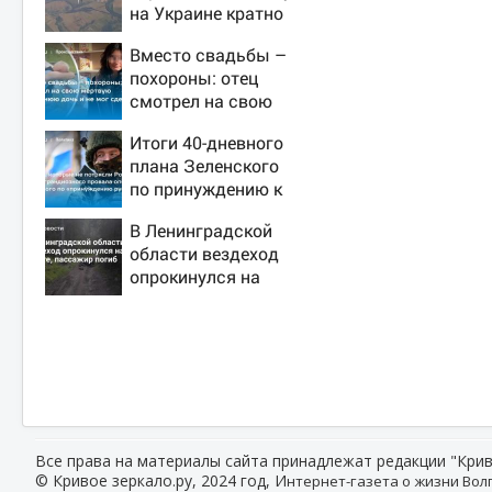
на Украине кратно
увеличилась
Вместо свадьбы –
точность попаданий
похороны: отец
по объектам ВСУ
смотрел на свою
мертвую 16-летнюю
Итоги 40-дневного
дочь и не мог
плана Зеленского
сдержать слезы
по принуждению к
миру: как ответила
В Ленинградской
Россия, полный
области вездеход
разбор провала
опрокинулся на
операции Украины
дороге, пассажир
от военкора Коца
погиб
Все права на материалы сайта принадлежат редакции "Крив
© Кривое зеркало.ру, 2024 год, И
нтернет-газета о жизни Волг