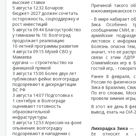
высокие ставки
Причиной такого о
5 августа
12:32
Бочаров:
южноамериканское г
бюджет‑2027 должен сочетать
осторожность, соцподдержку и
- В мире набирает о
рост инвестиций
Зика. Особенно т
5 августа
09:44
Благоустройство
сообщениям СМИ, в э
у гимназии № 10: Волгоград
армейские подразд
продолжает реализацию
листовок с информа
10‑летней программы развития
Болезнь опасна тем,
4 августа
09:15
Музей СВО у
значит, что её расп
Мамаева
связи с этим ЛДПР
кургана — строительство на
Олимпийских игр в 
финишной прямой
гостей игр, - говор
3 августа
15:00
Более двух лет
Ранее 8 февраля, 
публиковал фейки: волгоградца
России по физическо
подозревают в дискредитации
Зика в Бразилии, Св
ВС РФ
По его словам, Мос
3 августа
14:07
Подготовка к
провели зимние игры,
1 сентября: в Волгограде
оценивают готовность
В этот же день 8 фе
образовательной
вывод, ехать на ОИ-2
инфраструктуры
3 августа
12:53
Агрессия на фоне
опьянения: волгоградку
Лихорадка Зика
— о
подозревают в нападении с
Ее относят к ар