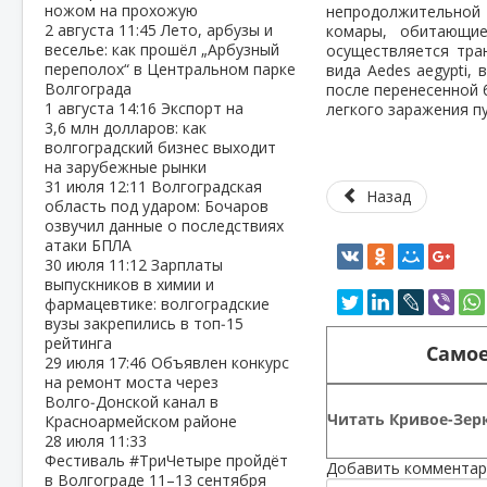
ножом на прохожую
непродолжительной 
2 августа
11:45
Лето, арбузы и
комары, обитающие
веселье: как прошёл „Арбузный
осуществляется тра
переполох“ в Центральном парке
вида Aedes aegypti,
Волгограда
после перенесенной 
1 августа
14:16
Экспорт на
легкого заражения п
3,6 млн долларов: как
волгоградский бизнес выходит
на зарубежные рынки
31 июля
12:11
Волгоградская
Назад
область под ударом: Бочаров
озвучил данные о последствиях
атаки БПЛА
30 июля
11:12
Зарплаты
выпускников в химии и
фармацевтике: волгоградские
вузы закрепились в топ‑15
рейтинга
Самое
29 июля
17:46
Объявлен конкурс
на ремонт моста через
Волго‑Донской канал в
Читать Кривое-Зерк
Красноармейском районе
28 июля
11:33
Фестиваль #ТриЧетыре пройдёт
Добавить комментар
в Волгограде 11–13 сентября