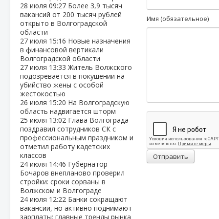
28 июля
09:27
Более 3,9 тысяч
вакансий от 200 тысяч рублей
Имя (обязательное)
открыто в Волгоградской
области
27 июля
15:16
Новые назначения
в финансовой вертикали
Волгоградской области
27 июля
13:33
Житель Волжского
подозревается в покушении на
убийство жены с особой
жестокостью
26 июля
15:20
На Волгоградскую
область надвигается шторм
25 июля
13:02
Глава Волгограда
поздравил сотрудников СК с
профессиональным праздником и
отметил работу кадетских
классов
Отправить
24 июля
14:46
Губернатор
Бочаров внепланово проверил
стройки: сроки сорваны в
Волжском и Волгограде
24 июля
12:22
Банки сокращают
вакансии, но активно поднимают
зарплаты: главные тренды рынка