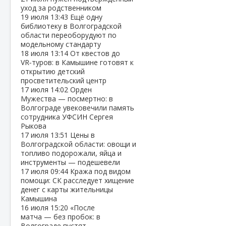
уход за родственником
19 июля
13:43
Ещё одну
библиотеку в Волгоградской
области переоборудуют по
модельному стандарту
18 июля
13:14
От квестов до
VR‑туров: в Камышине готовят к
открытию детский
просветительский центр
17 июля
14:02
Орден
Мужества — посмертно: в
Волгограде увековечили память
сотрудника УФСИН Сергея
Рыкова
17 июля
13:51
Цены в
Волгоградской области: овощи и
топливо подорожали, яйца и
инструменты — подешевели
17 июля
09:44
Кража под видом
помощи: СК расследует хищение
денег с карты жительницы
Камышина
16 июля
15:20
«После
матча — без пробок: в
Волгограде пустят