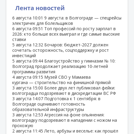
Лента новостей
6 августа
10:01
9 августа: в Волгограде — спецрейсы
электричек для болельщиков
6 августа
09:51
Топ профессий по росту зарплат в
2026: кто больше всех выиграл и где самые высокие
ставки
5 августа
12:32
Бочаров: бюджет‑2027 должен
сочетать осторожность, соцподдержку и рост
инвестиций
5 августа
09:44
Благоустройство у гимназии № 10:
Волгоград продолжает реализацию 10‑летней
программы развития
4 августа
09:15
Музей СВО у Мамаева
кургана — строительство на финишной прямой
3 августа
15:00
Более двух лет публиковал фейки:
волгоградца подозревают в дискредитации ВС РФ
3 августа
14:07
Подготовка к 1 сентября: в
Волгограде оценивают готовность
образовательной инфраструктуры
3 августа
12:53
Агрессия на фоне опьянения:
волгоградку подозревают в нападении с ножом на
прохожую
2 августа
11:45
Лето, арбузы и веселье: как прошёл