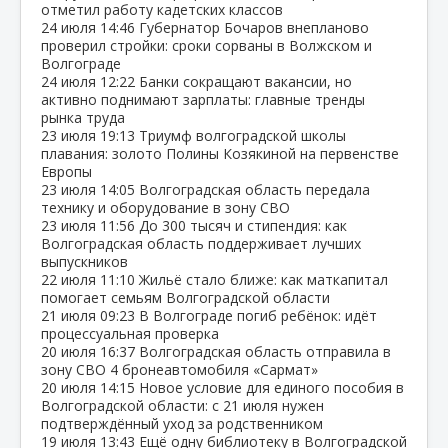
отметил работу кадетских классов
24 июля
14:46
Губернатор Бочаров внепланово
проверил стройки: сроки сорваны в Волжском и
Волгограде
24 июля
12:22
Банки сокращают вакансии, но
активно поднимают зарплаты: главные тренды
рынка труда
23 июля
19:13
Триумф волгоградской школы
плавания: золото Полины Козякиной на первенстве
Европы
23 июля
14:05
Волгоградская область передала
технику и оборудование в зону СВО
23 июля
11:56
До 300 тысяч и стипендия: как
Волгоградская область поддерживает лучших
выпускников
22 июля
11:10
Жильё стало ближе: как маткапитал
помогает семьям Волгоградской области
21 июля
09:23
В Волгограде погиб ребёнок: идёт
процессуальная проверка
20 июля
16:37
Волгоградская область отправила в
зону СВО 4 бронеавтомобиля «Сармат»
20 июля
14:15
Новое условие для единого пособия в
Волгоградской области: с 21 июля нужен
подтверждённый уход за родственником
19 июля
13:43
Ещё одну библиотеку в Волгоградской