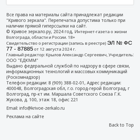
Все права на материалы сайта принадлежат редакции
"Кривого зеркала". Перепечатка допустима только при
наличии прямой гиперссылки на сайт.
© Кривое зеркало.ру, 2024 год, И
нтернет-газета о жизни
Волгограда, области и России. 18+
ЭЛ № ФС
Свидетельство о регистрации (запись в реестре)
77 - 87885
от 12 августа 2024 г.
:
Главный редактор: Крылов Александр Сергеевич, Учредитель
ООО "ЕДКММ"
Выдано федеральной службой по надзору в сфере связи,
информационных технологий и массовых коммуникаций
(Роскомнадзор)
Телефон редакции:
8 (909) 388-02-01
, Адрес редакции:
400048, Волгоградская обл, г.о. город-герой Волгоград, г
Волгоград, пр-кт им. Маршала Советского Союза Г.К.
Жукова, д. 100, этаж 18, офис 221
Email:
info@krivoe-zerkalo.ru
Реклама на сайте
Back to Top