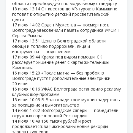
области переоборудуют по модельному стандарту
18 июля
13:14
От квестов до VR‑туров: в Камышине
готовят к открытию детский просветительский
центр
17 июля
14:02
Орден Мужества — посмертно: в
Волгограде увековечили память сотрудника УФСИН
Сергея Рыкова
17 июля
13:51
Цены в Волгоградской области:
овощи и топливо подорожали, яйца и
инструменты — подешевели
17 июля
09:44
Кража под видом помощи: СК
расследует хищение денег с карты жительницы
Камышина
16 июля
15:20
«После матча — без пробок: в
Волгограде пустят дополнительные электрички
20 июля
16 июля
10:16
УФАС Волгограда остановило рекламу
клубных шоу‑программ
15 июля
10:03
В Волгограде трое мужчин задержаны
за похищение и вымогательство
14 июля
17:02
Волгоградские сапёры — победители
окружных соревнований Росгвардии
14 июля
10:48
150 тысяч рублей и рост
продолжается: зафиксированы новые рекорды
зарплат курьеров