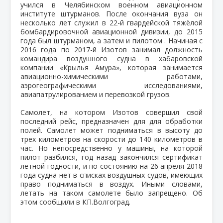
учился в Челябинском военном авиационном
институте штурманов. После окончания вуза он
несколько лет служил в 22-й гвардейской тяжёлой
бомбардировочной авиационной дивизии, до 2015
года был штурманом, а затем и пилотом . Начиная с
2016 года по 2017-й Изотов занимал должность
командира воздушного судна в хабаровской
компании «Крылья Амура», которая занимается
авиационно-химическими работами,
аэрогеографическими исследованиями,
авиапатрулированием и перевозкой грузов.
Самолет, на котором Изотов совершил свой
последний рейс, предназначен для для обработки
полей. Самолет может подниматься в высоту до
трех километров на скорости до 140 километров в
час. Но непосредственно у машины, на которой
пилот разбился, год назад закончился сертификат
летной годности, и по состоянию на 26 апреля 2018
года судна нет в списках воздушных судов, имеющих
право подниматься в воздух. Иными словами,
летать на таком самолете было запрещено. Об
этом сообщили в КП.Волгоград.