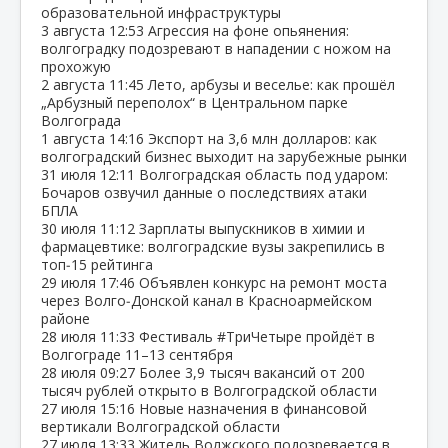
образовательной инфраструктуры
3 августа
12:53
Агрессия на фоне опьянения:
волгоградку подозревают в нападении с ножом на
прохожую
2 августа
11:45
Лето, арбузы и веселье: как прошёл
„Арбузный переполох“ в Центральном парке
Волгограда
1 августа
14:16
Экспорт на 3,6 млн долларов: как
волгоградский бизнес выходит на зарубежные рынки
31 июля
12:11
Волгоградская область под ударом:
Бочаров озвучил данные о последствиях атаки
БПЛА
30 июля
11:12
Зарплаты выпускников в химии и
фармацевтике: волгоградские вузы закрепились в
топ‑15 рейтинга
29 июля
17:46
Объявлен конкурс на ремонт моста
через Волго‑Донской канал в Красноармейском
районе
28 июля
11:33
Фестиваль #ТриЧетыре пройдёт в
Волгограде 11–13 сентября
28 июля
09:27
Более 3,9 тысяч вакансий от 200
тысяч рублей открыто в Волгоградской области
27 июля
15:16
Новые назначения в финансовой
вертикали Волгоградской области
27 июля
13:33
Житель Волжского подозревается в