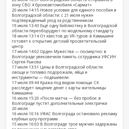
зону СВО 4 бронеавтомобиля «Сармат»
20 июля
14:15
Новое условие для единого пособия в
Волгоградской области: с 21 июля нужен
подтверждённый уход за родственником
19 июля
13:43
Ещё одну библиотеку в Волгоградской
области переоборудуют по модельному стандарту
18 июля
13:14
От квестов до VR‑туров: в Камышине
готовят к открытию детский просветительский
центр
17 июля
14:02
Орден Мужества — посмертно: в
Волгограде увековечили память сотрудника УФСИН
Сергея Рыкова
17 июля
13:51
Цены в Волгоградской области:
овощи и топливо подорожали, яйца и
инструменты — подешевели
17 июля
09:44
Кража под видом помощи: СК
расследует хищение денег с карты жительницы
Камышина
16 июля
15:20
«После матча — без пробок: в
Волгограде пустят дополнительные электрички
20 июля
16 июля
10:16
УФАС Волгограда остановило рекламу
клубных шоу‑программ
15 июля
10:03
В Волгограде трое мужчин задержаны