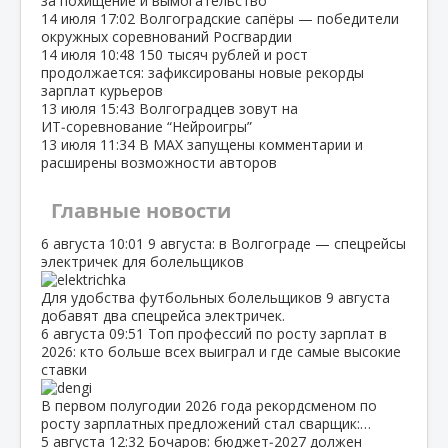
за похищение и вымогательство
14 июля
17:02
Волгоградские сапёры — победители
окружных соревнований Росгвардии
14 июля
10:48
150 тысяч рублей и рост
продолжается: зафиксированы новые рекорды
зарплат курьеров
13 июля
15:43
Волгоградцев зовут на
ИТ‑соревнование “Нейроигры”
13 июля
11:34
В МАХ запущены комментарии и
расширены возможности авторов
Главные новости
6 августа
10:01
9 августа: в Волгограде — спецрейсы
электричек для болельщиков
Для удобства футбольных болельщиков 9 августа
добавят два спецрейса электричек.
6 августа
09:51
Топ профессий по росту зарплат в
2026: кто больше всех выиграл и где самые высокие
ставки
В первом полугодии 2026 года рекордсменом по
росту зарплатных предложений стал сварщик:…
5 августа
12:32
Бочаров: бюджет‑2027 должен