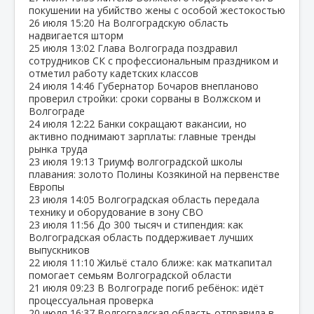
покушении на убийство жены с особой жестокостью
26 июля
15:20
На Волгоградскую область
надвигается шторм
25 июля
13:02
Глава Волгограда поздравил
сотрудников СК с профессиональным праздником и
отметил работу кадетских классов
24 июля
14:46
Губернатор Бочаров внепланово
проверил стройки: сроки сорваны в Волжском и
Волгограде
24 июля
12:22
Банки сокращают вакансии, но
активно поднимают зарплаты: главные тренды
рынка труда
23 июля
19:13
Триумф волгоградской школы
плавания: золото Полины Козякиной на первенстве
Европы
23 июля
14:05
Волгоградская область передала
технику и оборудование в зону СВО
23 июля
11:56
До 300 тысяч и стипендия: как
Волгоградская область поддерживает лучших
выпускников
22 июля
11:10
Жильё стало ближе: как маткапитал
помогает семьям Волгоградской области
21 июля
09:23
В Волгограде погиб ребёнок: идёт
процессуальная проверка
20 июля
16:37
Волгоградская область отправила в