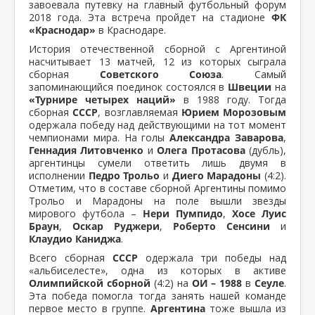
завоевала путевку на главный футбольный форум
2018 года. Эта встреча пройдет на стадионе
ФК
«Краснодар»
в Краснодаре.
История отечественной сборной с Аргентиной
насчитывает 13 матчей, 12 из которых сыграла
сборная
Советского Союза
. Самый
запоминающийся поединок состоялся в
Швеции
на
«Турнире четырех наций»
в 1988 году. Тогда
сборная
СССР
, возглавляемая
Юрием Морозовым
одержала победу над действующими на тот момент
чемпионами мира. На голы
Александра Заварова
,
Геннадия Литовченко
и
Олега Протасова
(дубль),
аргентинцы сумели ответить лишь двумя в
исполнении
Педро Трольо
и
Диего Марадоны
(4:2).
Отметим, что в составе сборной Аргентины помимо
Трольо и Марадоны на поле вышли звезды
мирового футбола –
Нери Пумпидо
,
Хосе Луис
Браун
,
Оскар Руджери
,
Роберто Сенсини
и
Клаудио Каниджа
.
Всего сборная
СССР
одержала три победы над
«альбиселесте», одна из которых в активе
Олимпийской сборной
(4:2) на
ОИ – 1988
в
Сеуле
.
Эта победа помогла тогда занять нашей команде
первое место в группе.
Аргентина
тоже вышла из