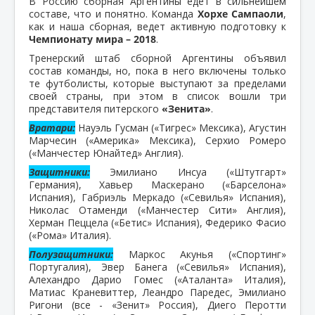
В Россию сборная Аргентины едет в сильнейшем
составе, что и понятно. Команда
Хорхе Сампаоли
,
как и наша сборная, ведет активную подготовку к
Чемпионату мира – 2018
.
Тренерский штаб сборной Аргентины объявил
состав команды, но, пока в него включены только
те футболисты, которые выступают за пределами
своей страны, при этом в список вошли три
представителя питерского
«Зенита»
.
Вратари:
Науэль Гусман («Тигрес» Мексика), Агустин
Марчесин («Америка» Мексика), Серхио Ромеро
(«Манчестер Юнайтед» Англия).
Защитники:
Эмилиано Инсуа («Штутгарт»
Германия), Хавьер Маскерано («Барселона»
Испания), Габриэль Меркадо («Севилья» Испания),
Николас Отаменди («Манчестер Сити» Англия),
Херман Пеццела («Бетис» Испания), Федерико Фасио
(«Рома» Италия).
Полузащитники:
Маркос Акунья («Спортинг»
Португалия), Эвер Банега («Севилья» Испания),
Алехандро Дарио Гомес («Аталанта» Италия),
Матиас Краневиттер, Леандро Паредес, Эмилиано
Ригони (все - «Зенит» Россия), Диего Перотти