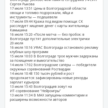
Сергея Рыкова
17 июля
13:51
Цены в Волгоградской области:
овощи и топливо подорожали, яйца и
инструменты — подешевели
17 июля
09:44
Кража под видом помощи: СК
расследует хищение денег с карты жительницы
Камышина
16 июля
15:20
«После матча — без пробок: в
Волгограде пустят дополнительные электрички
20 июля
16 июля
10:16
УФАС Волгограда остановило рекламу
клубных шоу‑программ
15 июля
10:03
В Волгограде трое мужчин задержаны
за похищение и вымогательство
14 июля
17:02
Волгоградские сапёры — победители
окружных соревнований Росгвардии
14 июля
10:48
150 тысяч рублей и рост
продолжается: зафиксированы новые рекорды
зарплат курьеров
13 июля
15:43
Волгоградцев зовут на
ИТ‑соревнование “Нейроигры”
13 июля
11:34
В МАХ запущены комментарии и
расширены возможности авторов