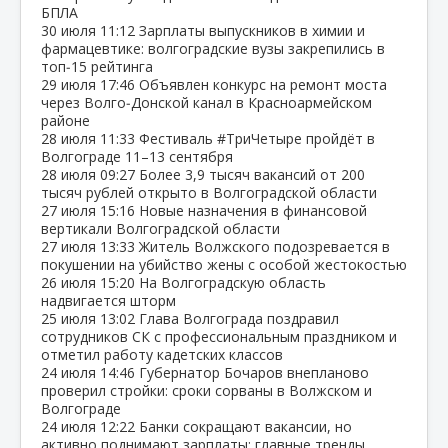
БПЛА
30 июля
11:12
Зарплаты выпускников в химии и
фармацевтике: волгоградские вузы закрепились в
топ‑15 рейтинга
29 июля
17:46
Объявлен конкурс на ремонт моста
через Волго‑Донской канал в Красноармейском
районе
28 июля
11:33
Фестиваль #ТриЧетыре пройдёт в
Волгограде 11–13 сентября
28 июля
09:27
Более 3,9 тысяч вакансий от 200
тысяч рублей открыто в Волгоградской области
27 июля
15:16
Новые назначения в финансовой
вертикали Волгоградской области
27 июля
13:33
Житель Волжского подозревается в
покушении на убийство жены с особой жестокостью
26 июля
15:20
На Волгоградскую область
надвигается шторм
25 июля
13:02
Глава Волгограда поздравил
сотрудников СК с профессиональным праздником и
отметил работу кадетских классов
24 июля
14:46
Губернатор Бочаров внепланово
проверил стройки: сроки сорваны в Волжском и
Волгограде
24 июля
12:22
Банки сокращают вакансии, но
активно поднимают зарплаты: главные тренды