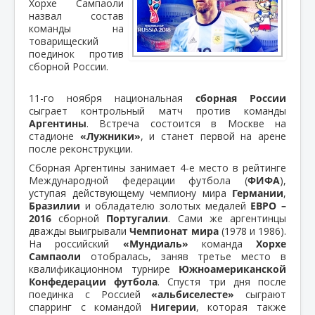
Хорхе Сампаоли
назвал состав
команды на
товарищеский
поединок против
сборной России.
11-го ноября национальная
сборная России
сыграет контрольный матч против команды
Аргентины
. Встреча состоится в Москве на
стадионе
«Лужники»
, и станет первой на арене
после реконструкции.
Сборная Аргентины занимает 4-е место в рейтинге
Международной федерации футбола (
ФИФА
),
уступая действующему чемпиону мира
Германии
,
Бразилии
и обладателю золотых медалей
ЕВРО –
2016
сборной
Португалии
. Сами же аргентинцы
дважды выигрывали
Чемпионат мира
(1978 и 1986).
На российский
«Мундиаль»
команда
Хорхе
Сампаоли
отобралась, заняв третье место в
квалификационном турнире
Южноамериканской
Конфедерации футбола
. Спустя три дня после
поединка с Россией
«альбиселесте»
сыграют
спарринг с командой
Нигерии
, которая также