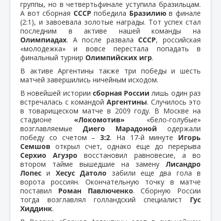
группы, но в четвертьфинале уступила бразильцам.
А вот сборная
СССР
победила
Бразилию
в финале
(2:1), и завоевала золотые награды. Тот успех стал
последним в активе нашей команды на
Олимпиадах
. А после развала
СССР
, российская
«молодежка» и вовсе перестала попадать в
финальный турнир
Олимпийских игр
.
В активе Аргентины также три победы и шесть
матчей завершились ничейным исходом.
В новейшей истории
сборная России
лишь один раз
встречалась с командой
Аргентины
. Случилось это
в товарищеском матче в 2009 году. В Москве на
стадионе
«Локомотив»
«бело-голубые»
возглавляемые
Диего Марадоной
одержали
победу со счетом –
3:2
. На 17-й минуте
Игорь
Семшов
открыл счет, однако еще до перерыва
Серхио Агуэро
восстановил равновесие, а во
втором тайме вышедшие на замену
Лисандро
Лопес
и
Хесус Датоло
забили еще два гола в
ворота россиян. Окончательную точку в матче
поставил
Роман Павлюченко
. Сборную России
тогда возглавлял голландский специалист
Гус
Хиддинк
.