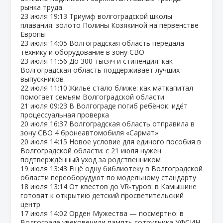
рынка труда
23 июля
19:13
Триумф волгоградской школы
плавания: золото Полины Козякиной на первенстве
Европы
23 июля
14:05
Волгоградская область передала
технику и оборудование в зону СВО
23 июля
11:56
До 300 тысяч и стипендия: как
Волгоградская область поддерживает лучших
выпускников
22 июля
11:10
Жильё стало ближе: как маткапитал
помогает семьям Волгоградской области
21 июля
09:23
В Волгограде погиб ребёнок: идёт
процессуальная проверка
20 июля
16:37
Волгоградская область отправила в
зону СВО 4 бронеавтомобиля «Сармат»
20 июля
14:15
Новое условие для единого пособия в
Волгоградской области: с 21 июля нужен
подтверждённый уход за родственником
19 июля
13:43
Ещё одну библиотеку в Волгоградской
области переоборудуют по модельному стандарту
18 июля
13:14
От квестов до VR‑туров: в Камышине
готовят к открытию детский просветительский
центр
17 июля
14:02
Орден Мужества — посмертно: в
Волгограде увековечили память сотрудника УФСИН