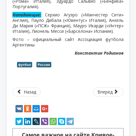
(«Рома» Италия), Эдуардо Сальвио («Бенфика»
Португалия).
Нападающие:
Серхио Агуэро («Манчестер Сити»
Англия), Пауло Дибала («Ювентус» Италия), Анхель
Ди Мария («ПСЖ» Франция), Мауро Икарди («Интер»
Италия), Лионель Месси («Барселона» Испания).
Фото – официальный сайт Ассоциация футбола
Аргентины
Константин Родионов
футбол
Россия
Назад
Вперед
Самое важное на сайте Кривое-