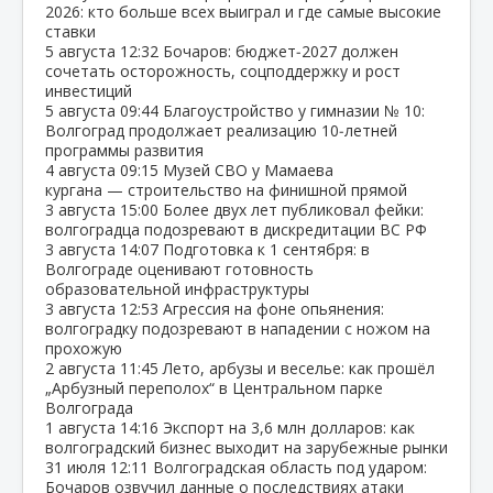
2026: кто больше всех выиграл и где самые высокие
ставки
5 августа
12:32
Бочаров: бюджет‑2027 должен
сочетать осторожность, соцподдержку и рост
инвестиций
5 августа
09:44
Благоустройство у гимназии № 10:
Волгоград продолжает реализацию 10‑летней
программы развития
4 августа
09:15
Музей СВО у Мамаева
кургана — строительство на финишной прямой
3 августа
15:00
Более двух лет публиковал фейки:
волгоградца подозревают в дискредитации ВС РФ
3 августа
14:07
Подготовка к 1 сентября: в
Волгограде оценивают готовность
образовательной инфраструктуры
3 августа
12:53
Агрессия на фоне опьянения:
волгоградку подозревают в нападении с ножом на
прохожую
2 августа
11:45
Лето, арбузы и веселье: как прошёл
„Арбузный переполох“ в Центральном парке
Волгограда
1 августа
14:16
Экспорт на 3,6 млн долларов: как
волгоградский бизнес выходит на зарубежные рынки
31 июля
12:11
Волгоградская область под ударом:
Бочаров озвучил данные о последствиях атаки