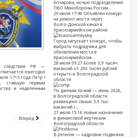
Бочарова, ночью подразделения
ПВО Минобороны России…
29 июля
17:46
Объявлен конкурс
на ремонт моста через
Волго‑Донской канал в
Красноармейском районе
Город запускает конкурс, чтобы
выбрать подрядчика для
обновления моста в
Красноармейском…
28 июля
09:27
Более 3,9 тысяч
ов следствия РФ —
вакансий от 200 тысяч рублей
 отмечается ежегодно
открыто в Волгоградской
юля 1713 года Петр I
области
о, ставшую первым
рства и наделенным
По данным за май — июнь 2026,
в Волгоградской области
размещено свыше 3,9 тыс.
вакансий с…
27 июля
15:16
Новые назначения
в финансовой вертикали
Вперед
Волгоградской области
В регионе — кадровые подвижки: