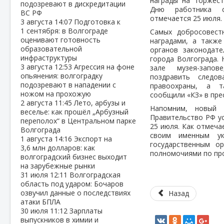
награды на торжес
подозревают в дискредитации
Дню работника с
ВС РФ
отмечается 25 июля.
3 августа
14:07
Подготовка к
1 сентября: в Волгограде
Самых добросовест
оценивают готовность
наградами, а такж
образовательной
органов законодат
инфраструктуры
города Волгограда.
3 августа
12:53
Агрессия на фоне
зале музея-запов
опьянения: волгоградку
поздравить следов
подозревают в нападении с
правоохраны, а т
ножом на прохожую
сообщили «КЗ» в пре
2 августа
11:45
Лето, арбузы и
Напомним, новый 
веселье: как прошёл „Арбузный
Правительство РФ ус
переполох“ в Центральном парке
25 июля. Как отмеча
Волгограда
своим именным ук
1 августа
14:16
Экспорт на
государственным о
3,6 млн долларов: как
полномочиями по пр
волгоградский бизнес выходит
на зарубежные рынки
31 июля
12:11
Волгоградская
область под ударом: Бочаров
озвучил данные о последствиях
Назад
атаки БПЛА
30 июля
11:12
Зарплаты
выпускников в химии и