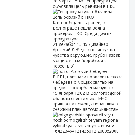
28 марта
15:46
Генпрокуратура
объявила цель ревизий в НКО
Как сообщалось ранее, в
Волгограде пошла волна
проверок НКО. Среди других
прокуратура…
21 декабря
15:45
Дизайнер
Артемий Лебедев посягнул на
чувства верующих, грубо назвав
мощи святых "коробкой с
перхотью"
В РПЦ призвали проверить слова
Лебедева о мощах святых на
предмет оскорбления чувств…
15 января
12:02
В Волгоградской
области спецтехника МЧС
пришла на помощь попавшим в
снежный плен автомобилистам