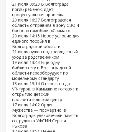
21 июля
09:23
В Волгограде
погиб ребёнок: идёт
процессуальная проверка
20 июля
16:37
Волгоградская
область отправила в зону СВО 4
бронеавтомобиля «Сармат»
20 июля
14:15
Новое условие для
единого пособия в
Волгоградской области: с
21 июля нужен подтверждённый
уход за родственником
19 июля
13:43
Ещё одну
библиотеку в Волгоградской
области переоборудуют по
модельному стандарту
18 июля
13:14
От квестов до
VR‑туров: в Камышине готовят к
открытию детский
просветительский центр
17 июля
14:02
Орден
Мужества — посмертно: в
Волгограде увековечили память
сотрудника УФСИН Сергея
Рыкова
17 июля
13:51
Цены в