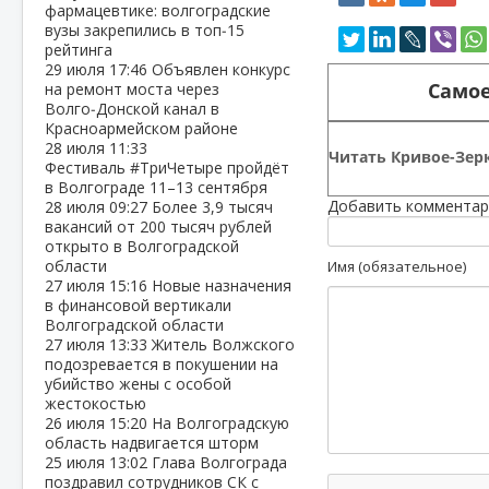
фармацевтике: волгоградские
вузы закрепились в топ‑15
рейтинга
29 июля
17:46
Объявлен конкурс
Самое
на ремонт моста через
Волго‑Донской канал в
Красноармейском районе
28 июля
11:33
Читать Кривое-Зерк
Фестиваль #ТриЧетыре пройдёт
в Волгограде 11–13 сентября
Добавить комментар
28 июля
09:27
Более 3,9 тысяч
вакансий от 200 тысяч рублей
открыто в Волгоградской
области
Имя (обязательное)
27 июля
15:16
Новые назначения
в финансовой вертикали
Волгоградской области
27 июля
13:33
Житель Волжского
подозревается в покушении на
убийство жены с особой
жестокостью
26 июля
15:20
На Волгоградскую
область надвигается шторм
25 июля
13:02
Глава Волгограда
поздравил сотрудников СК с