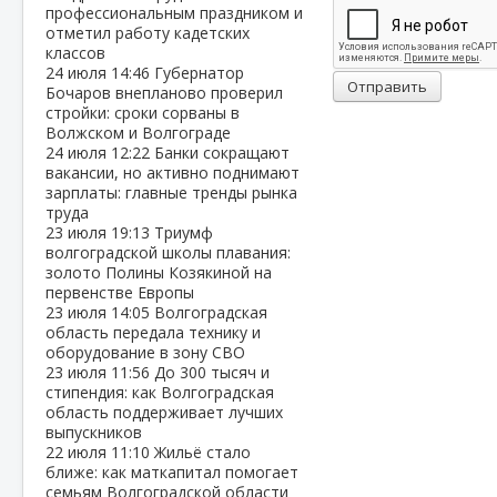
профессиональным праздником и
отметил работу кадетских
классов
24 июля
14:46
Губернатор
Отправить
Бочаров внепланово проверил
стройки: сроки сорваны в
Волжском и Волгограде
24 июля
12:22
Банки сокращают
вакансии, но активно поднимают
зарплаты: главные тренды рынка
труда
23 июля
19:13
Триумф
волгоградской школы плавания:
золото Полины Козякиной на
первенстве Европы
23 июля
14:05
Волгоградская
область передала технику и
оборудование в зону СВО
23 июля
11:56
До 300 тысяч и
стипендия: как Волгоградская
область поддерживает лучших
выпускников
22 июля
11:10
Жильё стало
ближе: как маткапитал помогает
семьям Волгоградской области