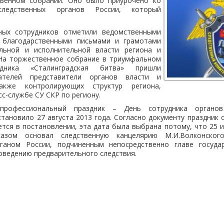
твенном собрании. Оно было приурочено ко
ледственных органов России, который
ных сотрудников отметили ведомственными
е благодарственными письмами и грамотами
ельной и исполнительной власти региона и
 На торжественное собрание в триумфальном
едника «Сталинградская битва» пришли
ателей представители органов власти и
акже контролирующих структур региона,
сс-службе СУ СКР по региону.
профессиональный праздник – День сотрудника орган
тановило 27 августа 2013 года. Согласно документу праздник
ется в постановлении, эта дата была выбрана потому, что 25 и
азом основал следственную канцелярию М.И.Волконског
рганом России, подчиненным непосредственно главе госуда
оведению предварительного следствия.