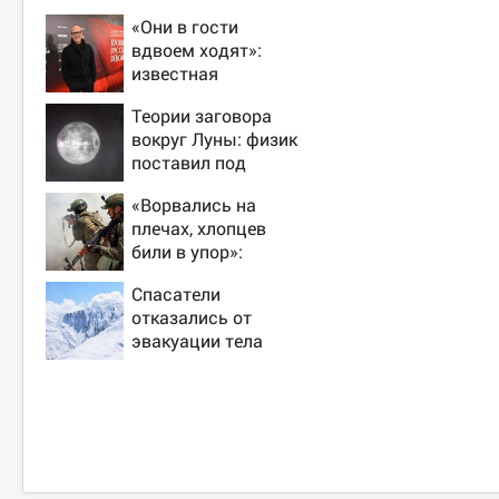
«Они в гости
вдвоем ходят»:
известная
журналистка
Теории заговора
подтвердила роман
вокруг Луны: физик
Бондарчука и
поставил под
Исаковой
сомнение снимки
«Ворвались на
NASA
плечах, хлопцев
били в упор»:
Алексеево-
Спасатели
Дружковка стала
отказались от
могильником для
эвакуации тела
«птах Мадьяра»
Натальи
Наговицыной с
семитысячника