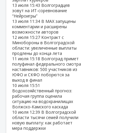
13 июля
15:43
Волгоградцев
зовут на ИТ‑соревнование
“Нейроигры”
13 июля
11:34
В МАХ запущены
комментарии и расширены
возможности авторов
12 июля
15:27
Контракт с
Минобороны в Волгоградской
области: увеличенные выплаты
продлены до конца лета
11 июля
15:18
Волгоград примет
полуфинал федерального смотра
наставников: 500 участников из
ЮФО и СКФО поборются за
выход в финал
10 июля
15:51
Водохозяйственный прогноз:
рабочая группа оценила
ситуацию на водохранилищах
Волжско‑Камского каскада
10 июля
12:39
В Волгоградской
области тысячи семей получили
новую выплату: как работает
мера поддержки