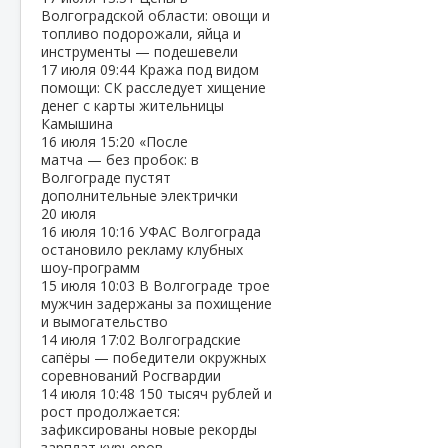
Волгоградской области: овощи и
топливо подорожали, яйца и
инструменты — подешевели
17 июля
09:44
Кража под видом
помощи: СК расследует хищение
денег с карты жительницы
Камышина
16 июля
15:20
«После
матча — без пробок: в
Волгограде пустят
дополнительные электрички
20 июля
16 июля
10:16
УФАС Волгограда
остановило рекламу клубных
шоу‑программ
15 июля
10:03
В Волгограде трое
мужчин задержаны за похищение
и вымогательство
14 июля
17:02
Волгоградские
сапёры — победители окружных
соревнований Росгвардии
14 июля
10:48
150 тысяч рублей и
рост продолжается:
зафиксированы новые рекорды
зарплат курьеров