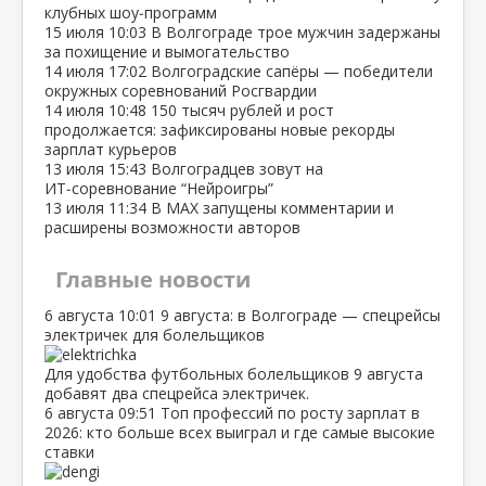
клубных шоу‑программ
15 июля
10:03
В Волгограде трое мужчин задержаны
за похищение и вымогательство
14 июля
17:02
Волгоградские сапёры — победители
окружных соревнований Росгвардии
14 июля
10:48
150 тысяч рублей и рост
продолжается: зафиксированы новые рекорды
зарплат курьеров
13 июля
15:43
Волгоградцев зовут на
ИТ‑соревнование “Нейроигры”
13 июля
11:34
В МАХ запущены комментарии и
расширены возможности авторов
Главные новости
6 августа
10:01
9 августа: в Волгограде — спецрейсы
электричек для болельщиков
Для удобства футбольных болельщиков 9 августа
добавят два спецрейса электричек.
6 августа
09:51
Топ профессий по росту зарплат в
2026: кто больше всех выиграл и где самые высокие
ставки