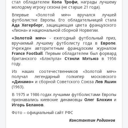
стал обладателем
Копа Трофи
, награды лучшему
молодому игроку сезона (не старше 21 года).
Впервые «Золотой мяч» вручался лучшей
футболистке Европы. Его обладательницей стала
Ада Хегерберг
, защищающая цвета французского
«Лиона» и национальной сборной Норвегии.
«Золотой мяч»
- ежегодный футбольный приз,
вручаемый лучшему футболисту года в
Европе
.
Учрежден авторитетным французским журналом
France Football
. Первым обладателем был форвард
британского «Блэкпула»
Стэнли Мэтьюз
в 1956
году.
Из наших соотечественников «Золотой мяч»
получал легендарный голкипер московского
«Динамо»
и сборной Советского Союза
Лев Яшин
(1963).
В 1975 и 1986 годах лучшими футболистами Европы
признавались киевские динамовцы
Олег Блохин
и
Игорь Беланов
.
Фото – официальный сайт РФС
Константин Родионов