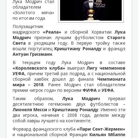
Лука Модрич стал
обладателем
«Золотого мяча»
по итогам года.
Полузащитник
мадридского
«Реала»
и сборной Хорватии
Лука
Модрич
признан лучшим футболистом
Старого
Света
в уходящем году. В первую тройку также
вошли португалец
Криштиану Роналду
и француз
Антуан Гризманн
.
В текущем году Лука Модрич в составе
«Королевского клуба»
выиграл
Лигу чемпионов
УЕФА
, причем третий раз подряд, а с национальной
сборной хавбек дошел до финала
Чемпионата
мира – 2018
. Ранее Модрич стал обладателем
премии «игрок года» по версиям
ФИФА
и
УЕФА
.
Таким образом,
Лука Модрич
прервал
десятилетнюю гегемонию двух футболистов –
Лионеля Месси
и
Криштиану Роналду
. Именно эти
два игрока, начиная с 2008 года, делили между
собой лавры лучшего на континенте.
Форвард французского клуба
«Пари Сент-Жермен»
и национальной сборной Франции
Кильян Мбаппе