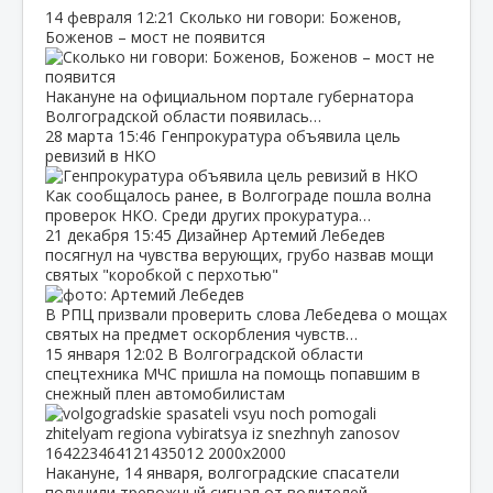
14 февраля
12:21
Сколько ни говори: Боженов,
Боженов – мост не появится
Накануне на официальном портале губернатора
Волгоградской области появилась…
28 марта
15:46
Генпрокуратура объявила цель
ревизий в НКО
Как сообщалось ранее, в Волгограде пошла волна
проверок НКО. Среди других прокуратура…
21 декабря
15:45
Дизайнер Артемий Лебедев
посягнул на чувства верующих, грубо назвав мощи
святых "коробкой с перхотью"
В РПЦ призвали проверить слова Лебедева о мощах
святых на предмет оскорбления чувств…
15 января
12:02
В Волгоградской области
спецтехника МЧС пришла на помощь попавшим в
снежный плен автомобилистам
Накануне, 14 января, волгоградские спасатели
получили тревожный сигнал от водителей…