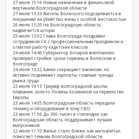
27 июля
15:16
Новые назначения в финансовой
вертикали Волгоградской области
27 июля
13:33
Житель Волжского подозревается в
покушении на убийство жены с особой жестокостью
26 июля
15:20
На Волгоградскую область
надвигается шторм
25 июля
13:02
Глава Волгограда поздравил
сотрудников СК с профессиональным праздником и
отметил работу кадетских классов
24 июля
14:46
Губернатор Бочаров внепланово
проверил стройки: сроки сорваны в Волжском и
Волгограде
24 июля
12:22
Банки сокращают вакансии, но
активно поднимают зарплаты: главные тренды
рынка труда
23 июля
19:13
Триумф волгоградской школы
плавания: золото Полины Козякиной на первенстве
Европы
23 июля
14:05
Волгоградская область передала
технику и оборудование в зону СВО
23 июля
11:56
До 300 тысяч и стипендия: как
Волгоградская область поддерживает лучших
выпускников
22 июля
11:10
Жильё стало ближе: как маткапитал
помогает семьям Волгоградской области