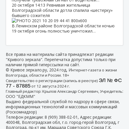
20 октября
14:13
Ревнивая жительница
Волгоградской области дотла спалила «шестерку»
бывшего сожителя
В Ленинском районе Волгоградской области ночью
19 октября огонь полностью уничтожил…
Все права на материалы сайта принадлежат редакции
"Кривого зеркала". Перепечатка допустима только при
наличии прямой гиперссылки на сайт.
© Кривое зеркало.ру, 2024 год, И
нтернет-газета о жизни
Волгограда, области и России. 18+
ЭЛ № ФС
Свидетельство о регистрации (запись в реестре)
77 - 87885
от 12 августа 2024 г.
:
Главный редактор: Крылов Александр Сергеевич, Учредитель
ООО "ЕДКММ"
Выдано федеральной службой по надзору в сфере связи,
информационных технологий и массовых коммуникаций
(Роскомнадзор)
Телефон редакции:
8 (909) 388-02-01
, Адрес редакции:
400048, Волгоградская обл, г.о. город-герой Волгоград, г
Волгоград, пр-кт им. Маршала Советского Союза Г.К.