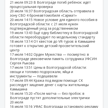
21 июля
09:23
В Волгограде погиб ребёнок: идёт
процессуальная проверка
20 июля
16:37
Волгоградская область отправила в
зону СВО 4 бронеавтомобиля «Сармат»
20 июля
14:15
Новое условие для единого пособия в
Волгоградской области: с 21 июля нужен
подтверждённый уход за родственником
19 июля
13:43
Ещё одну библиотеку в Волгоградской
области переоборудуют по модельному стандарту
18 июля
13:14
От квестов до VR‑туров: в Камышине
готовят к открытию детский просветительский
центр
17 июля
14:02
Орден Мужества — посмертно: в
Волгограде увековечили память сотрудника УФСИН
Сергея Рыкова
17 июля
13:51
Цены в Волгоградской области:
овощи и топливо подорожали, яйца и
инструменты — подешевели
17 июля
09:44
Кража под видом помощи: СК
расследует хищение денег с карты жительницы
Камышина
16 июля
15:20
«После матча — без пробок: в
Волгограде пустят дополнительные электрички
20 июля
16 июля
10:16
УФАС Волгограда остановило рекламу