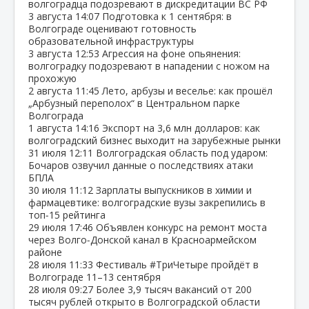
волгоградца подозревают в дискредитации ВС РФ
3 августа
14:07
Подготовка к 1 сентября: в
Волгограде оценивают готовность
образовательной инфраструктуры
3 августа
12:53
Агрессия на фоне опьянения:
волгоградку подозревают в нападении с ножом на
прохожую
2 августа
11:45
Лето, арбузы и веселье: как прошёл
„Арбузный переполох“ в Центральном парке
Волгограда
1 августа
14:16
Экспорт на 3,6 млн долларов: как
волгоградский бизнес выходит на зарубежные рынки
31 июля
12:11
Волгоградская область под ударом:
Бочаров озвучил данные о последствиях атаки
БПЛА
30 июля
11:12
Зарплаты выпускников в химии и
фармацевтике: волгоградские вузы закрепились в
топ‑15 рейтинга
29 июля
17:46
Объявлен конкурс на ремонт моста
через Волго‑Донской канал в Красноармейском
районе
28 июля
11:33
Фестиваль #ТриЧетыре пройдёт в
Волгограде 11–13 сентября
28 июля
09:27
Более 3,9 тысяч вакансий от 200
тысяч рублей открыто в Волгоградской области