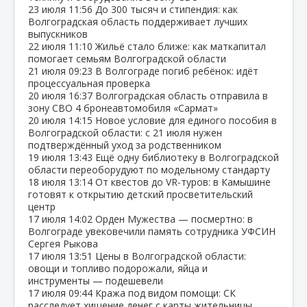
23 июля
11:56
До 300 тысяч и стипендия: как
Волгоградская область поддерживает лучших
выпускников
22 июля
11:10
Жильё стало ближе: как маткапитал
помогает семьям Волгоградской области
21 июля
09:23
В Волгограде погиб ребёнок: идёт
процессуальная проверка
20 июля
16:37
Волгоградская область отправила в
зону СВО 4 бронеавтомобиля «Сармат»
20 июля
14:15
Новое условие для единого пособия в
Волгоградской области: с 21 июля нужен
подтверждённый уход за родственником
19 июля
13:43
Ещё одну библиотеку в Волгоградской
области переоборудуют по модельному стандарту
18 июля
13:14
От квестов до VR‑туров: в Камышине
готовят к открытию детский просветительский
центр
17 июля
14:02
Орден Мужества — посмертно: в
Волгограде увековечили память сотрудника УФСИН
Сергея Рыкова
17 июля
13:51
Цены в Волгоградской области:
овощи и топливо подорожали, яйца и
инструменты — подешевели
17 июля
09:44
Кража под видом помощи: СК
расследует хищение денег с карты жительницы