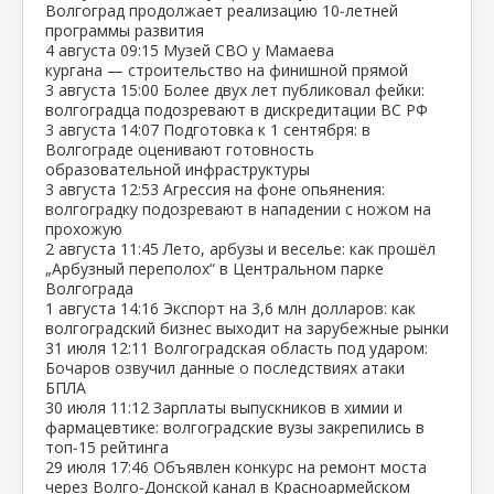
Волгоград продолжает реализацию 10‑летней
программы развития
4 августа
09:15
Музей СВО у Мамаева
кургана — строительство на финишной прямой
3 августа
15:00
Более двух лет публиковал фейки:
волгоградца подозревают в дискредитации ВС РФ
3 августа
14:07
Подготовка к 1 сентября: в
Волгограде оценивают готовность
образовательной инфраструктуры
3 августа
12:53
Агрессия на фоне опьянения:
волгоградку подозревают в нападении с ножом на
прохожую
2 августа
11:45
Лето, арбузы и веселье: как прошёл
„Арбузный переполох“ в Центральном парке
Волгограда
1 августа
14:16
Экспорт на 3,6 млн долларов: как
волгоградский бизнес выходит на зарубежные рынки
31 июля
12:11
Волгоградская область под ударом:
Бочаров озвучил данные о последствиях атаки
БПЛА
30 июля
11:12
Зарплаты выпускников в химии и
фармацевтике: волгоградские вузы закрепились в
топ‑15 рейтинга
29 июля
17:46
Объявлен конкурс на ремонт моста
через Волго‑Донской канал в Красноармейском