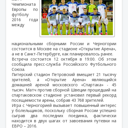
Чемпионата
Европы по
футболу
2016 года
между
национальными сборными России и Черногории
состоится в Москве на стадионе «Открытие Арена»,
а не в Санкт-Петербурге, как планировалось ранее.
Встреча состоится 12 октября в 19:00. Об этом
сообщила пресс-служба Российского Футбольного
Союза.
Питерский стадион Петровский вмещает 21 тысячу
зрителей, а «Открытие Арена» являющийся
домашней ареной московского «Спартака» - 45
тысяч. Матч против сборной Швеции прошедший на
спартаковском стадионе установил первый рекорд
посещаемости арены, собрав 43 768 зрителей.
Игра с Черногорией вызывает повышенный интерес
у болельщиков, поскольку сборная России успешно
сыграв два последних поединка, фактически
находится в двух шагах от завоевания путевки на
ЕВРО – 2016.