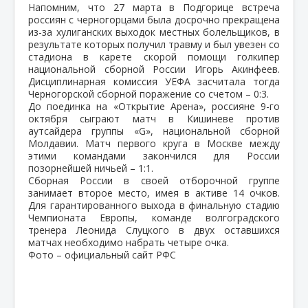
Напомним, что 27 марта в Подгорице встреча
россиян с черногорцами была досрочно прекращена
из-за хулиганских выходок местных болельщиков, в
результате которых получил травму и был увезен со
стадиона в карете скорой помощи голкипер
национальной сборной России Игорь Акинфеев.
Дисциплинарная комиссия УЕФА засчитала тогда
Черногорской сборной поражение со счетом – 0:3.
До поединка на «Открытие Арена», россияне 9-го
октября сыграют матч в Кишиневе против
аутсайдера группы «G», национальной сборной
Молдавии. Матч первого круга в Москве между
этими командами закончился для России
позорнейшей ничьей – 1:1.
Сборная России в своей отборочной группе
занимает второе место, имея в активе 14 очков.
Для гарантированного выхода в финальную стадию
Чемпионата Европы, команде волгоградского
тренера Леонида Слуцкого в двух оставшихся
матчах необходимо набрать четыре очка.
Фото – официальный сайт РФС