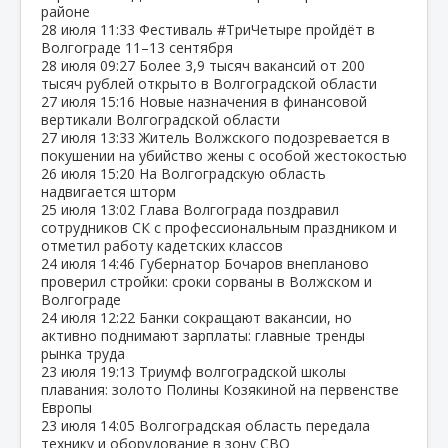
районе
28 июля
11:33
Фестиваль #ТриЧетыре пройдёт в
Волгограде 11–13 сентября
28 июля
09:27
Более 3,9 тысяч вакансий от 200
тысяч рублей открыто в Волгоградской области
27 июля
15:16
Новые назначения в финансовой
вертикали Волгоградской области
27 июля
13:33
Житель Волжского подозревается в
покушении на убийство жены с особой жестокостью
26 июля
15:20
На Волгоградскую область
надвигается шторм
25 июля
13:02
Глава Волгограда поздравил
сотрудников СК с профессиональным праздником и
отметил работу кадетских классов
24 июля
14:46
Губернатор Бочаров внепланово
проверил стройки: сроки сорваны в Волжском и
Волгограде
24 июля
12:22
Банки сокращают вакансии, но
активно поднимают зарплаты: главные тренды
рынка труда
23 июля
19:13
Триумф волгоградской школы
плавания: золото Полины Козякиной на первенстве
Европы
23 июля
14:05
Волгоградская область передала
технику и оборудование в зону СВО