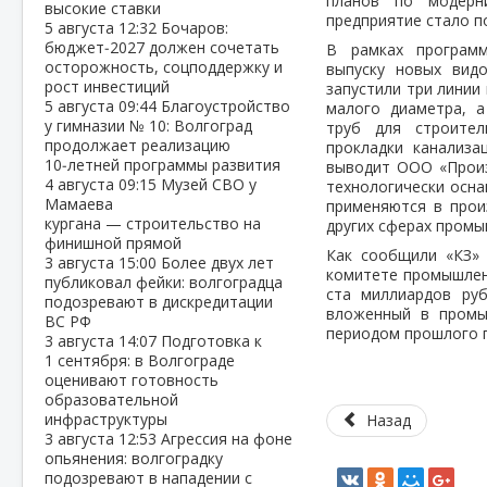
планов по модерн
высокие ставки
предприятие стало п
5 августа
12:32
Бочаров:
бюджет‑2027 должен сочетать
В рамках програм
осторожность, соцподдержку и
выпуску новых видо
рост инвестиций
запустили три линии
5 августа
09:44
Благоустройство
малого диаметра, 
у гимназии № 10: Волгоград
труб для строител
продолжает реализацию
прокладки канализа
10‑летней программы развития
выводит ООО «Произ
4 августа
09:15
Музей СВО у
технологически осна
Мамаева
применяются в прои
кургана — строительство на
других сферах промы
финишной прямой
Как сообщили «КЗ» 
3 августа
15:00
Более двух лет
комитете промышлен
публиковал фейки: волгоградца
ста миллиардов ру
подозревают в дискредитации
вложенный в промы
ВС РФ
периодом прошлого г
3 августа
14:07
Подготовка к
1 сентября: в Волгограде
оценивают готовность
образовательной
инфраструктуры
Назад
3 августа
12:53
Агрессия на фоне
опьянения: волгоградку
подозревают в нападении с