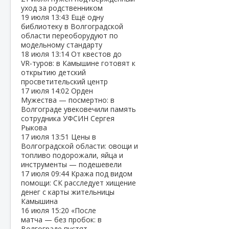
уход за родственником
19 июля
13:43
Ещё одну
библиотеку в Волгоградской
области переоборудуют по
модельному стандарту
18 июля
13:14
От квестов до
VR‑туров: в Камышине готовят к
открытию детский
просветительский центр
17 июля
14:02
Орден
Мужества — посмертно: в
Волгограде увековечили память
сотрудника УФСИН Сергея
Рыкова
17 июля
13:51
Цены в
Волгоградской области: овощи и
топливо подорожали, яйца и
инструменты — подешевели
17 июля
09:44
Кража под видом
помощи: СК расследует хищение
денег с карты жительницы
Камышина
16 июля
15:20
«После
матча — без пробок: в
Волгограде пустят