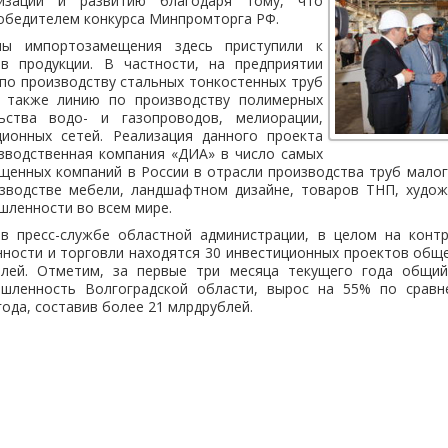
изации и развитию благодаря тому, что
обедителем конкурса Минпромторга РФ.
мы импортозамещения здесь приступили к
в продукции. В частности, на предприятии
 по производству стальных тонкостенных труб
а также линию по производству полимерных
ьства водо- и газопроводов, мелиорации,
ционных сетей. Реализация данного проекта
водственная компания «ДИА» в число самых
щенных компаний в России в отрасли производства труб мало
зводстве мебели, ландшафтном дизайне, товаров ТНП, худож
шленности во всем мире.
в пресс-службе областной администрации, в целом на конт
ности и торговли находятся 30 инвестиционных проектов общ
блей. Отметим, за первые три месяца текущего года общий
шленность Волгоградской области, вырос на 55% по сравн
ода, составив более 21 млрдрублей.