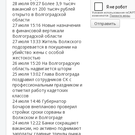
28 июля
09:27
Более 3,9 тысяч
вакансий от 200 тысяч рублей
открыто в Волгоградской
области
Отправить
27 июля
15:16
Новые назначения
в финансовой вертикали
Волгоградской области
27 июля
13:33
Житель Волжского
подозревается в покушении на
убийство жены с особой
жестокостью
26 июля
15:20
На Волгоградскую
область надвигается шторм
25 июля
13:02
Глава Волгограда
поздравил сотрудников СК с
профессиональным праздником и
отметил работу кадетских
классов
24 июля
14:46
Губернатор
Бочаров внепланово проверил
стройки: сроки сорваны в
Волжском и Волгограде
24 июля
12:22
Банки сокращают
вакансии, но активно поднимают
зарплаты: главные тренды рынка