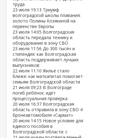
труда
23 июля
19:13
Триумф
волгоградской школы плавания:
золото Полины Козякиной на
первенстве Европы
23 июля
14:05
Волгоградская
область передала технику и
оборудование в зону СВО
23 июля
11:56
До 300 тысяч и
стипендия: как Волгоградская
область поддерживает лучших
выпускников
22 июля
11:10
Жильё стало
ближе: как маткапитал помогает
семьям Волгоградской области
21 июля
09:23
В Волгограде
погиб ребёнок: идёт
процессуальная проверка
20 июля
16:37
Волгоградская
область отправила в зону СВО 4
бронеавтомобиля «Сармат»
20 июля
14:15
Новое условие для
единого пособия в
Волгоградской области: с
21 июля нужен подтверждённый