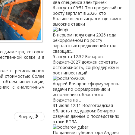
два спецрейса электричек.
6 августа
09:51
Топ профессий по
росту зарплат в 2026: кто
больше всех выиграл и где самые
высокие ставки
В первом полугодии 2026 года
рекордсменом по росту
зарплатных предложений стал
сварщик:…
го диаметра, которые
5 августа
12:32
Бочаров:
ественной ковке и в
бюджет‑2027 должен сочетать
осторожность, соцподдержку и
роле в региональном
рост инвестиций
ей стоимостью более
 объем инвестиции,
Андрей Бочаров сформулировал
ению с аналогичным
задачи по формированию и
исполнению областного
бюджета на…
31 июля
12:11
Волгоградская
область под ударом: Бочаров
озвучил данные о последствиях
Вперед
атаки БПЛА
По данным губернатора Андрея