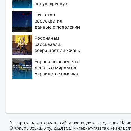
новую крупную
войну в Европе
Пентагон
неизбежной
рассекретил
данные о появлении
НЛО на Ближнем
Россиянам
Востоке
рассказали,
сокращает ли жизнь
ночная работа
Европа не знает, что
делать с миром на
Украине: остановка
боев грозит для нее
хаосом
Все права на материалы сайта принадлежат редакции "Крив
© Кривое зеркало.ру, 2024 год, И
нтернет-газета о жизни Волг