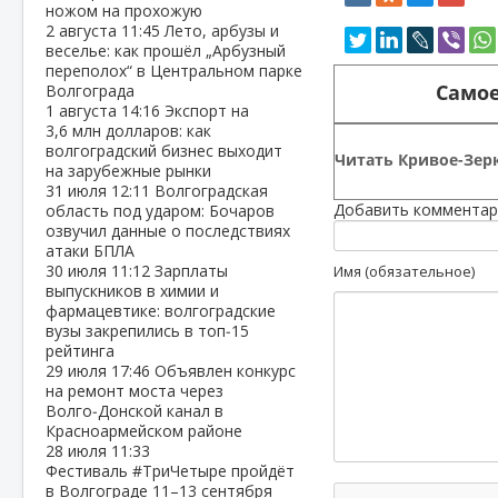
ножом на прохожую
2 августа
11:45
Лето, арбузы и
веселье: как прошёл „Арбузный
переполох“ в Центральном парке
Самое
Волгограда
1 августа
14:16
Экспорт на
3,6 млн долларов: как
волгоградский бизнес выходит
Читать Кривое-Зерк
на зарубежные рынки
31 июля
12:11
Волгоградская
Добавить комментар
область под ударом: Бочаров
озвучил данные о последствиях
атаки БПЛА
30 июля
11:12
Зарплаты
Имя (обязательное)
выпускников в химии и
фармацевтике: волгоградские
вузы закрепились в топ‑15
рейтинга
29 июля
17:46
Объявлен конкурс
на ремонт моста через
Волго‑Донской канал в
Красноармейском районе
28 июля
11:33
Фестиваль #ТриЧетыре пройдёт
в Волгограде 11–13 сентября