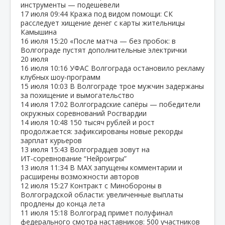
инструменты — подешевели
17 июля
09:44
Кража под видом помощи: СК
расследует хищение денег с карты жительницы
Камышина
16 июля
15:20
«После матча — без пробок: в
Волгограде пустят дополнительные электрички
20 июля
16 июля
10:16
УФАС Волгограда остановило рекламу
клубных шоу‑программ
15 июля
10:03
В Волгограде трое мужчин задержаны
за похищение и вымогательство
14 июля
17:02
Волгоградские сапёры — победители
окружных соревнований Росгвардии
14 июля
10:48
150 тысяч рублей и рост
продолжается: зафиксированы новые рекорды
зарплат курьеров
13 июля
15:43
Волгоградцев зовут на
ИТ‑соревнование “Нейроигры”
13 июля
11:34
В МАХ запущены комментарии и
расширены возможности авторов
12 июля
15:27
Контракт с Минобороны в
Волгоградской области: увеличенные выплаты
продлены до конца лета
11 июля
15:18
Волгоград примет полуфинал
федерального смотра наставников: 500 участников