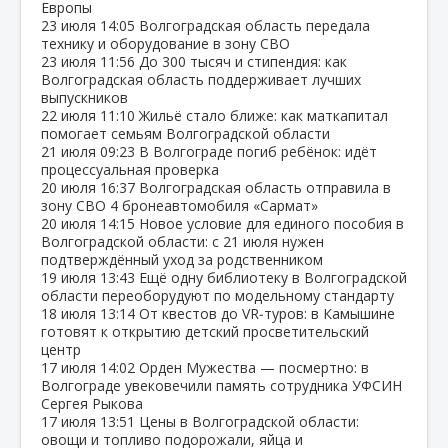
Европы
23 июля
14:05
Волгоградская область передала
технику и оборудование в зону СВО
23 июля
11:56
До 300 тысяч и стипендия: как
Волгоградская область поддерживает лучших
выпускников
22 июля
11:10
Жильё стало ближе: как маткапитал
помогает семьям Волгоградской области
21 июля
09:23
В Волгограде погиб ребёнок: идёт
процессуальная проверка
20 июля
16:37
Волгоградская область отправила в
зону СВО 4 бронеавтомобиля «Сармат»
20 июля
14:15
Новое условие для единого пособия в
Волгоградской области: с 21 июля нужен
подтверждённый уход за родственником
19 июля
13:43
Ещё одну библиотеку в Волгоградской
области переоборудуют по модельному стандарту
18 июля
13:14
От квестов до VR‑туров: в Камышине
готовят к открытию детский просветительский
центр
17 июля
14:02
Орден Мужества — посмертно: в
Волгограде увековечили память сотрудника УФСИН
Сергея Рыкова
17 июля
13:51
Цены в Волгоградской области:
овощи и топливо подорожали, яйца и