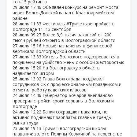
топ‑15 рейтинга
29 июля
17:46
Объявлен конкурс на ремонт моста
через Волго‑Донской канал в Красноармейском
районе
28 июля
11:33
Фестиваль #ТриЧетыре пройдёт в
Волгограде 11–13 сентября
28 июля
09:27
Более 3,9 тысяч вакансий от 200
тысяч рублей открыто в Волгоградской области
27 июля
15:16
Новые назначения в финансовой
вертикали Волгоградской области
27 июля
13:33
Житель Волжского подозревается в
покушении на убийство жены с особой жестокостью
26 июля
15:20
На Волгоградскую область
надвигается шторм
25 июля
13:02
Глава Волгограда поздравил
сотрудников СК с профессиональным праздником и
отметил работу кадетских классов
24 июля
14:46
Губернатор Бочаров внепланово
проверил стройки: сроки сорваны в Волжском и
Волгограде
24 июля
12:22
Банки сокращают вакансии, но
активно поднимают зарплаты: главные тренды
рынка труда
23 июля
19:13
Триумф волгоградской школы
плавания: золото Полины Козякиной на первенстве