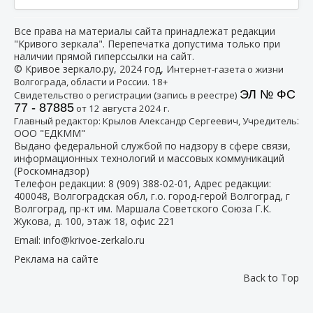
Все права на материалы сайта принадлежат редакции
"Кривого зеркала". Перепечатка допустима только при
наличии прямой гиперссылки на сайт.
© Кривое зеркало.ру, 2024 год, И
нтернет-газета о жизни
Волгограда, области и России. 18+
ЭЛ № ФС
Свидетельство о регистрации (запись в реестре)
77 - 87885
от 12 августа 2024 г.
:
Главный редактор: Крылов Александр Сергеевич, Учредитель
ООО "ЕДКММ"
Выдано федеральной службой по надзору в сфере связи,
информационных технологий и массовых коммуникаций
(Роскомнадзор)
Телефон редакции:
8 (909) 388-02-01
, Адрес редакции:
400048, Волгоградская обл, г.о. город-герой Волгоград, г
Волгоград, пр-кт им. Маршала Советского Союза Г.К.
Жукова, д. 100, этаж 18, офис 221
Email:
info@krivoe-zerkalo.ru
Реклама на сайте
Back to Top