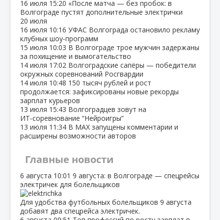
16 июля
15:20
«После матча — без пробок: в
Волгограде пустят дополнительные электрички
20 июля
16 июля
10:16
УФАС Волгограда остановило рекламу
клубных шоу‑программ
15 июля
10:03
В Волгограде трое мужчин задержаны
за похищение и вымогательство
14 июля
17:02
Волгоградские сапёры — победители
окружных соревнований Росгвардии
14 июля
10:48
150 тысяч рублей и рост
продолжается: зафиксированы новые рекорды
зарплат курьеров
13 июля
15:43
Волгоградцев зовут на
ИТ‑соревнование “Нейроигры”
13 июля
11:34
В МАХ запущены комментарии и
расширены возможности авторов
Главные новости
6 августа
10:01
9 августа: в Волгограде — спецрейсы
электричек для болельщиков
Для удобства футбольных болельщиков 9 августа
добавят два спецрейса электричек.
6 августа
09:51
Топ профессий по росту зарплат в