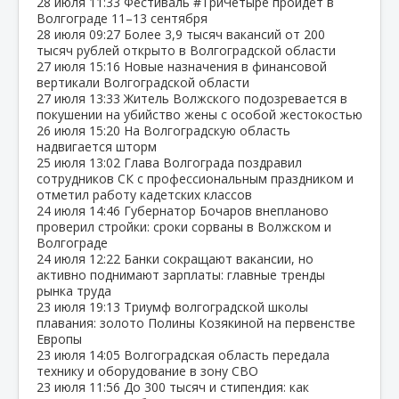
28 июля
11:33
Фестиваль #ТриЧетыре пройдёт в
Волгограде 11–13 сентября
28 июля
09:27
Более 3,9 тысяч вакансий от 200
тысяч рублей открыто в Волгоградской области
27 июля
15:16
Новые назначения в финансовой
вертикали Волгоградской области
27 июля
13:33
Житель Волжского подозревается в
покушении на убийство жены с особой жестокостью
26 июля
15:20
На Волгоградскую область
надвигается шторм
25 июля
13:02
Глава Волгограда поздравил
сотрудников СК с профессиональным праздником и
отметил работу кадетских классов
24 июля
14:46
Губернатор Бочаров внепланово
проверил стройки: сроки сорваны в Волжском и
Волгограде
24 июля
12:22
Банки сокращают вакансии, но
активно поднимают зарплаты: главные тренды
рынка труда
23 июля
19:13
Триумф волгоградской школы
плавания: золото Полины Козякиной на первенстве
Европы
23 июля
14:05
Волгоградская область передала
технику и оборудование в зону СВО
23 июля
11:56
До 300 тысяч и стипендия: как