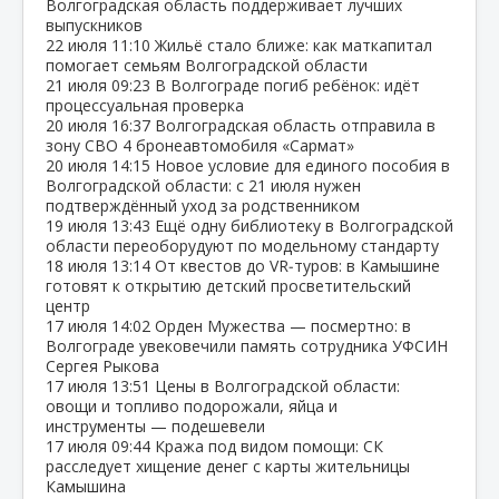
Волгоградская область поддерживает лучших
выпускников
22 июля
11:10
Жильё стало ближе: как маткапитал
помогает семьям Волгоградской области
21 июля
09:23
В Волгограде погиб ребёнок: идёт
процессуальная проверка
20 июля
16:37
Волгоградская область отправила в
зону СВО 4 бронеавтомобиля «Сармат»
20 июля
14:15
Новое условие для единого пособия в
Волгоградской области: с 21 июля нужен
подтверждённый уход за родственником
19 июля
13:43
Ещё одну библиотеку в Волгоградской
области переоборудуют по модельному стандарту
18 июля
13:14
От квестов до VR‑туров: в Камышине
готовят к открытию детский просветительский
центр
17 июля
14:02
Орден Мужества — посмертно: в
Волгограде увековечили память сотрудника УФСИН
Сергея Рыкова
17 июля
13:51
Цены в Волгоградской области:
овощи и топливо подорожали, яйца и
инструменты — подешевели
17 июля
09:44
Кража под видом помощи: СК
расследует хищение денег с карты жительницы
Камышина