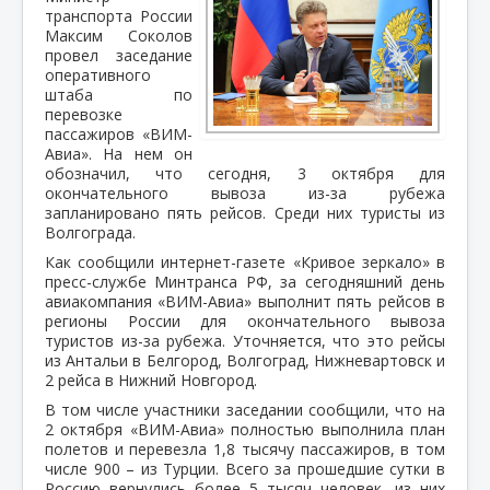
транспорта России
Максим Соколов
провел заседание
оперативного
штаба по
перевозке
пассажиров «ВИМ-
Авиа». На нем он
обозначил, что сегодня, 3 октября для
окончательного вывоза из-за рубежа
запланировано пять рейсов. Среди них туристы из
Волгограда.
Как сообщили интернет-газете «Кривое зеркало» в
пресс-службе Минтранса РФ, за сегодняшний день
авиакомпания «ВИМ-Авиа» выполнит пять рейсов в
регионы России для окончательного вывоза
туристов из-за рубежа. Уточняется, что это рейсы
из Антальи в Белгород, Волгоград, Нижневартовск и
2 рейса в Нижний Новгород.
В том числе участники заседании сообщили, что на
2 октября «ВИМ-Авиа» полностью выполнила план
полетов и перевезла 1,8 тысячу пассажиров, в том
числе 900 – из Турции. Всего за прошедшие сутки в
Россию вернулись более 5 тысяч человек, из них