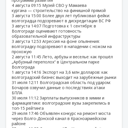
программы развития
4 августа
09:15
Музей СВО у Мамаева
кургана — строительство на финишной прямой
3 августа
15:00
Более двух лет публиковал фейки:
волгоградца подозревают в дискредитации ВС РФ
3 августа
14:07
Подготовка к 1 сентября: в
Волгограде оценивают готовность
образовательной инфраструктуры
3 августа
12:53
Агрессия на фоне опьянения:
волгоградку подозревают в нападении с ножом на
прохожую
2 августа
11:45
Лето, арбузы и веселье: как прошёл
„Арбузный переполох“ в Центральном парке
Волгограда
1 августа
14:16
Экспорт на 3,6 млн долларов: как
волгоградский бизнес выходит на зарубежные рынки
31 июля
12:11
Волгоградская область под ударом:
Бочаров озвучил данные о последствиях атаки
БПЛА
30 июля
11:12
Зарплаты выпускников в химии и
фармацевтике: волгоградские вузы закрепились в
топ‑15 рейтинга
29 июля
17:46
Объявлен конкурс на ремонт моста
через Волго‑Донской канал в Красноармейском
районе