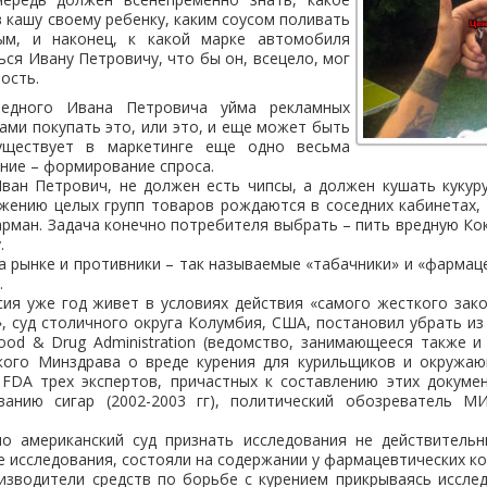
в кашу своему ребенку, каким соусом поливать
м, и наконец, к какой марке автомобиля
ся Ивану Петровичу, что бы он, всецело, мог
ость.
едного Ивана Петровича уйма рекламных
ами покупать это, или это, и еще может быть
уществует в маркетинге еще одно весьма
ние – формирование спроса.
ван Петрович, не должен есть чипсы, а должен кушать кукур
жению целых групп товаров рождаются в соседних кабинетах,
арман. Задача конечно потребителя выбрать – пить вредную Кок
.
на рынке и противники – так называемые «табачники» и «фармаце
тье.
сия уже год живет в условиях действия «самого жесткого за
, суд столичного округа Колумбия, США, постановил убрать из
od & Drug Administration (ведомство, занимающееся также и
кого Минздрава о вреде курения для курильщиков и окружаю
 FDA трех экспертов, причастных к составлению этих докум
анию сигар (2002-2003 гг), политический обозреватель М
о американский суд признать исследования не действитель
 исследования, состояли на содержании у фармацевтических комп
изводители средств по борьбе с курением прикрываясь иссле