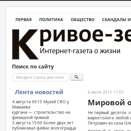
ПЕРВАЯ
ПОЛИТИКА
ОБЩЕСТВО
СКАНДАЛЫ И
Поиск по сайту
Поиск
Лента новостей
6 июля 2015 17:03
Мировой о
4 августа
09:15
Музей СВО у
Мамаева
кургана — строительство на
Не первый десяток л
финишной прямой
маркетолога любой 
3 августа
15:00
Более двух лет
Петрович из села Ол
публиковал фейки: волгоградца
Который в свою оч