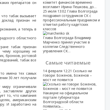
комитет финансов временно
каких препаратов он
возглавит Ирина Пешкова, до…
25 июля
13:02
Глава Волгограда
поздравил сотрудников СК с
, что табак вызывает
профессиональным праздником и
 доклад признан не
отметил работу кадетских
классов
ркомания, а теперь в
Глава Волгограда Владимир
радского областного
Марченко принял участие в
коллегии Следственного
тране табак признан
управления СК…
к чему хорошему не
их, бронхов, ротовой
ледований, табак все
Самые читаемые
14 февраля
12:21
Сколько ни
это имена тех самых
говори: Боженов, Боженов –
ении 30 лет получали
мост не появится
у миру ограничивали
 заставляли других
Накануне на официальном
ует то, что кампания
портале губернатора
целях, американским
Волгоградской области
ру. И заработано на
появилась…