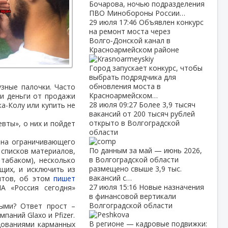
Бочарова, ночью подразделения
ПВО Минобороны России…
29 июля
17:46
Объявлен конкурс
на ремонт моста через
Волго‑Донской канал в
Красноармейском районе
Город запускает конкурс, чтобы
выбрать подрядчика для
обновления моста в
узные палочки. Часто
Красноармейском…
 и деньги от продажи
28 июля
09:27
Более 3,9 тысяч
а-Колу или купить не
вакансий от 200 тысяч рублей
открыто в Волгоградской
вты», о них и пойдет
области
кона ограничивающего
По данным за май — июнь 2026,
 списков материалов,
в Волгоградской области
 табаком), несколько
размещено свыше 3,9 тыс.
щих, и исключить из
вакансий с…
ентов, об этом
пишет
27 июля
15:16
Новые назначения
ИА «Россия сегодня»
в финансовой вертикали
Волгоградской области
ными? Ответ прост –
аний Glaxo и Pfizer.
В регионе — кадровые подвижки:
дованиями карманных