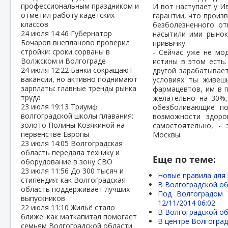
профессиональным праздником и
И вот наступает у И
отметил работу кадетских
гарантии, что произ
классов
безболезненного от
24 июля
14:46
Губернатор
насытили ими рынок
Бочаров внепланово проверил
привычку.
стройки: сроки сорваны в
- Сейчас уже не мо
Волжском и Волгограде
истины в этом есть.
24 июля
12:22
Банки сокращают
другой зарабатывает
вакансии, но активно поднимают
условиях ты живеш
зарплаты: главные тренды рынка
фармацевтов, им в п
труда
желательно на 30%,
23 июля
19:13
Триумф
обезболивающие по
волгоградской школы плавания:
возможности здоро
золото Полины Козякиной на
самостоятельно, - 
первенстве Европы
Москвы.
23 июля
14:05
Волгоградская
область передала технику и
Еще по теме:
оборудование в зону СВО
23 июля
11:56
До 300 тысяч и
Новые правила для 
стипендия: как Волгоградская
В Волгоградской об
область поддерживает лучших
Под Волгоградом 
выпускников
12/11/2014 06:02
22 июля
11:10
Жильё стало
В Волгоградской об
ближе: как маткапитал помогает
В центре Волгоград
семьям Волгоградской области