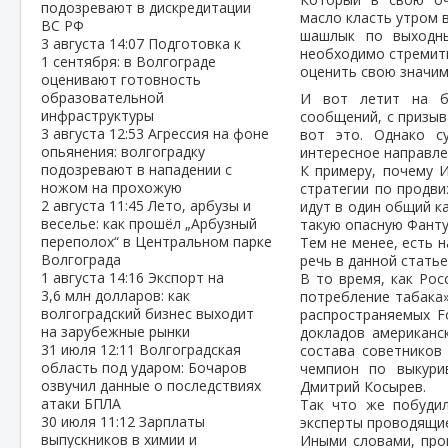
подозревают в дискредитации
масло класть утром 
ВС РФ
шашлык по выходны
3 августа
14:07
Подготовка к
необходимо стремить
1 сентября: в Волгограде
оценить свою значим
оценивают готовность
образовательной
И вот летит на б
инфраструктуры
сообщений, с призыв
3 августа
12:53
Агрессия на фоне
вот это. Однако с
опьянения: волгоградку
интересное направле
подозревают в нападении с
К примеру, почему И
ножом на прохожую
стратегии по продви
2 августа
11:45
Лето, арбузы и
идут в один общий к
веселье: как прошёл „Арбузный
такую опасную Фанту
переполох“ в Центральном парке
Тем не менее, есть 
Волгограда
речь в данной ста
1 августа
14:16
Экспорт на
В то время, как Рос
3,6 млн долларов: как
потребление табака»
волгоградский бизнес выходит
распространяемых Fo
на зарубежные рынки
докладов американс
31 июля
12:11
Волгоградская
состава советников
область под ударом: Бочаров
чемпион по выкурив
озвучил данные о последствиях
Дмитрий Косырев.
атаки БПЛА
Так что же побудил
30 июля
11:12
Зарплаты
эксперты проводящие
выпускников в химии и
Иными словами, про