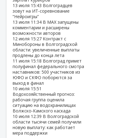
13 июля
15:43
Волгоградцев
зовут на ИТ‑соревнование
“Нейроигры”
13 июля
11:34
В МАХ запущены
комментарии и расширены
возможности авторов
12 июля
15:27
Контракт с
Минобороны в Волгоградской
области: увеличенные выплаты
продлены до конца лета
11 июля
15:18
Волгоград примет
полуфинал федерального смотра
наставников: 500 участников из
ЮФО и СКФО поборются за
выход в финал
10 июля
15:51
Водохозяйственный прогноз:
рабочая группа оценила
ситуацию на водохранилищах
Волжско‑Камского каскада
10 июля
12:39
В Волгоградской
области тысячи семей получили
новую выплату: как работает
мера поддержки