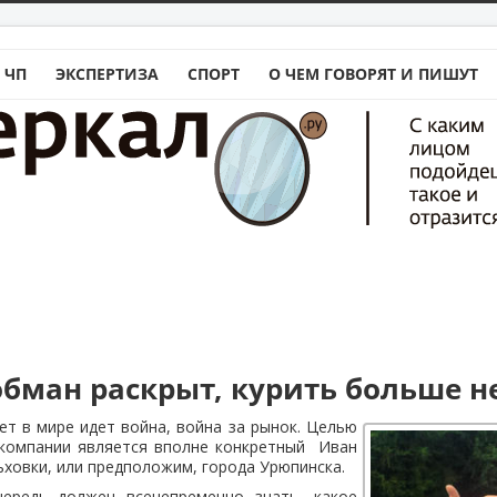
 ЧП
ЭКСПЕРТИЗА
СПОРТ
О ЧЕМ ГОВОРЯТ И ПИШУТ
бман раскрыт, курить больше н
ет в мире идет война, война за рынок. Целью
компании является вполне конкретный Иван
ьховки, или предположим, города Урюпинска.
ередь должен всенепременно знать, какое