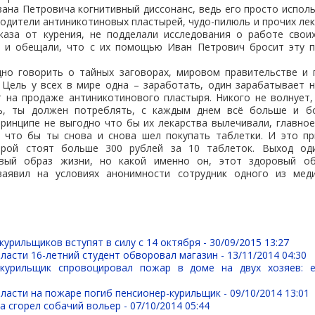
вана Петровича когнитивный диссонанс, ведь его просто исполь
водители антиникотиновых пластырей, чудо-пилюль и прочих лек
каза от курения, не подделали исследования о работе свои
 и обещали, что с их помощью Иван Петрович бросит эту 
дно говорить о тайных заговорах, мировом правительстве и 
 Цель у всех в мире одна – заработать, один зарабатывает 
 на продаже антиникотинового пластыря. Никого не волнует,
ь, ты должен потреблять, с каждым днем всё больше и бо
ринципе не выгодно что бы их лекарства вылечивали, главное
 что бы ты снова и снова шел покупать таблетки. И это п
рой стоят больше 300 рублей за 10 таблеток. Выход од
вый образ жизни, но какой именно он, этот здоровый о
заявил на условиях анонимности сотрудник одного из мед
курильщиков вступят в силу с 14 октября -
30/09/2015 13:27
ласти 16-летний студент обворовал магазин -
13/11/2014 04:30
курильщик спровоцировал пожар в доме на двух хозяев: е
ласти на пожаре погиб пенсионер-курильщик -
09/10/2014 13:01
а сгорел собачий вольер -
07/10/2014 05:44