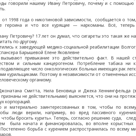
годы говорили нашему Ивану Петровичу, почему и с помощью 
ть.
 от 1998 года о никотиновой зависимости, сообщается о том
ее героина и что все курящие — наркоманы. Всё, теперь
вану Петровичу? 17 лет он думал, что сигареты это такая же на
итать по-другому.
тились к заведующей медико-социальной реабилитации Волгог
спансера Барышевой Елене Яковлевне
 вызывают привыкание это действительно факт. В нашей с
еством и сильным канцерогеном. Потребление табака ни 
, подавляющее число онкологических больных имеющих рак легк
ми курильщиками. Поэтому в независимости от отмененных исс
человеческому организму.
жонатана Смитта, Нила Беновица и Джека Хеннингфельда (
ы признаны не действительными) выясняется, что они на протяж
ух корпораций.
но и материально заинтересованных в том, чтобы по всем
тобы люди верили, например, во вред пассивного курения,
, чтобы бросить курить». Теперь, согласно решению суда, след
ем была начата и финансировалась, во вполне корыстных 
 Постепенно борьба с курением распространилась по всему ми
ларов.