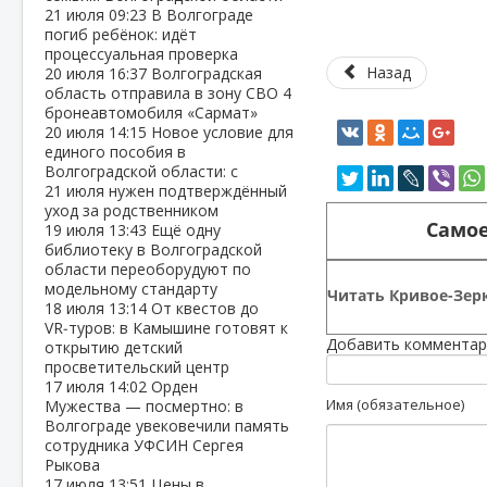
21 июля
09:23
В Волгограде
погиб ребёнок: идёт
процессуальная проверка
Назад
20 июля
16:37
Волгоградская
область отправила в зону СВО 4
бронеавтомобиля «Сармат»
20 июля
14:15
Новое условие для
единого пособия в
Волгоградской области: с
21 июля нужен подтверждённый
уход за родственником
Самое
19 июля
13:43
Ещё одну
библиотеку в Волгоградской
области переоборудуют по
модельному стандарту
Читать Кривое-Зерк
18 июля
13:14
От квестов до
VR‑туров: в Камышине готовят к
Добавить комментар
открытию детский
просветительский центр
17 июля
14:02
Орден
Имя (обязательное)
Мужества — посмертно: в
Волгограде увековечили память
сотрудника УФСИН Сергея
Рыкова
17 июля
13:51
Цены в