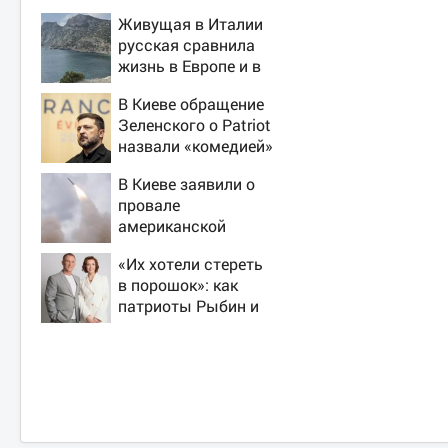
Живущая в Италии
русская сравнила
жизнь в Европе и в
Крыму
В Киеве обращение
Зеленского о Patriot
назвали «комедией»
В Киеве заявили о
провале
американской
операции «Убей
«Их хотели стереть
лучника» против
в порошок»: как
России
патриоты Рыбин и
Сенчукова бросили
вызов «гнилому
шоу-бизу»