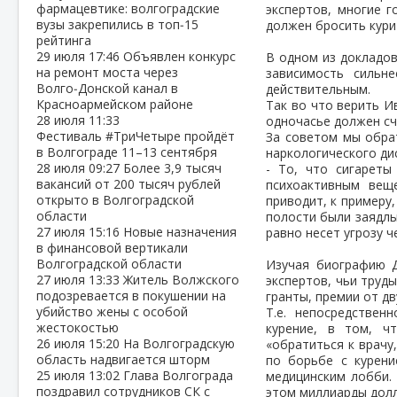
фармацевтике: волгоградские
экспертов, многие 
вузы закрепились в топ‑15
должен бросить кури
рейтинга
29 июля
17:46
Объявлен конкурс
В одном из докладов
на ремонт моста через
зависимость сильн
Волго‑Донской канал в
действительным.
Красноармейском районе
Так во что верить И
28 июля
11:33
одночасье должен сч
Фестиваль #ТриЧетыре пройдёт
За советом мы обра
в Волгограде 11–13 сентября
наркологического ди
28 июля
09:27
Более 3,9 тысяч
- То, что сигареты
вакансий от 200 тысяч рублей
психоактивным вещ
открыто в Волгоградской
приводит, к примеру
области
полости были заядлы
27 июля
15:16
Новые назначения
равно несет угрозу 
в финансовой вертикали
Волгоградской области
Изучая биографию Д
27 июля
13:33
Житель Волжского
экспертов, чьи труд
подозревается в покушении на
гранты, премии от дв
убийство жены с особой
Т.е. непосредствен
жестокостью
курение, в том, ч
26 июля
15:20
На Волгоградскую
«обратиться к врачу
область надвигается шторм
по борьбе с курени
25 июля
13:02
Глава Волгограда
медицинским лобби.
поздравил сотрудников СК с
этом миллиарды дол