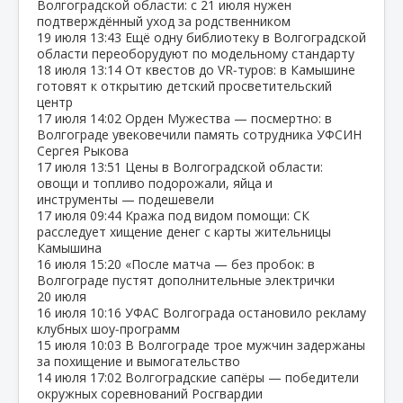
Волгоградской области: с 21 июля нужен
подтверждённый уход за родственником
19 июля
13:43
Ещё одну библиотеку в Волгоградской
области переоборудуют по модельному стандарту
18 июля
13:14
От квестов до VR‑туров: в Камышине
готовят к открытию детский просветительский
центр
17 июля
14:02
Орден Мужества — посмертно: в
Волгограде увековечили память сотрудника УФСИН
Сергея Рыкова
17 июля
13:51
Цены в Волгоградской области:
овощи и топливо подорожали, яйца и
инструменты — подешевели
17 июля
09:44
Кража под видом помощи: СК
расследует хищение денег с карты жительницы
Камышина
16 июля
15:20
«После матча — без пробок: в
Волгограде пустят дополнительные электрички
20 июля
16 июля
10:16
УФАС Волгограда остановило рекламу
клубных шоу‑программ
15 июля
10:03
В Волгограде трое мужчин задержаны
за похищение и вымогательство
14 июля
17:02
Волгоградские сапёры — победители
окружных соревнований Росгвардии