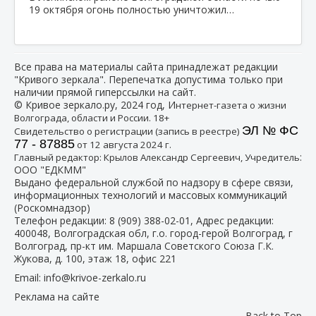
19 октября огонь полностью уничтожил…
Все права на материалы сайта принадлежат редакции
"Кривого зеркала". Перепечатка допустима только при
наличии прямой гиперссылки на сайт.
© Кривое зеркало.ру, 2024 год, И
нтернет-газета о жизни
Волгограда, области и России. 18+
ЭЛ № ФС
Свидетельство о регистрации (запись в реестре)
77 - 87885
от 12 августа 2024 г.
:
Главный редактор: Крылов Александр Сергеевич, Учредитель
ООО "ЕДКММ"
Выдано федеральной службой по надзору в сфере связи,
информационных технологий и массовых коммуникаций
(Роскомнадзор)
Телефон редакции:
8 (909) 388-02-01
, Адрес редакции:
400048, Волгоградская обл, г.о. город-герой Волгоград, г
Волгоград, пр-кт им. Маршала Советского Союза Г.К.
Жукова, д. 100, этаж 18, офис 221
Email:
info@krivoe-zerkalo.ru
Реклама на сайте
Back to Top