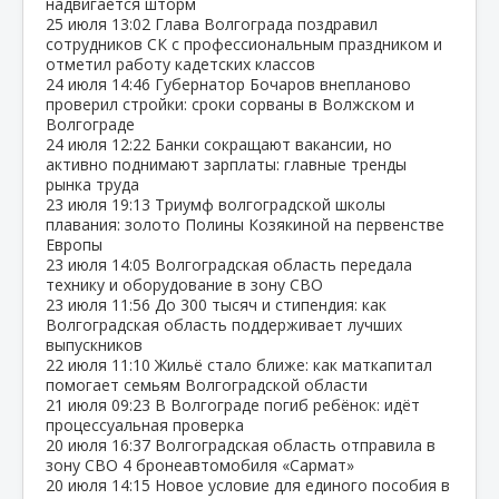
надвигается шторм
25 июля
13:02
Глава Волгограда поздравил
сотрудников СК с профессиональным праздником и
отметил работу кадетских классов
24 июля
14:46
Губернатор Бочаров внепланово
проверил стройки: сроки сорваны в Волжском и
Волгограде
24 июля
12:22
Банки сокращают вакансии, но
активно поднимают зарплаты: главные тренды
рынка труда
23 июля
19:13
Триумф волгоградской школы
плавания: золото Полины Козякиной на первенстве
Европы
23 июля
14:05
Волгоградская область передала
технику и оборудование в зону СВО
23 июля
11:56
До 300 тысяч и стипендия: как
Волгоградская область поддерживает лучших
выпускников
22 июля
11:10
Жильё стало ближе: как маткапитал
помогает семьям Волгоградской области
21 июля
09:23
В Волгограде погиб ребёнок: идёт
процессуальная проверка
20 июля
16:37
Волгоградская область отправила в
зону СВО 4 бронеавтомобиля «Сармат»
20 июля
14:15
Новое условие для единого пособия в