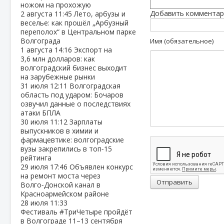
ножом на прохожую
Добавить комментар
2 августа
11:45
Лето, арбузы и
веселье: как прошёл „Арбузный
переполох“ в Центральном парке
Волгограда
Имя (обязательное)
1 августа
14:16
Экспорт на
3,6 млн долларов: как
волгоградский бизнес выходит
на зарубежные рынки
31 июля
12:11
Волгоградская
область под ударом: Бочаров
озвучил данные о последствиях
атаки БПЛА
30 июля
11:12
Зарплаты
выпускников в химии и
фармацевтике: волгоградские
вузы закрепились в топ‑15
рейтинга
29 июля
17:46
Объявлен конкурс
на ремонт моста через
Отправить
Волго‑Донской канал в
Красноармейском районе
28 июля
11:33
Фестиваль #ТриЧетыре пройдёт
в Волгограде 11–13 сентября