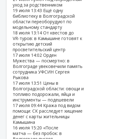
уход за родственником
19 июля
13:43
Ещё одну
библиотеку в Волгоградской
области переоборудуют по
модельному стандарту
18 июля
13:14
От квестов до
VR‑туров: в Камышине готовят к
открытию детский
просветительский центр
17 июля
14:02
Орден
Мужества — посмертно: в
Волгограде увековечили память
сотрудника УФСИН Сергея
Рыкова
17 июля
13:51
Цены в
Волгоградской области: овощи и
топливо подорожали, яйца и
инструменты — подешевели
17 июля
09:44
Кража под видом
помощи: СК расследует хищение
денег с карты жительницы
Камышина
16 июля
15:20
«После
матча — без пробок: в
Волгограде пустят