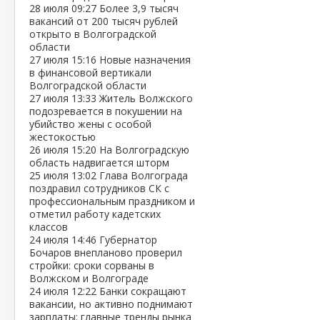
28 июля
09:27
Более 3,9 тысяч
вакансий от 200 тысяч рублей
открыто в Волгоградской
области
27 июля
15:16
Новые назначения
в финансовой вертикали
Волгоградской области
27 июля
13:33
Житель Волжского
подозревается в покушении на
убийство жены с особой
жестокостью
26 июля
15:20
На Волгоградскую
область надвигается шторм
25 июля
13:02
Глава Волгограда
поздравил сотрудников СК с
профессиональным праздником и
отметил работу кадетских
классов
24 июля
14:46
Губернатор
Бочаров внепланово проверил
стройки: сроки сорваны в
Волжском и Волгограде
24 июля
12:22
Банки сокращают
вакансии, но активно поднимают
зарплаты: главные тренды рынка