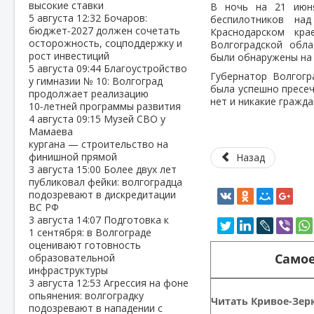
высокие ставки
В ночь на 21 июн
5 августа
12:32
Бочаров:
беспилотников н
бюджет‑2027 должен сочетать
Краснодарском кр
осторожность, соцподдержку и
Волгоградской обл
рост инвестиций
были обнаружены на 
5 августа
09:44
Благоустройство
Губернатор Волгогр
у гимназии № 10: Волгоград
была успешно пресе
продолжает реализацию
нет и никакие гражд
10‑летней программы развития
4 августа
09:15
Музей СВО у
Мамаева
кургана — строительство на
финишной прямой
Назад
3 августа
15:00
Более двух лет
публиковал фейки: волгоградца
подозревают в дискредитации
ВС РФ
3 августа
14:07
Подготовка к
1 сентября: в Волгограде
оценивают готовность
Самое
образовательной
инфраструктуры
3 августа
12:53
Агрессия на фоне
опьянения: волгоградку
Читать Кривое-Зерк
подозревают в нападении с