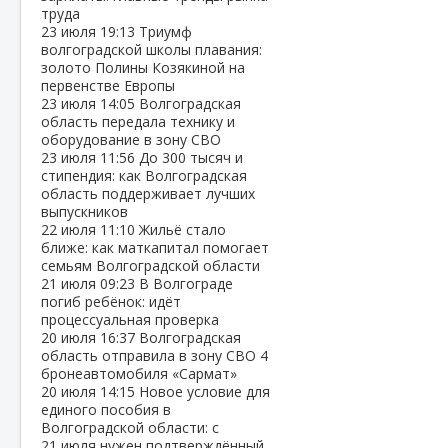
труда
23 июля
19:13
Триумф
волгоградской школы плавания:
золото Полины Козякиной на
первенстве Европы
23 июля
14:05
Волгоградская
область передала технику и
оборудование в зону СВО
23 июля
11:56
До 300 тысяч и
стипендия: как Волгоградская
область поддерживает лучших
выпускников
22 июля
11:10
Жильё стало
ближе: как маткапитал помогает
семьям Волгоградской области
21 июля
09:23
В Волгограде
погиб ребёнок: идёт
процессуальная проверка
20 июля
16:37
Волгоградская
область отправила в зону СВО 4
бронеавтомобиля «Сармат»
20 июля
14:15
Новое условие для
единого пособия в
Волгоградской области: с
21 июля нужен подтверждённый