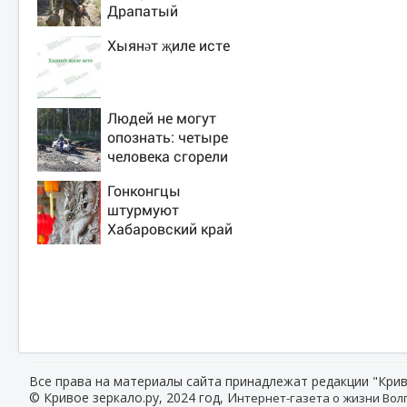
Драпатый
переплюнул
Хыянәт җиле исте
Сырского
Людей не могут
опознать: четыре
человека сгорели
заживо в страшном
Гонконгцы
ДТП на трассе
штурмуют
07/08/2026 –
Хабаровский край
Новости
Все права на материалы сайта принадлежат редакции "Крив
© Кривое зеркало.ру, 2024 год, И
нтернет-газета о жизни Волг