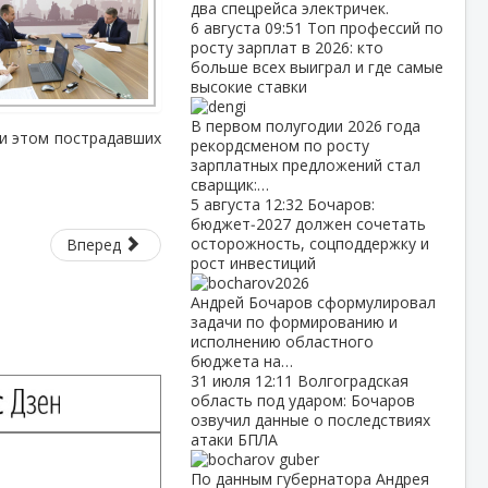
два спецрейса электричек.
6 августа
09:51
Топ профессий по
росту зарплат в 2026: кто
больше всех выиграл и где самые
высокие ставки
В первом полугодии 2026 года
и этом пострадавших
рекордсменом по росту
зарплатных предложений стал
сварщик:…
5 августа
12:32
Бочаров:
бюджет‑2027 должен сочетать
осторожность, соцподдержку и
Вперед
рост инвестиций
Андрей Бочаров сформулировал
задачи по формированию и
исполнению областного
бюджета на…
31 июля
12:11
Волгоградская
область под ударом: Бочаров
озвучил данные о последствиях
атаки БПЛА
По данным губернатора Андрея