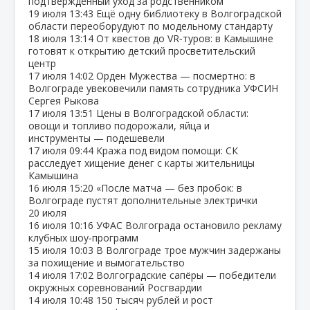
подтверждённый уход за родственником
19 июля
13:43
Ещё одну библиотеку в Волгоградской
области переоборудуют по модельному стандарту
18 июля
13:14
От квестов до VR‑туров: в Камышине
готовят к открытию детский просветительский
центр
17 июля
14:02
Орден Мужества — посмертно: в
Волгограде увековечили память сотрудника УФСИН
Сергея Рыкова
17 июля
13:51
Цены в Волгоградской области:
овощи и топливо подорожали, яйца и
инструменты — подешевели
17 июля
09:44
Кража под видом помощи: СК
расследует хищение денег с карты жительницы
Камышина
16 июля
15:20
«После матча — без пробок: в
Волгограде пустят дополнительные электрички
20 июля
16 июля
10:16
УФАС Волгограда остановило рекламу
клубных шоу‑программ
15 июля
10:03
В Волгограде трое мужчин задержаны
за похищение и вымогательство
14 июля
17:02
Волгоградские сапёры — победители
окружных соревнований Росгвардии
14 июля
10:48
150 тысяч рублей и рост