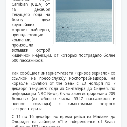
Carribian (США) от
16 декабря
текущего года на
борту двух
крупнейших
морских лайнеров,
принадлежащих
компании,
произошли
вспышки острой
кишечной инфекции, от которых пострадало более
500 пассажиров.
Как сообщает интернет-газета «Кривое зеркало» со
ссылкой на пресс-службу Роспотребнадзора, на
корабле «Ovation of the Sea» c 23 ноября по 7
декабря текущего года из Сингапура до Сиднея, по
информации NBC News, было зарегистрировано 209
больных (из общего числа 5547 пассажиров и
членов команды) с симптомами острого
гастроэнтерита.
С 11 по 16 декабря во время рейса из Майами до
Флориды на лайнере «The Independence of Seas»
заболело 332 пассажира.