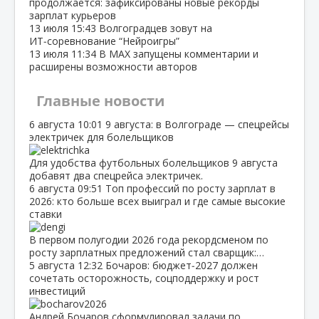
продолжается: зафиксированы новые рекорды
зарплат курьеров
13 июля
15:43
Волгоградцев зовут на
ИТ‑соревнование “Нейроигры”
13 июля
11:34
В МАХ запущены комментарии и
расширены возможности авторов
Главные новости
6 августа
10:01
9 августа: в Волгограде — спецрейсы
электричек для болельщиков
Для удобства футбольных болельщиков 9 августа
добавят два спецрейса электричек.
6 августа
09:51
Топ профессий по росту зарплат в
2026: кто больше всех выиграл и где самые высокие
ставки
В первом полугодии 2026 года рекордсменом по
росту зарплатных предложений стал сварщик:…
5 августа
12:32
Бочаров: бюджет‑2027 должен
сочетать осторожность, соцподдержку и рост
инвестиций
Андрей Бочаров сформулировал задачи по