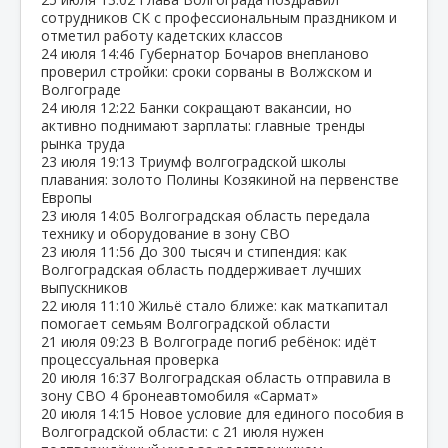
сотрудников СК с профессиональным праздником и
отметил работу кадетских классов
24 июля
14:46
Губернатор Бочаров внепланово
проверил стройки: сроки сорваны в Волжском и
Волгограде
24 июля
12:22
Банки сокращают вакансии, но
активно поднимают зарплаты: главные тренды
рынка труда
23 июля
19:13
Триумф волгоградской школы
плавания: золото Полины Козякиной на первенстве
Европы
23 июля
14:05
Волгоградская область передала
технику и оборудование в зону СВО
23 июля
11:56
До 300 тысяч и стипендия: как
Волгоградская область поддерживает лучших
выпускников
22 июля
11:10
Жильё стало ближе: как маткапитал
помогает семьям Волгоградской области
21 июля
09:23
В Волгограде погиб ребёнок: идёт
процессуальная проверка
20 июля
16:37
Волгоградская область отправила в
зону СВО 4 бронеавтомобиля «Сармат»
20 июля
14:15
Новое условие для единого пособия в
Волгоградской области: с 21 июля нужен