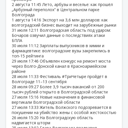
2 августа
11:45
Лето, арбузы и веселье: как прошёл
„Арбузный переполох“ в Центральном парке
Волгограда
1 августа
14:16
Экспорт на 3,6 млн долларов: как
волгоградский бизнес выходит на зарубежные рынки
31 июля
12:11
Волгоградская область под ударом:
Бочаров озвучил данные о последствиях атаки
БПЛА
30 июля
11:12
Зарплаты выпускников в химии и
фармацевтике: волгоградские вузы закрепились в
топ‑15 рейтинга
29 июля
17:46
Объявлен конкурс на ремонт моста
через Волго‑Донской канал в Красноармейском
районе
28 июля
11:33
Фестиваль #ТриЧетыре пройдёт в
Волгограде 11–13 сентября
28 июля
09:27
Более 3,9 тысяч вакансий от 200
тысяч рублей открыто в Волгоградской области
27 июля
15:16
Новые назначения в финансовой
вертикали Волгоградской области
27 июля
13:33
Житель Волжского подозревается в
покушении на убийство жены с особой жестокостью
26 июля
15:20
На Волгоградскую область
надвигается шторм
25 июля
13:02
Глава Волгограда поздравил