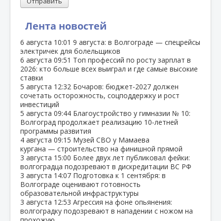
Отправить
Лента новостей
6 августа
10:01
9 августа: в Волгограде — спецрейсы
электричек для болельщиков
6 августа
09:51
Топ профессий по росту зарплат в
2026: кто больше всех выиграл и где самые высокие
ставки
5 августа
12:32
Бочаров: бюджет‑2027 должен
сочетать осторожность, соцподдержку и рост
инвестиций
5 августа
09:44
Благоустройство у гимназии № 10:
Волгоград продолжает реализацию 10‑летней
программы развития
4 августа
09:15
Музей СВО у Мамаева
кургана — строительство на финишной прямой
3 августа
15:00
Более двух лет публиковал фейки:
волгоградца подозревают в дискредитации ВС РФ
3 августа
14:07
Подготовка к 1 сентября: в
Волгограде оценивают готовность
образовательной инфраструктуры
3 августа
12:53
Агрессия на фоне опьянения:
волгоградку подозревают в нападении с ножом на
прохожую