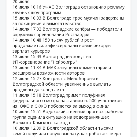
20 июля
16 июля
10:16
УФАС Волгограда остановило рекламу
клубных шоу‑программ
15 июля
10:03
В Волгограде трое мужчин задержаны
за похищение и вымогательство
14 июля
17:02
Волгоградские сапёры — победители
окружных соревнований Росгвардии
14 июля
10:48
150 тысяч рублей и рост
продолжается: зафиксированы новые рекорды
зарплат курьеров
13 июля
15:43
Волгоградцев зовут на
ИТ‑соревнование “Нейроигры”
13 июля
11:34
В МАХ запущены комментарии и
расширены возможности авторов
12 июля
15:27
Контракт с Минобороны в
Волгоградской области: увеличенные выплаты
продлены до конца лета
11 июля
15:18
Волгоград примет полуфинал
федерального смотра наставников: 500 участников
из ЮФО и СКФО поборются за выход в финал
10 июля
15:51
Водохозяйственный прогноз: рабочая
группа оценила ситуацию на водохранилищах
Волжско‑Камского каскада
10 июля
12:39
В Волгоградской области тысячи
семей получили новую выплату: как работает мера