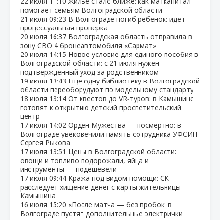
22 июля
11:10
Жильё стало ближе: как маткапитал
помогает семьям Волгоградской области
21 июля
09:23
В Волгограде погиб ребёнок: идёт
процессуальная проверка
20 июля
16:37
Волгоградская область отправила в
зону СВО 4 бронеавтомобиля «Сармат»
20 июля
14:15
Новое условие для единого пособия в
Волгоградской области: с 21 июля нужен
подтверждённый уход за родственником
19 июля
13:43
Ещё одну библиотеку в Волгоградской
области переоборудуют по модельному стандарту
18 июля
13:14
От квестов до VR‑туров: в Камышине
готовят к открытию детский просветительский
центр
17 июля
14:02
Орден Мужества — посмертно: в
Волгограде увековечили память сотрудника УФСИН
Сергея Рыкова
17 июля
13:51
Цены в Волгоградской области:
овощи и топливо подорожали, яйца и
инструменты — подешевели
17 июля
09:44
Кража под видом помощи: СК
расследует хищение денег с карты жительницы
Камышина
16 июля
15:20
«После матча — без пробок: в
Волгограде пустят дополнительные электрички