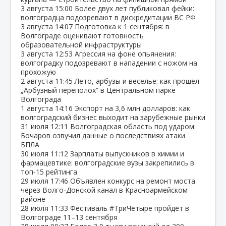
3 августа
15:00
Более двух лет публиковал фейки:
волгоградца подозревают в дискредитации ВС РФ
3 августа
14:07
Подготовка к 1 сентября: в
Волгограде оценивают готовность
образовательной инфраструктуры
3 августа
12:53
Агрессия на фоне опьянения:
волгоградку подозревают в нападении с ножом на
прохожую
2 августа
11:45
Лето, арбузы и веселье: как прошёл
„Арбузный переполох“ в Центральном парке
Волгограда
1 августа
14:16
Экспорт на 3,6 млн долларов: как
волгоградский бизнес выходит на зарубежные рынки
31 июля
12:11
Волгоградская область под ударом:
Бочаров озвучил данные о последствиях атаки
БПЛА
30 июля
11:12
Зарплаты выпускников в химии и
фармацевтике: волгоградские вузы закрепились в
топ‑15 рейтинга
29 июля
17:46
Объявлен конкурс на ремонт моста
через Волго‑Донской канал в Красноармейском
районе
28 июля
11:33
Фестиваль #ТриЧетыре пройдёт в
Волгограде 11–13 сентября