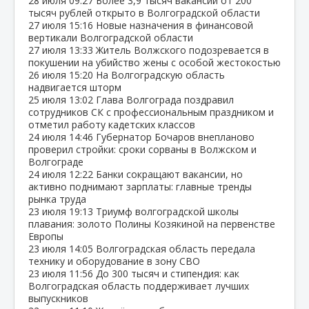
28 июля
09:27
Более 3,9 тысяч вакансий от 200
тысяч рублей открыто в Волгоградской области
27 июля
15:16
Новые назначения в финансовой
вертикали Волгоградской области
27 июля
13:33
Житель Волжского подозревается в
покушении на убийство жены с особой жестокостью
26 июля
15:20
На Волгоградскую область
надвигается шторм
25 июля
13:02
Глава Волгограда поздравил
сотрудников СК с профессиональным праздником и
отметил работу кадетских классов
24 июля
14:46
Губернатор Бочаров внепланово
проверил стройки: сроки сорваны в Волжском и
Волгограде
24 июля
12:22
Банки сокращают вакансии, но
активно поднимают зарплаты: главные тренды
рынка труда
23 июля
19:13
Триумф волгоградской школы
плавания: золото Полины Козякиной на первенстве
Европы
23 июля
14:05
Волгоградская область передала
технику и оборудование в зону СВО
23 июля
11:56
До 300 тысяч и стипендия: как
Волгоградская область поддерживает лучших
выпускников