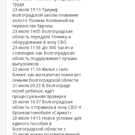
труда
23 июля
19:13
Триумф
волгоградской школы плавания:
золото Полины Козякиной на
первенстве Европы
23 июля
14:05
Волгоградская
область передала технику и
оборудование в зону СВО
23 июля
11:56
До 300 тысяч и
стипендия: как Волгоградская
область поддерживает лучших
выпускников
22 июля
11:10
Жильё стало
ближе: как маткапитал помогает
семьям Волгоградской области
21 июля
09:23
В Волгограде
погиб ребёнок: идёт
процессуальная проверка
20 июля
16:37
Волгоградская
область отправила в зону СВО 4
бронеавтомобиля «Сармат»
20 июля
14:15
Новое условие для
единого пособия в
Волгоградской области: с
21 июля нужен подтверждённый