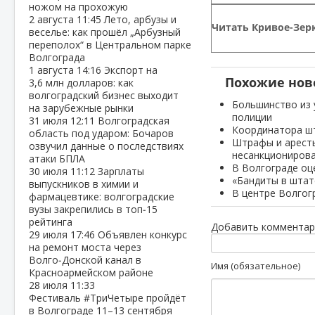
ножом на прохожую
2 августа
11:45
Лето, арбузы и
Читать Кривое-Зерк
веселье: как прошёл „Арбузный
переполох“ в Центральном парке
Волгограда
1 августа
14:16
Экспорт на
Похожие нов
3,6 млн долларов: как
волгоградский бизнес выходит
Большинство из 
на зарубежные рынки
полиции
31 июля
12:11
Волгоградская
Координатора шт
область под ударом: Бочаров
Штрафы и аресты
озвучил данные о последствиях
несанкционирова
атаки БПЛА
В Волгограде оц
30 июля
11:12
Зарплаты
«Бандиты в штат
выпускников в химии и
В центре Волгог
фармацевтике: волгоградские
вузы закрепились в топ‑15
рейтинга
Добавить комментар
29 июля
17:46
Объявлен конкурс
на ремонт моста через
Волго‑Донской канал в
Имя (обязательное)
Красноармейском районе
28 июля
11:33
Фестиваль #ТриЧетыре пройдёт
в Волгограде 11–13 сентября