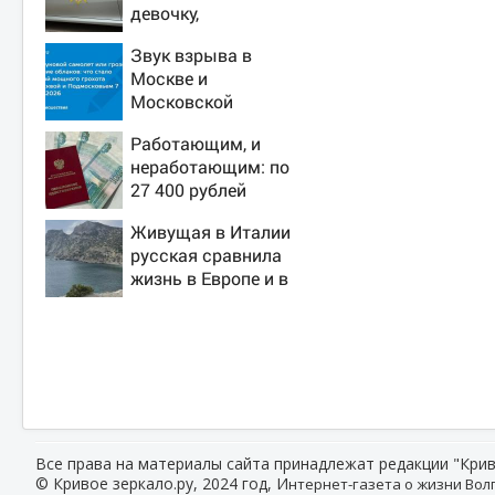
девочку,
ворвавшись в
Звук взрыва в
квартиру
Москве и
Московской
области 7 августа
Работающим, и
2026 года: Причины,
неработающим: по
источник, откуда
27 400 рублей
был громкий хлопок
вручат пенсионерам
Живущая в Италии
в сентябре -
русская сравнила
PrimaMedia.ru
жизнь в Европе и в
Крыму
Все права на материалы сайта принадлежат редакции "Крив
© Кривое зеркало.ру, 2024 год, И
нтернет-газета о жизни Волг