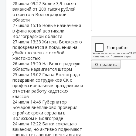
28 июля
09:27
Более 3,9 тысяч
вакансий от 200 тысяч рублей
открыто в Волгоградской
области
27 июля
15:16
Новые назначения
в финансовой вертикали
Волгоградской области
27 июля
13:33
Житель Волжского
подозревается в покушении на
убийство жены с особой
жестокостью
26 июля
15:20
На Волгоградскую
Отправить
область надвигается шторм
25 июля
13:02
Глава Волгограда
поздравил сотрудников СК с
профессиональным праздником и
отметил работу кадетских
классов
24 июля
14:46
Губернатор
Бочаров внепланово проверил
стройки: сроки сорваны в
Волжском и Волгограде
24 июля
12:22
Банки сокращают
вакансии, но активно поднимают
зарплаты: главные тренды рынка