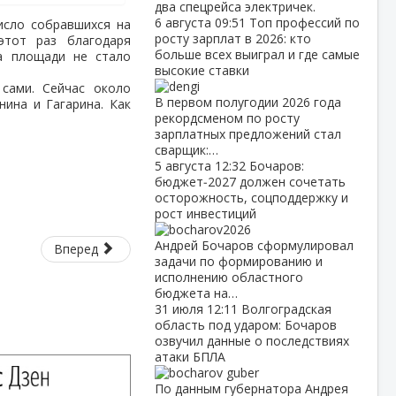
два спецрейса электричек.
6 августа
09:51
Топ профессий по
исло собравшихся на
росту зарплат в 2026: кто
этот раз благодаря
больше всех выиграл и где самые
а площади не стало
высокие ставки
 сами. Сейчас около
В первом полугодии 2026 года
ина и Гагарина. Как
рекордсменом по росту
зарплатных предложений стал
сварщик:…
5 августа
12:32
Бочаров:
бюджет‑2027 должен сочетать
осторожность, соцподдержку и
рост инвестиций
Андрей Бочаров сформулировал
Вперед
задачи по формированию и
исполнению областного
бюджета на…
31 июля
12:11
Волгоградская
область под ударом: Бочаров
озвучил данные о последствиях
атаки БПЛА
По данным губернатора Андрея