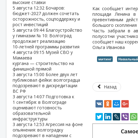
высокие ставки
5 августа
12:32
Бочаров:
Как сообщает интер
бюджет‑2027 должен сочетать
площади Ленина в 
осторожность, соцподдержку и
превентивным дейс
рост инвестиций
большого скопления 
5 августа
09:44
Благоустройство
Часть забрали в ав
у гимназии № 10: Волгоград
полусотни участник
продолжает реализацию
сообщает наш коррес
10‑летней программы развития
Ольга Иванова
4 августа
09:15
Музей СВО у
Мамаева
митинг
Навальны
кургана — строительство на
финишной прямой
3 августа
15:00
Более двух лет
публиковал фейки: волгоградца
подозревают в дискредитации
Назад
ВС РФ
3 августа
14:07
Подготовка к
1 сентября: в Волгограде
оценивают готовность
образовательной
инфраструктуры
3 августа
12:53
Агрессия на фоне
опьянения: волгоградку
Самое
подозревают в нападении с