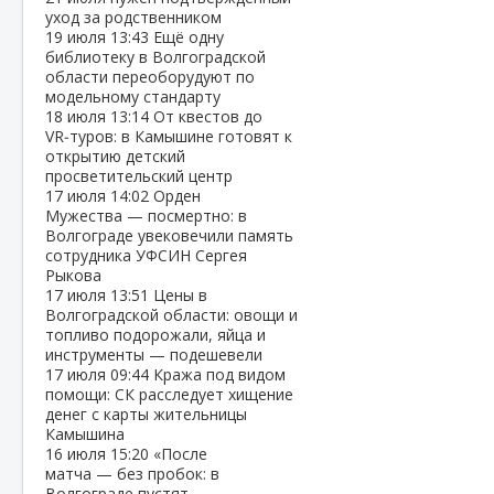
уход за родственником
19 июля
13:43
Ещё одну
библиотеку в Волгоградской
области переоборудуют по
модельному стандарту
18 июля
13:14
От квестов до
VR‑туров: в Камышине готовят к
открытию детский
просветительский центр
17 июля
14:02
Орден
Мужества — посмертно: в
Волгограде увековечили память
сотрудника УФСИН Сергея
Рыкова
17 июля
13:51
Цены в
Волгоградской области: овощи и
топливо подорожали, яйца и
инструменты — подешевели
17 июля
09:44
Кража под видом
помощи: СК расследует хищение
денег с карты жительницы
Камышина
16 июля
15:20
«После
матча — без пробок: в
Волгограде пустят