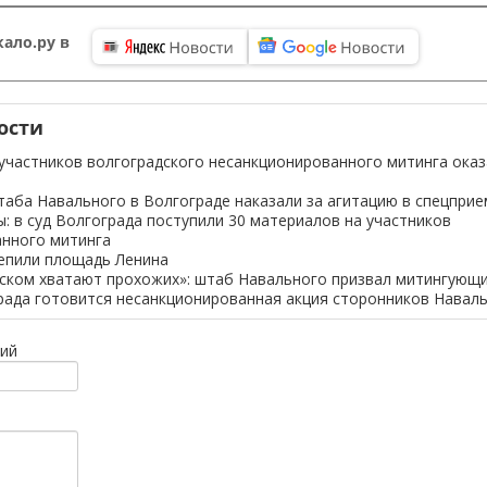
ало.ру в
ости
участников волгоградского несанкционированного митинга оказ
аба Навального в Волгограде наказали за агитацию в спецприе
: в суд Волгограда поступили 30 материалов на участников
нного митинга
епили площадь Ленина
ском хватают прохожих»: штаб Навального призвал митингующи
рада готовится несанкционированная акция сторонников Навал
ий