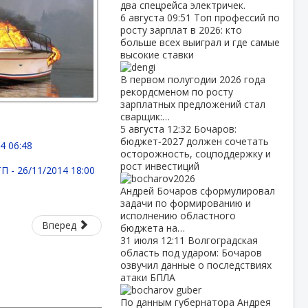
два спецрейса электричек.
6 августа
09:51
Топ профессий по
росту зарплат в 2026: кто
больше всех выиграл и где самые
высокие ставки
В первом полугодии 2026 года
рекордсменом по росту
зарплатных предложений стал
сварщик:…
5 августа
12:32
Бочаров:
бюджет‑2027 должен сочетать
4 06:48
осторожность, соцподдержку и
рост инвестиций
ТП -
26/11/2014 18:00
Андрей Бочаров сформулировал
задачи по формированию и
исполнению областного
Вперед
бюджета на…
31 июля
12:11
Волгоградская
область под ударом: Бочаров
озвучил данные о последствиях
атаки БПЛА
По данным губернатора Андрея