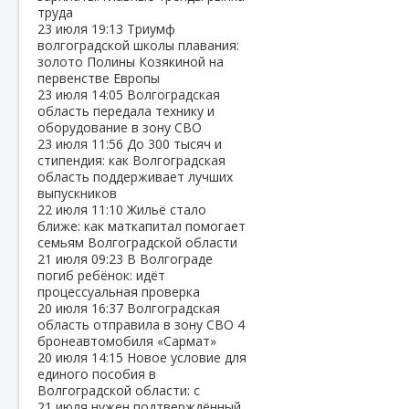
труда
23 июля
19:13
Триумф
волгоградской школы плавания:
золото Полины Козякиной на
первенстве Европы
23 июля
14:05
Волгоградская
область передала технику и
оборудование в зону СВО
23 июля
11:56
До 300 тысяч и
стипендия: как Волгоградская
область поддерживает лучших
выпускников
22 июля
11:10
Жильё стало
ближе: как маткапитал помогает
семьям Волгоградской области
21 июля
09:23
В Волгограде
погиб ребёнок: идёт
процессуальная проверка
20 июля
16:37
Волгоградская
область отправила в зону СВО 4
бронеавтомобиля «Сармат»
20 июля
14:15
Новое условие для
единого пособия в
Волгоградской области: с
21 июля нужен подтверждённый