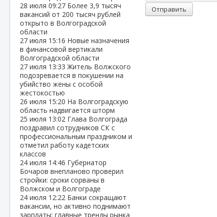
28 июля
09:27
Более 3,9 тысяч
Отправить
вакансий от 200 тысяч рублей
открыто в Волгоградской
области
27 июля
15:16
Новые назначения
в финансовой вертикали
Волгоградской области
27 июля
13:33
Житель Волжского
подозревается в покушении на
убийство жены с особой
жестокостью
26 июля
15:20
На Волгоградскую
область надвигается шторм
25 июля
13:02
Глава Волгограда
поздравил сотрудников СК с
профессиональным праздником и
отметил работу кадетских
классов
24 июля
14:46
Губернатор
Бочаров внепланово проверил
стройки: сроки сорваны в
Волжском и Волгограде
24 июля
12:22
Банки сокращают
вакансии, но активно поднимают
зарплаты: главные тренды рынка