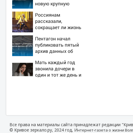
новую крупную
войну в Европе
Россиянам
неизбежной
рассказали,
сокращает ли жизнь
ночная работа
Пентагон начал
публиковать пятый
архив данных об
НЛО
Мать каждый год
звонила дочери в
один и тот же день и
молчала — причина
раскрылась
слишком поздно:
история одной
семьи
Все права на материалы сайта принадлежат редакции "Крив
© Кривое зеркало.ру, 2024 год, И
нтернет-газета о жизни Волг