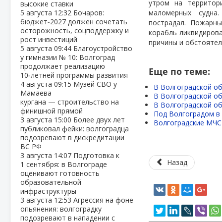
утром на территор
высокие ставки
5 августа
12:32
Бочаров:
маломерных судна
бюджет‑2027 должен сочетать
пострадал. Пожарн
осторожность, соцподдержку и
корабль ликвидирова
рост инвестиций
причины и обстояте
5 августа
09:44
Благоустройство
у гимназии № 10: Волгоград
продолжает реализацию
Еще по теме:
10‑летней программы развития
4 августа
09:15
Музей СВО у
В Волгоградской об
Мамаева
В Волгоградской об
кургана — строительство на
В Волгоградской об
финишной прямой
Под Волгоградом в
3 августа
15:00
Более двух лет
Волгоградские МЧС-
публиковал фейки: волгоградца
подозревают в дискредитации
ВС РФ
3 августа
14:07
Подготовка к
Назад
1 сентября: в Волгограде
оценивают готовность
образовательной
инфраструктуры
3 августа
12:53
Агрессия на фоне
опьянения: волгоградку
подозревают в нападении с