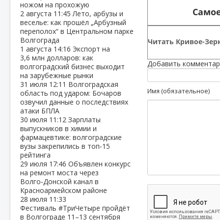
ножом на прохожую
Самое
2 августа
11:45
Лето, арбузы и
веселье: как прошёл „Арбузный
переполох“ в Центральном парке
Волгограда
Читать Кривое-Зерк
1 августа
14:16
Экспорт на
3,6 млн долларов: как
Добавить комментар
волгоградский бизнес выходит
на зарубежные рынки
31 июля
12:11
Волгоградская
Имя (обязательное)
область под ударом: Бочаров
озвучил данные о последствиях
атаки БПЛА
30 июля
11:12
Зарплаты
выпускников в химии и
фармацевтике: волгоградские
вузы закрепились в топ‑15
рейтинга
29 июля
17:46
Объявлен конкурс
на ремонт моста через
Волго‑Донской канал в
Красноармейском районе
28 июля
11:33
Фестиваль #ТриЧетыре пройдёт
в Волгограде 11–13 сентября