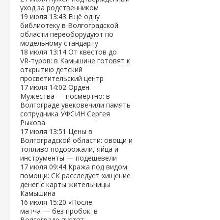
уход за родственником
19 июля
13:43
Ещё одну
библиотеку в Волгоградской
области переоборудуют по
модельному стандарту
18 июля
13:14
От квестов до
VR‑туров: в Камышине готовят к
открытию детский
просветительский центр
17 июля
14:02
Орден
Мужества — посмертно: в
Волгограде увековечили память
сотрудника УФСИН Сергея
Рыкова
17 июля
13:51
Цены в
Волгоградской области: овощи и
топливо подорожали, яйца и
инструменты — подешевели
17 июля
09:44
Кража под видом
помощи: СК расследует хищение
денег с карты жительницы
Камышина
16 июля
15:20
«После
матча — без пробок: в
Волгограде пустят