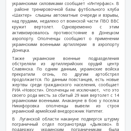
украинскими силовиками сообщает «Интерфакс». В
районе тренировочной базы футбольного клуба
«Шахтер»
слышны автоматные очереди и взрывы,
над прудами, недалеко от воинской части ПВО ВВС
кружит вертолет. Одновременно с этим
активизировалось противостояние в Донецком
аэропорту. Ополченцы сообщают о применении
украинскими военными артиллерии
в аэропорту
Донецка.
Также украинские военные подразделения
обстреляли из артиллерийских орудий центр
Славянска. По одним данным, украинские войска
прекратили огонь, по другим артобстрел
продолжается. По данным повстанцев, есть новые
жертвы среди гражданского населения, сообщает
РИА «Новости». Ополченцы не исключают, что это
своего рода месть за сбитый 29 мая вертолет с 14
украинскими военными. Анакануне в бою у поселка
Никифоровка ополченцы вывели из строя
украинский армейский внедорожник Hammer.
В Луганской области накануне подвергся штурму
пограничный отдел погранотряда «Дьяково». В
поддержку украинским пограничникам была