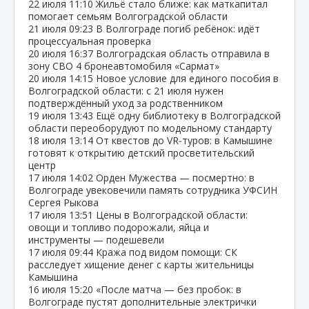
22 июля
11:10
Жильё стало ближе: как маткапитал
помогает семьям Волгоградской области
21 июля
09:23
В Волгограде погиб ребёнок: идёт
процессуальная проверка
20 июля
16:37
Волгоградская область отправила в
зону СВО 4 бронеавтомобиля «Сармат»
20 июля
14:15
Новое условие для единого пособия в
Волгоградской области: с 21 июля нужен
подтверждённый уход за родственником
19 июля
13:43
Ещё одну библиотеку в Волгоградской
области переоборудуют по модельному стандарту
18 июля
13:14
От квестов до VR‑туров: в Камышине
готовят к открытию детский просветительский
центр
17 июля
14:02
Орден Мужества — посмертно: в
Волгограде увековечили память сотрудника УФСИН
Сергея Рыкова
17 июля
13:51
Цены в Волгоградской области:
овощи и топливо подорожали, яйца и
инструменты — подешевели
17 июля
09:44
Кража под видом помощи: СК
расследует хищение денег с карты жительницы
Камышина
16 июля
15:20
«После матча — без пробок: в
Волгограде пустят дополнительные электрички