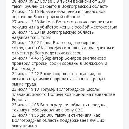
28 июля
09:27
Более 3,9 тысяч вакансий от 200
тысяч рублей открыто в Волгоградской области
27 июля
15:16
Новые назначения в финансовой
вертикали Волгоградской области
27 июля
13:33
Житель Волжского подозревается в
покушении на убийство жены с особой жестокостью
26 июля
15:20
На Волгоградскую область
надвигается шторм
25 июля
13:02
Глава Волгограда поздравил
сотрудников СК с профессиональным праздником и
отметил работу кадетских классов
24 июля
14:46
Губернатор Бочаров внепланово
проверил стройки: сроки сорваны в Волжском и
Волгограде
24 июля
12:22
Банки сокращают вакансии, но
активно поднимают зарплаты: главные тренды
рынка труда
23 июля
19:13
Триумф волгоградской школы
плавания: золото Полины Козякиной на первенстве
Европы
23 июля
14:05
Волгоградская область передала
технику и оборудование в зону СВО
23 июля
11:56
До 300 тысяч и стипендия: как
Волгоградская область поддерживает лучших
выпускников