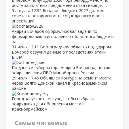
В первом полугодии 2026 года рекордсменом по
росту зарплатных предложений стал сварщик:…
5 августа
12:32
Бочаров: бюджет‑2027 должен
сочетать осторожность, соцподдержку и рост
инвестиций
Андрей Бочаров сформулировал задачи по
формированию и исполнению областного бюджета
на…
31 июля
12:11
Волгоградская область под ударом:
Бочаров озвучил данные о последствиях атаки
БПЛА
По данным губернатора Андрея Бочарова, ночью
подразделения ПВО Минобороны России…
29 июля
17:46
Объявлен конкурс на ремонт моста
через Волго‑Донской канал в Красноармейском
районе
Город запускает конкурс, чтобы выбрать
подрядчика для обновления моста в
Красноармейском…
Самые читаемые