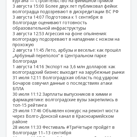
кургана — строительство на финишной прямой
3 августа
15:00
Более двух лет публиковал фейки:
волгоградца подозревают в дискредитации ВС РФ
3 августа
14:07
Подготовка к 1 сентября: в
Волгограде оценивают готовность
образовательной инфраструктуры
3 августа
12:53
Агрессия на фоне опьянения:
волгоградку подозревают в нападении с ножом на
прохожую
2 августа
11:45
Лето, арбузы и веселье: как прошёл
„Арбузный переполох“ в Центральном парке
Волгограда
1 августа
14:16
Экспорт на 3,6 млн долларов: как
волгоградский бизнес выходит на зарубежные рынки
31 июля
12:11
Волгоградская область под ударом:
Бочаров озвучил данные о последствиях атаки
БПЛА
30 июля
11:12
Зарплаты выпускников в химии и
фармацевтике: волгоградские вузы закрепились в
топ‑15 рейтинга
29 июля
17:46
Объявлен конкурс на ремонт моста
через Волго‑Донской канал в Красноармейском
районе
28 июля
11:33
Фестиваль #ТриЧетыре пройдёт в
Волгограде 11–13 сентября