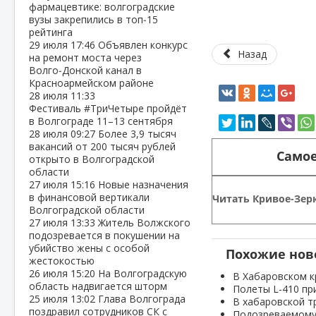
фармацевтике: волгоградские
вузы закрепились в топ‑15
рейтинга
29 июля
17:46
Объявлен конкурс
Назад
на ремонт моста через
Волго‑Донской канал в
Красноармейском районе
28 июля
11:33
Фестиваль #ТриЧетыре пройдёт
в Волгограде 11–13 сентября
28 июля
09:27
Более 3,9 тысяч
вакансий от 200 тысяч рублей
Самое
открыто в Волгоградской
области
27 июля
15:16
Новые назначения
в финансовой вертикали
Читать Кривое-Зерк
Волгоградской области
27 июля
13:33
Житель Волжского
подозревается в покушении на
убийство жены с особой
Похожие нов
жестокостью
26 июля
15:20
На Волгоградскую
В Хабаровском к
область надвигается шторм
Полеты L-410 пр
25 июля
13:02
Глава Волгограда
В хабаровской т
поздравил сотрудников СК с
Подозреваемому 