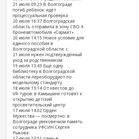
21 июля
09:23
В Волгограде
погиб ребёнок: идёт
процессуальная проверка
20 июля
16:37
Волгоградская
область отправила в зону СВО 4
бронеавтомобиля «Сармат»
20 июля
14:15
Новое условие для
единого пособия в
Волгоградской области: с
21 июля нужен подтверждённый
уход за родственником
19 июля
13:43
Ещё одну
библиотеку в Волгоградской
области переоборудуют по
модельному стандарту
18 июля
13:14
От квестов до
VR‑туров: в Камышине готовят к
открытию детский
просветительский центр
17 июля
14:02
Орден
Мужества — посмертно: в
Волгограде увековечили память
сотрудника УФСИН Сергея
Рыкова
17 июля
13:51
Цены в