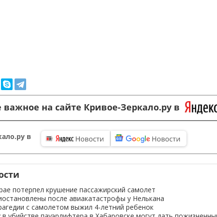
 важное на сайте Кривое-Зеркало.ру в
ало.ру в
ости
рае потерпел крушение пассажирский самолет
иостановлены после авиакатастрофы у Нелькана
рагедии с самолетом выжил 4-летний ребенок
в убийстве пауэрлифтера в Хабаровске могут дать пожизненны