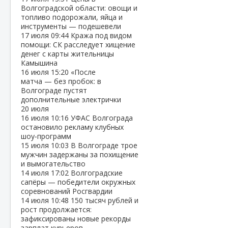
Волгоградской области: овощи и
топливо подорожали, яйца и
инструменты — подешевели
17 июля
09:44
Кража под видом
помощи: СК расследует хищение
денег с карты жительницы
Камышина
16 июля
15:20
«После
матча — без пробок: в
Волгограде пустят
дополнительные электрички
20 июля
16 июля
10:16
УФАС Волгограда
остановило рекламу клубных
шоу‑программ
15 июля
10:03
В Волгограде трое
мужчин задержаны за похищение
и вымогательство
14 июля
17:02
Волгоградские
сапёры — победители окружных
соревнований Росгвардии
14 июля
10:48
150 тысяч рублей и
рост продолжается:
зафиксированы новые рекорды
зарплат курьеров