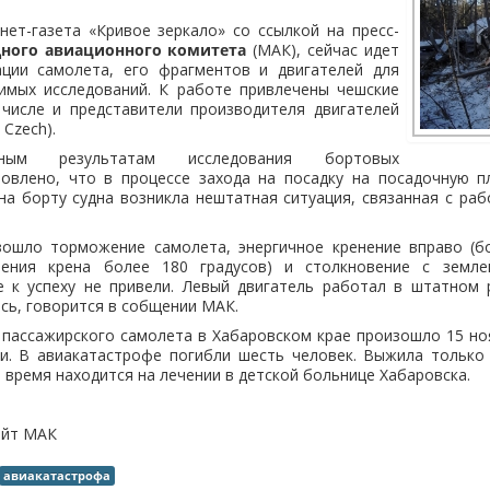
ет-газета «Кривое зеркало» со ссылкой на пресс-
ного авиационного комитета
(МАК), сейчас идет
ации самолета, его фрагментов и двигателей для
имых исследований. К работе привлечены чешские
 числе и представители производителя двигателей
 Czech).
ьным результатам исследования бортовых
новлено, что в процессе захода на посадку на посадочную п
на борту судна возникла нештатная ситуация, связанная с ра
ошло торможение самолета, энергичное кренение вправо (
чения крена более 180 градусов) и столкновение с земле
е к успеху не привели. Левый двигатель работал в штатном 
сь, говорится в собщении МАК.
пассажирского самолета в Хабаровском крае произошло 15 но
и. В авиакатастрофе погибли шесть человек. Выжила только 
 время находится на лечении в детской больнице Хабаровска.
айт МАК
авиакатастрофа