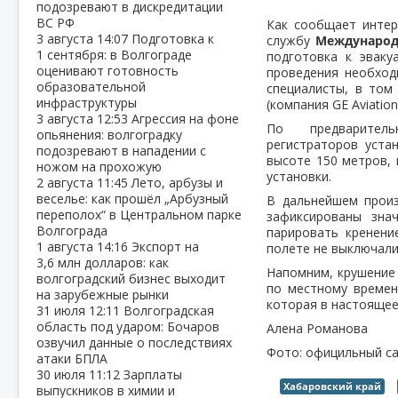
подозревают в дискредитации
ВС РФ
Как сообщает интерн
3 августа
14:07
Подготовка к
службу
Международ
1 сентября: в Волгограде
подготовка к эваку
оценивают готовность
проведения необход
образовательной
специалисты, в том
инфраструктуры
(компания GE Aviation
3 августа
12:53
Агрессия на фоне
По предварител
опьянения: волгоградку
регистраторов уста
подозревают в нападении с
высоте 150 метров, 
ножом на прохожую
установки.
2 августа
11:45
Лето, арбузы и
веселье: как прошёл „Арбузный
В дальнейшем произ
переполох“ в Центральном парке
зафиксированы зна
Волгограда
парировать кренени
1 августа
14:16
Экспорт на
полете не выключали
3,6 млн долларов: как
Напомним, крушение 
волгоградский бизнес выходит
по местному времен
на зарубежные рынки
которая в настоящее
31 июля
12:11
Волгоградская
область под ударом: Бочаров
Алена Романова
озвучил данные о последствиях
Фото: официльный с
атаки БПЛА
30 июля
11:12
Зарплаты
Хабаровский край
выпускников в химии и