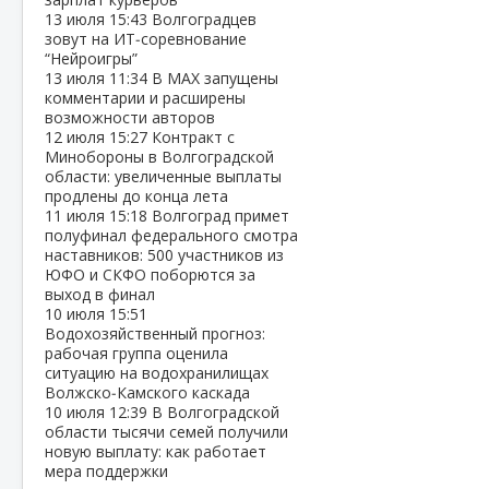
13 июля
15:43
Волгоградцев
зовут на ИТ‑соревнование
“Нейроигры”
13 июля
11:34
В МАХ запущены
комментарии и расширены
возможности авторов
12 июля
15:27
Контракт с
Минобороны в Волгоградской
области: увеличенные выплаты
продлены до конца лета
11 июля
15:18
Волгоград примет
полуфинал федерального смотра
наставников: 500 участников из
ЮФО и СКФО поборются за
выход в финал
10 июля
15:51
Водохозяйственный прогноз:
рабочая группа оценила
ситуацию на водохранилищах
Волжско‑Камского каскада
10 июля
12:39
В Волгоградской
области тысячи семей получили
новую выплату: как работает
мера поддержки