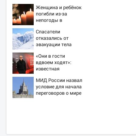
Женщина и ребёнок
погибли из-за
непогоды в
Смоленске
Спасатели
отказались от
эвакуации тела
Натальи
«Они в гости
Наговицыной с
вдвоем ходят»:
семитысячника
известная
журналистка
МИД России назвал
подтвердила роман
условие для начала
Бондарчука и
переговоров о мире
Исаковой
с Украиной