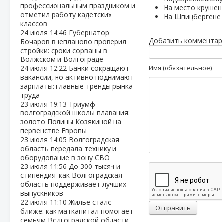
профессиональным праздником и
На место крушен
отметил работу кадетских
На Шпицбергене
классов
24 июля
14:46
Губернатор
Добавить комментар
Бочаров внепланово проверил
стройки: сроки сорваны в
Волжском и Волгограде
24 июля
12:22
Банки сокращают
Имя (обязательное)
вакансии, но активно поднимают
зарплаты: главные тренды рынка
труда
23 июля
19:13
Триумф
волгоградской школы плавания:
золото Полины Козякиной на
первенстве Европы
23 июля
14:05
Волгоградская
область передала технику и
оборудование в зону СВО
23 июля
11:56
До 300 тысяч и
стипендия: как Волгоградская
область поддерживает лучших
выпускников
22 июля
11:10
Жильё стало
Отправить
ближе: как маткапитал помогает
семьям Волгоградской области