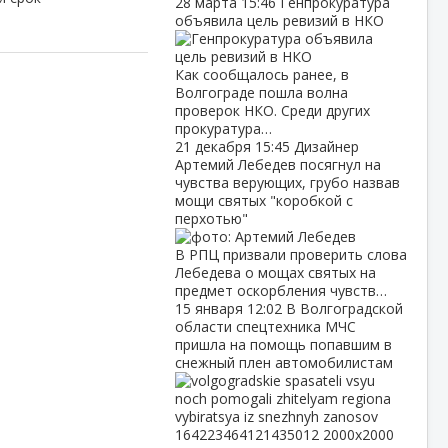
28 марта
15:46
Генпрокуратура
объявила цель ревизий в НКО
Как сообщалось ранее, в
Волгограде пошла волна
проверок НКО. Среди других
прокуратура…
21 декабря
15:45
Дизайнер
Артемий Лебедев посягнул на
чувства верующих, грубо назвав
мощи святых "коробкой с
перхотью"
В РПЦ призвали проверить слова
Лебедева о мощах святых на
предмет оскорбления чувств…
15 января
12:02
В Волгоградской
области спецтехника МЧС
пришла на помощь попавшим в
снежный плен автомобилистам