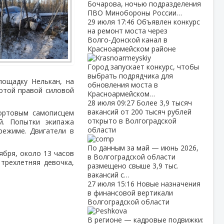
Бочарова, ночью подразделения
ПВО Минобороны России…
29 июля
17:46
Объявлен конкурс
на ремонт моста через
Волго‑Донской канал в
Красноармейском районе
Город запускает конкурс, чтобы
выбрать подрядчика для
лощадку Нелькан, на
обновления моста в
ботой правой силовой
Красноармейском…
28 июля
09:27
Более 3,9 тысяч
вакансий от 200 тысяч рублей
бортовым самописцем
открыто в Волгоградской
й. Попытки экипажа
области
режиме. Двигатели в
По данным за май — июнь 2026,
ября, около 13 часов
в Волгоградской области
трехлетняя девочка,
размещено свыше 3,9 тыс.
вакансий с…
27 июля
15:16
Новые назначения
в финансовой вертикали
Волгоградской области
В регионе — кадровые подвижки: