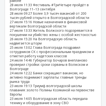
районе
28 июля
11:33
Фестиваль #ТриЧетыре пройдёт в
Волгограде 11–13 сентября
28 июля
09:27
Более 3,9 тысяч вакансий от 200
тысяч рублей открыто в Волгоградской области
27 июля
15:16
Новые назначения в финансовой
вертикали Волгоградской области
27 июля
13:33
Житель Волжского подозревается в
покушении на убийство жены с особой жестокостью
26 июля
15:20
На Волгоградскую область
надвигается шторм
25 июля
13:02
Глава Волгограда поздравил
сотрудников СК с профессиональным праздником и
отметил работу кадетских классов
24 июля
14:46
Губернатор Бочаров внепланово
проверил стройки: сроки сорваны в Волжском и
Волгограде
24 июля
12:22
Банки сокращают вакансии, но
активно поднимают зарплаты: главные тренды
рынка труда
23 июля
19:13
Триумф волгоградской школы
плавания: золото Полины Козякиной на первенстве
Европы
23 июля
14:05
Волгоградская область передала
технику и оборудование в зону СВО