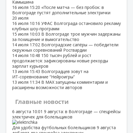
Камышина
16 июля
15:20
«После матча — без пробок: в
Волгограде пустят дополнительные электрички
20 июля
16 июля
10:16
УФАС Волгограда остановило рекламу
клубных шоу‑программ
15 июля
10:03
В Волгограде трое мужчин задержаны
за похищение и вымогательство
14 июля
17:02
Волгоградские сапёры — победители
окружных соревнований Росгвардии
14 июля
10:48
150 тысяч рублей и рост
продолжается: зафиксированы новые рекорды
зарплат курьеров
13 июля
15:43
Волгоградцев зовут на
ИТ‑соревнование “Нейроигры”
13 июля
11:34
В МАХ запущены комментарии и
расширены возможности авторов
Главные новости
6 августа
10:01
9 августа: в Волгограде — спецрейсы
электричек для болельщиков
Для удобства футбольных болельщиков 9 августа
добавят два спецрейса электричек.