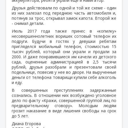
аккумулятора, ребята украли еще и навигатор.
Друзья действовали по одной и той же схеме - один
из них залезал под переднюю часть автомобиля и,
потянув за трос, открывал замок капота. Второй же
- снимал детали.
Июль 2017 года также принес в «копилку»
несовершеннолетних воришек сотовый телефон их
подруги. Будучи в гостях у девушки ребятам
пригляделся мобильный телефон, стоимостью 15
тысяч рублей, который они украли и продали за
2000. И даже понравившиеся им качели из детского
сада, оцененные администрацией в 2,5 тысячи
рублей, друзья разобрали и презентовали своей
подельнице, повесив у нее во дворе. На вырученные
деньги от телефона товарищи купили себе алкоголь
и еду.
В совершенных преступлениях задержанные
сознались. В отношении них возбуждено уголовное
дело по факту «Кражи, совершенной группой лиц по
предварительному сговору». Молодым людям
грозит наказание в виде лишения свободы на срок
до 5 лет.
Диана Егорова