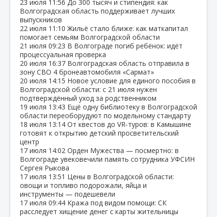
23 июля
11:56
До 300 тысяч и стипендия: как
Волгоградская область поддерживает лучших
выпускников
22 июля
11:10
Жильё стало ближе: как маткапитал
помогает семьям Волгоградской области
21 июля
09:23
В Волгограде погиб ребёнок: идёт
процессуальная проверка
20 июля
16:37
Волгоградская область отправила в
зону СВО 4 бронеавтомобиля «Сармат»
20 июля
14:15
Новое условие для единого пособия в
Волгоградской области: с 21 июля нужен
подтверждённый уход за родственником
19 июля
13:43
Ещё одну библиотеку в Волгоградской
области переоборудуют по модельному стандарту
18 июля
13:14
От квестов до VR‑туров: в Камышине
готовят к открытию детский просветительский
центр
17 июля
14:02
Орден Мужества — посмертно: в
Волгограде увековечили память сотрудника УФСИН
Сергея Рыкова
17 июля
13:51
Цены в Волгоградской области:
овощи и топливо подорожали, яйца и
инструменты — подешевели
17 июля
09:44
Кража под видом помощи: СК
расследует хищение денег с карты жительницы