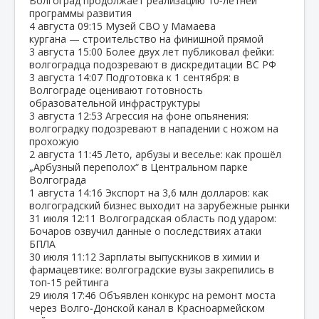
Волгоград продолжает реализацию 10‑летней
программы развития
4 августа
09:15
Музей СВО у Мамаева
кургана — строительство на финишной прямой
3 августа
15:00
Более двух лет публиковал фейки:
волгоградца подозревают в дискредитации ВС РФ
3 августа
14:07
Подготовка к 1 сентября: в
Волгограде оценивают готовность
образовательной инфраструктуры
3 августа
12:53
Агрессия на фоне опьянения:
волгоградку подозревают в нападении с ножом на
прохожую
2 августа
11:45
Лето, арбузы и веселье: как прошёл
„Арбузный переполох“ в Центральном парке
Волгограда
1 августа
14:16
Экспорт на 3,6 млн долларов: как
волгоградский бизнес выходит на зарубежные рынки
31 июля
12:11
Волгоградская область под ударом:
Бочаров озвучил данные о последствиях атаки
БПЛА
30 июля
11:12
Зарплаты выпускников в химии и
фармацевтике: волгоградские вузы закрепились в
топ‑15 рейтинга
29 июля
17:46
Объявлен конкурс на ремонт моста
через Волго‑Донской канал в Красноармейском