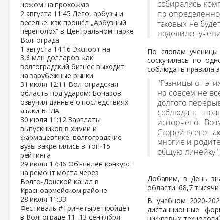
собирались комп
ножом на прохожую
по определенном
2 августа
11:45
Лето, арбузы и
веселье: как прошёл „Арбузный
таковых не будет
переполох“ в Центральном парке
поделился учени
Волгограда
1 августа
14:16
Экспорт на
По словам ученицы 
3,6 млн долларов: как
соскучилась по одн
волгоградский бизнес выходит
соблюдать правила э
на зарубежные рынки
"Разницы от эти
31 июля
12:11
Волгоградская
но совсем не вс
область под ударом: Бочаров
озвучил данные о последствиях
долгого перерыв
атаки БПЛА
соблюдать пра
30 июля
11:12
Зарплаты
испорчено. Воз
выпускников в химии и
Скорей всего так
фармацевтике: волгоградские
многие и родите
вузы закрепились в топ‑15
общую линейку",
рейтинга
29 июля
17:46
Объявлен конкурс
на ремонт моста через
Добавим, в День зн
Волго‑Донской канал в
области. 68,7 тысячи
Красноармейском районе
28 июля
11:33
В учебном 2020-202
Фестиваль #ТриЧетыре пройдёт
дистанционные фор
в Волгограде 11–13 сентября
цифровых технологий