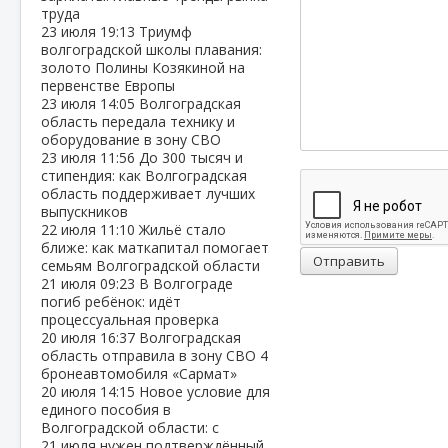
труда
23 июля
19:13
Триумф
волгоградской школы плавания:
золото Полины Козякиной на
первенстве Европы
23 июля
14:05
Волгоградская
область передала технику и
оборудование в зону СВО
23 июля
11:56
До 300 тысяч и
стипендия: как Волгоградская
область поддерживает лучших
выпускников
22 июля
11:10
Жильё стало
ближе: как маткапитал помогает
Отправить
семьям Волгоградской области
21 июля
09:23
В Волгограде
погиб ребёнок: идёт
процессуальная проверка
20 июля
16:37
Волгоградская
область отправила в зону СВО 4
бронеавтомобиля «Сармат»
20 июля
14:15
Новое условие для
единого пособия в
Волгоградской области: с
21 июля нужен подтверждённый