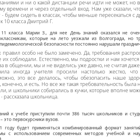
аниями и ни о какой дистанции речи идти не может, но в
у времени и через отдельный вход. Нам уже сказали, что
 - будем сидеть в классах, чтобы меньше пересекаться с д
к 10 класса Дмитрий Г.
11 класса Марии З., для нее День знаний оказался не оче
оклассникам, которые на лето уезжали из Волгограда, но т
пидемиологической безопасности постоянно нарушали празднич
х правил особо не было замечено. Да, требования распрос
е их соблюдали. Естественно, мы подростки и нам хочется
а в общении, мы и не виделись уже давно, не считая даже
вила иногда учителя просили настолько жестко, что
можно, это все делалось, чтобы обезопасить наше здор
, конечно, и есть. Но все же такая требовательность была н
ли, и школьники собирались в кучки, которые вполне можн
 - рассказала школьница.
аний к учебе приступили почти 386 тысяч школьников и студ
 – это первокурсники вузов.
1 году будет применяться комбинированный формат заняти
мы с использованием современных методов учебной и нау
.