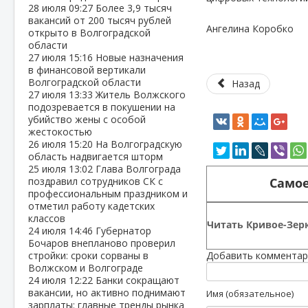
28 июля
09:27
Более 3,9 тысяч
вакансий от 200 тысяч рублей
Ангелина Коробко
открыто в Волгоградской
области
27 июля
15:16
Новые назначения
в финансовой вертикали
Волгоградской области
Назад
27 июля
13:33
Житель Волжского
подозревается в покушении на
убийство жены с особой
жестокостью
26 июля
15:20
На Волгоградскую
область надвигается шторм
25 июля
13:02
Глава Волгограда
Самое
поздравил сотрудников СК с
профессиональным праздником и
отметил работу кадетских
классов
Читать Кривое-Зерк
24 июля
14:46
Губернатор
Бочаров внепланово проверил
стройки: сроки сорваны в
Добавить комментар
Волжском и Волгограде
24 июля
12:22
Банки сокращают
вакансии, но активно поднимают
Имя (обязательное)
зарплаты: главные тренды рынка