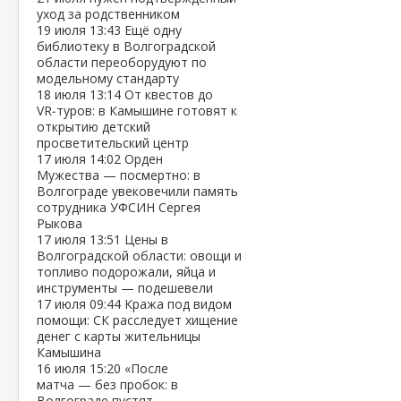
уход за родственником
19 июля
13:43
Ещё одну
библиотеку в Волгоградской
области переоборудуют по
модельному стандарту
18 июля
13:14
От квестов до
VR‑туров: в Камышине готовят к
открытию детский
просветительский центр
17 июля
14:02
Орден
Мужества — посмертно: в
Волгограде увековечили память
сотрудника УФСИН Сергея
Рыкова
17 июля
13:51
Цены в
Волгоградской области: овощи и
топливо подорожали, яйца и
инструменты — подешевели
17 июля
09:44
Кража под видом
помощи: СК расследует хищение
денег с карты жительницы
Камышина
16 июля
15:20
«После
матча — без пробок: в
Волгограде пустят