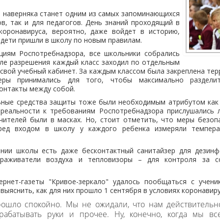
а наверняка станет одним из самых запоминающихся
ов, так и для педагогов. День знаний проходящий в
коронавируса, вероятно, даже войдет в историю,
 дети пришли в школу по новым правилам.
циям Роспотребнадзора, все школьники собрались
сле разрешения каждый класс заходил по отдельным
 свой учебный кабинет. За каждым классом была закреплена те
еры принимались для того, чтобы максимально раздели
онтакты между собой.
ьные средства защиты тоже были необходимым атрибутом как 
в реальности к требованиям Роспотребнадзора прислушались 
учителей были в масках. Но, стоит отметить, что меры безоп
еред входом в школу у каждого ребенка измеряли темпера
ании школы есть даже бесконтактный санитайзер для дезинфе
араживатели воздуха и тепловизоры – для контроля за с
ернет-газеты "Кривое-зеркало" удалось пообщаться с учен
выяснить, как для них прошло 1 сентября в условиях коронавиру
рошло спокойно. Мы не ожидали, что нам действительн
брабатывать руки и прочее. Ну, конечно, когда мы вс