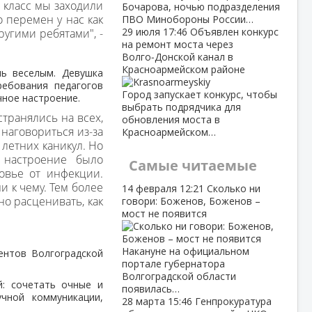
 класс мы заходили
Бочарова, ночью подразделения
 перемен у нас как
ПВО Минобороны России…
29 июля
17:46
Объявлен конкурс
ругими ребятами", -
на ремонт моста через
Волго‑Донской канал в
Красноармейском районе
нь веселым. Девушка
ребования педагогов
Город запускает конкурс, чтобы
ное настроение.
выбрать подрядчика для
транялись на всех,
обновления моста в
 наговориться из-за
Красноармейском…
 летних каникул. Но
 настроение было
Самые читаемые
овье от инфекции.
и к чему. Тем более
14 февраля
12:21
Сколько ни
о расценивать, как
говори: Боженов, Боженов –
мост не появится
Накануне на официальном
ентов Волгоградской
портале губернатора
Волгоградской области
й: сочетать очные и
появилась…
чной коммуникации,
28 марта
15:46
Генпрокуратура