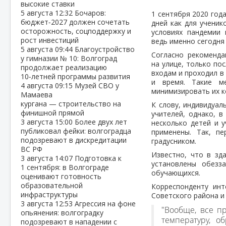
высокие ставки
5 августа
12:32
Бочаров:
1 сентября 2020 год
бюджет‑2027 должен сочетать
дней как для ученик
осторожность, соцподдержку и
условиях пандемии 
рост инвестиций
ведь именно сегодня
5 августа
09:44
Благоустройство
Согласно рекоменда
у гимназии № 10: Волгоград
на улице, только по
продолжает реализацию
входам и проходил в
10‑летней программы развития
и время. Такие м
4 августа
09:15
Музей СВО у
минимизировать их к
Мамаева
кургана — строительство на
К слову, индивидуал
финишной прямой
учителей, однако, 
3 августа
15:00
Более двух лет
несколько детей и 
публиковал фейки: волгоградца
применены. Так, п
подозревают в дискредитации
градусником.
ВС РФ
Известно, что в зд
3 августа
14:07
Подготовка к
установлены обезз
1 сентября: в Волгограде
обучающихся.
оценивают готовность
образовательной
Корреспонденту инт
инфраструктуры
Советского района и 
3 августа
12:53
Агрессия на фоне
"Вообще, все п
опьянения: волгоградку
температуру, о
подозревают в нападении с