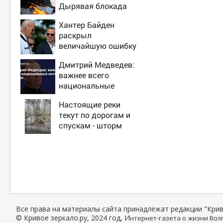
Дырявая блокада
Одессы - когда же в
Хантер Байден
командовании ВМФ
раскрыл
России за это
величайшую ошибку
полетят головы?
своего отца:
Дмитрий Медведев:
бездействие против
важнее всего
Трампа
национальные
интересы России
Настоящие реки
текут по дорогам и
спускам - шторм
«нарезал задач»
горожанам и
службам Сызрани
Все права на материалы сайта принадлежат редакции "Крив
© Кривое зеркало.ру, 2024 год, И
нтернет-газета о жизни Волг