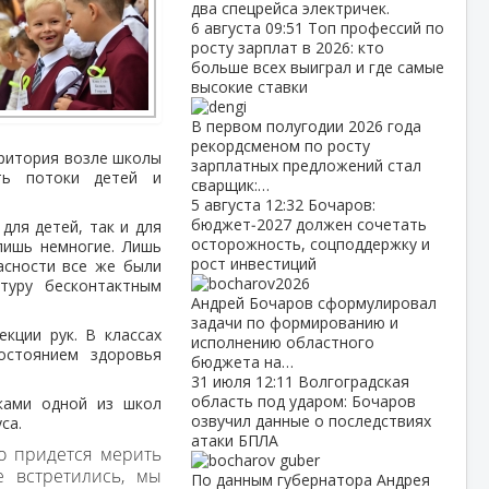
два спецрейса электричек.
6 августа
09:51
Топ профессий по
росту зарплат в 2026: кто
больше всех выиграл и где самые
высокие ставки
В первом полугодии 2026 года
рекордсменом по росту
рритория возле школы
зарплатных предложений стал
ть потоки детей и
сварщик:…
5 августа
12:32
Бочаров:
бюджет‑2027 должен сочетать
для детей, так и для
осторожность, соцподдержку и
лишь немногие. Лишь
рост инвестиций
асности все же были
туру бесконтактным
Андрей Бочаров сформулировал
задачи по формированию и
кции рук. В классах
исполнению областного
остоянием здоровья
бюджета на…
31 июля
12:11
Волгоградская
область под ударом: Бочаров
иками одной из школ
озвучил данные о последствиях
са.
атаки БПЛА
о придется мерить
е встретились, мы
По данным губернатора Андрея