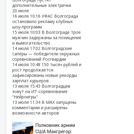
дополнительные электрички
20 июля
16 июля
10:16
УФАС Волгограда
остановило рекламу клубных
шоу‑программ
15 июля
10:03
В Волгограде трое
мужчин задержаны за похищение
и вымогательство
14 июля
17:02
Волгоградские
сапёры — победители окружных
соревнований Росгвардии
14 июля
10:48
150 тысяч рублей и
рост продолжается:
зафиксированы новые рекорды
зарплат курьеров
13 июля
15:43
Волгоградцев
зовут на ИТ‑соревнование
“Нейроигры”
13 июля
11:34
В МАХ запущены
комментарии и расширены
возможности авторов
Полковник армии
США Макгрегор: