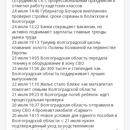
сотрудников СК с профессиональным праздником и
отметил работу кадетских классов
24 июля
14:46
Губернатор Бочаров внепланово
проверил стройки: сроки сорваны в Волжском и
Волгограде
24 июля
12:22
Банки сокращают вакансии, но
активно поднимают зарплаты: главные тренды
рынка труда
23 июля
19:13
Триумф волгоградской школы
плавания: золото Полины Козякиной на первенстве
Европы
23 июля
14:05
Волгоградская область передала
технику и оборудование в зону СВО
23 июля
11:56
До 300 тысяч и стипендия: как
Волгоградская область поддерживает лучших
выпускников
22 июля
11:10
Жильё стало ближе: как маткапитал
помогает семьям Волгоградской области
21 июля
09:23
В Волгограде погиб ребёнок: идёт
процессуальная проверка
20 июля
16:37
Волгоградская область отправила в
зону СВО 4 бронеавтомобиля «Сармат»
20 июля
14:15
Новое условие для единого пособия в
Волгоградской области: с 21 июля нужен
подтверждённый уход за родственником