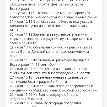
„Арбузный переполох“ в Центральном парке
Волгограда
1 августа
14:16
Экспорт на 3,6 млн долларов: как
волгоградский бизнес выходит на зарубежные рынки
31 июля
12:11
Волгоградская область под ударом:
Бочаров озвучил данные о последствиях атаки
БПЛА
30 июля
11:12
Зарплаты выпускников в химии и
фармацевтике: волгоградские вузы закрепились в
топ‑15 рейтинга
29 июля
17:46
Объявлен конкурс на ремонт моста
через Волго‑Донской канал в Красноармейском
районе
28 июля
11:33
Фестиваль #ТриЧетыре пройдёт в
Волгограде 11–13 сентября
28 июля
09:27
Более 3,9 тысяч вакансий от 200
тысяч рублей открыто в Волгоградской области
27 июля
15:16
Новые назначения в финансовой
вертикали Волгоградской области
27 июля
13:33
Житель Волжского подозревается в
покушении на убийство жены с особой жестокостью
26 июля
15:20
На Волгоградскую область
надвигается шторм
25 июля
13:02
Глава Волгограда поздравил