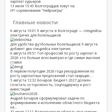
зарплат курьеров
13 июля
15:43
Волгоградцев зовут на
ИТ‑соревнование “Нейроигры”
Главные новости
6 августа
10:01
9 августа: в Волгограде — спецрейсы
электричек для болельщиков
Для удобства футбольных болельщиков 9 августа
добавят два спецрейса электричек.
6 августа
09:51
Топ профессий по росту зарплат в
2026: кто больше всех выиграл и где самые высокие
ставки
В первом полугодии 2026 года рекордсменом по
росту зарплатных предложений стал сварщик:…
5 августа
12:32
Бочаров: бюджет‑2027 должен
сочетать осторожность, соцподдержку и рост
инвестиций
Андрей Бочаров сформулировал задачи по
формированию и исполнению областного бюджета
на…
31 июля
12:11
Волгоградская область под ударом: