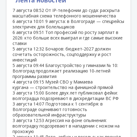
Лента новостей
7 августа
08:52
От IP‑телефонии до суда: раскрыта
масштабная схема телефонного мошенничества
6 августа
10:01
9 августа: в Волгограде — спецрейсы
электричек для болельщиков
6 августа
09:51
Топ профессий по росту зарплат в
2026: кто больше всех выиграл и где самые высокие
ставки
5 августа
12:32
Бочаров: бюджет‑2027 должен
сочетать осторожность, соцподдержку и рост
инвестиций
5 августа
09:44
Благоустройство у гимназии № 10:
Волгоград продолжает реализацию 10‑летней
программы развития
4 августа
09:15
Музей СВО у Мамаева
кургана — строительство на финишной прямой
3 августа
15:00
Более двух лет публиковал фейки:
волгоградца подозревают в дискредитации ВС РФ
3 августа
14:07
Подготовка к 1 сентября: в
Волгограде оценивают готовность
образовательной инфраструктуры
3 августа
12:53
Агрессия на фоне опьянения:
волгоградку подозревают в нападении с ножом на
прохожую
2 августа
11:45
Лето, арбузы и веселье: как прошёл