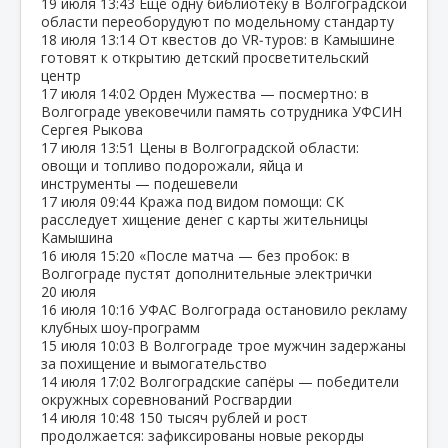
19 июля
13:43
Ещё одну библиотеку в Волгоградской
области переоборудуют по модельному стандарту
18 июля
13:14
От квестов до VR‑туров: в Камышине
готовят к открытию детский просветительский
центр
17 июля
14:02
Орден Мужества — посмертно: в
Волгограде увековечили память сотрудника УФСИН
Сергея Рыкова
17 июля
13:51
Цены в Волгоградской области:
овощи и топливо подорожали, яйца и
инструменты — подешевели
17 июля
09:44
Кража под видом помощи: СК
расследует хищение денег с карты жительницы
Камышина
16 июля
15:20
«После матча — без пробок: в
Волгограде пустят дополнительные электрички
20 июля
16 июля
10:16
УФАС Волгограда остановило рекламу
клубных шоу‑программ
15 июля
10:03
В Волгограде трое мужчин задержаны
за похищение и вымогательство
14 июля
17:02
Волгоградские сапёры — победители
окружных соревнований Росгвардии
14 июля
10:48
150 тысяч рублей и рост
продолжается: зафиксированы новые рекорды