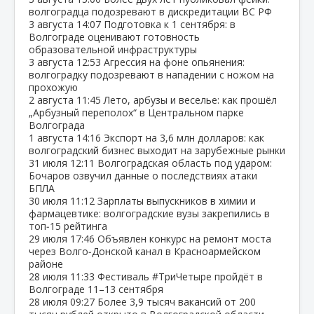
волгоградца подозревают в дискредитации ВС РФ
3 августа
14:07
Подготовка к 1 сентября: в
Волгограде оценивают готовность
образовательной инфраструктуры
3 августа
12:53
Агрессия на фоне опьянения:
волгоградку подозревают в нападении с ножом на
прохожую
2 августа
11:45
Лето, арбузы и веселье: как прошёл
„Арбузный переполох“ в Центральном парке
Волгограда
1 августа
14:16
Экспорт на 3,6 млн долларов: как
волгоградский бизнес выходит на зарубежные рынки
31 июля
12:11
Волгоградская область под ударом:
Бочаров озвучил данные о последствиях атаки
БПЛА
30 июля
11:12
Зарплаты выпускников в химии и
фармацевтике: волгоградские вузы закрепились в
топ‑15 рейтинга
29 июля
17:46
Объявлен конкурс на ремонт моста
через Волго‑Донской канал в Красноармейском
районе
28 июля
11:33
Фестиваль #ТриЧетыре пройдёт в
Волгограде 11–13 сентября
28 июля
09:27
Более 3,9 тысяч вакансий от 200