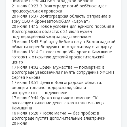
помогает семьям Волгоградской области
21 июля
09:23
В Волгограде погиб ребёнок: идёт
процессуальная проверка
20 июля
16:37
Волгоградская область отправила в
зону СВО 4 бронеавтомобиля «Сармат»
20 июля
14:15
Новое условие для единого пособия в
Волгоградской области: с 21 июля нужен
подтверждённый уход за родственником
19 июля
13:43
Ещё одну библиотеку в Волгоградской
области переоборудуют по модельному стандарту
18 июля
13:14
От квестов до VR‑туров: в Камышине
готовят к открытию детский просветительский
центр
17 июля
14:02
Орден Мужества — посмертно: в
Волгограде увековечили память сотрудника УФСИН
Сергея Рыкова
17 июля
13:51
Цены в Волгоградской области:
овощи и топливо подорожали, яйца и
инструменты — подешевели
17 июля
09:44
Кража под видом помощи: СК
расследует хищение денег с карты жительницы
Камышина
16 июля
15:20
«После матча — без пробок: в
Волгограде пустят дополнительные электрички
20 июля