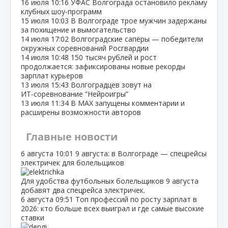
16 июля
10:16
УФАС Волгограда остановило рекламу
клубных шоу‑программ
15 июля
10:03
В Волгограде трое мужчин задержаны
за похищение и вымогательство
14 июля
17:02
Волгоградские сапёры — победители
окружных соревнований Росгвардии
14 июля
10:48
150 тысяч рублей и рост
продолжается: зафиксированы новые рекорды
зарплат курьеров
13 июля
15:43
Волгоградцев зовут на
ИТ‑соревнование “Нейроигры”
13 июля
11:34
В МАХ запущены комментарии и
расширены возможности авторов
Главные новости
6 августа
10:01
9 августа: в Волгограде — спецрейсы
электричек для болельщиков
Для удобства футбольных болельщиков 9 августа
добавят два спецрейса электричек.
6 августа
09:51
Топ профессий по росту зарплат в
2026: кто больше всех выиграл и где самые высокие
ставки