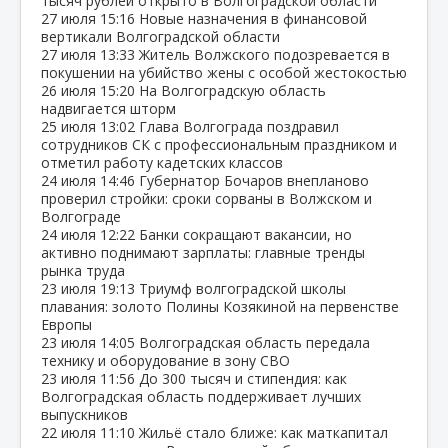
тысяч рублей открыто в Волгоградской области
27 июля
15:16
Новые назначения в финансовой
вертикали Волгоградской области
27 июля
13:33
Житель Волжского подозревается в
покушении на убийство жены с особой жестокостью
26 июля
15:20
На Волгоградскую область
надвигается шторм
25 июля
13:02
Глава Волгограда поздравил
сотрудников СК с профессиональным праздником и
отметил работу кадетских классов
24 июля
14:46
Губернатор Бочаров внепланово
проверил стройки: сроки сорваны в Волжском и
Волгограде
24 июля
12:22
Банки сокращают вакансии, но
активно поднимают зарплаты: главные тренды
рынка труда
23 июля
19:13
Триумф волгоградской школы
плавания: золото Полины Козякиной на первенстве
Европы
23 июля
14:05
Волгоградская область передала
технику и оборудование в зону СВО
23 июля
11:56
До 300 тысяч и стипендия: как
Волгоградская область поддерживает лучших
выпускников
22 июля
11:10
Жильё стало ближе: как маткапитал