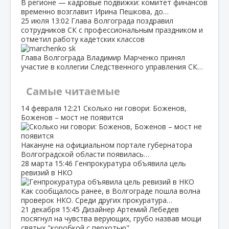
В регионе — кадровые подвижки: комитет финансов
временно возглавит Ирина Пешкова, до…
25 июля
13:02
Глава Волгограда поздравил
сотрудников СК с профессиональным праздником и
отметил работу кадетских классов
Глава Волгограда Владимир Марченко принял
участие в коллегии Следственного управления СК…
Самые читаемые
14 февраля
12:21
Сколько ни говори: Боженов,
Боженов – мост не появится
Накануне на официальном портале губернатора
Волгоградской области появилась…
28 марта
15:46
Генпрокуратура объявила цель
ревизий в НКО
Как сообщалось ранее, в Волгограде пошла волна
проверок НКО. Среди других прокуратура…
21 декабря
15:45
Дизайнер Артемий Лебедев
посягнул на чувства верующих, грубо назвав мощи
святых "коробкой с перхотью"