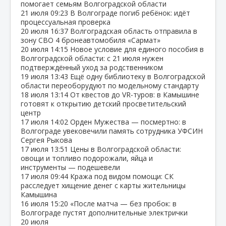
помогает семьям Волгоградской области
21 июля
09:23
В Волгограде погиб ребёнок: идёт
процессуальная проверка
20 июля
16:37
Волгоградская область отправила в
зону СВО 4 бронеавтомобиля «Сармат»
20 июля
14:15
Новое условие для единого пособия в
Волгоградской области: с 21 июля нужен
подтверждённый уход за родственником
19 июля
13:43
Ещё одну библиотеку в Волгоградской
области переоборудуют по модельному стандарту
18 июля
13:14
От квестов до VR‑туров: в Камышине
готовят к открытию детский просветительский
центр
17 июля
14:02
Орден Мужества — посмертно: в
Волгограде увековечили память сотрудника УФСИН
Сергея Рыкова
17 июля
13:51
Цены в Волгоградской области:
овощи и топливо подорожали, яйца и
инструменты — подешевели
17 июля
09:44
Кража под видом помощи: СК
расследует хищение денег с карты жительницы
Камышина
16 июля
15:20
«После матча — без пробок: в
Волгограде пустят дополнительные электрички
20 июля