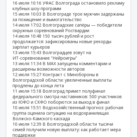
16 июля
10:16
УФАС Волгограда остановило рекламу
клубных шоу‑программ
15 июля
10:03
В Волгограде трое мужчин задержаны
за похищение и вымогательство
14 июля
17:02
Волгоградские сапёры — победители
окружных соревнований Росгвардии
14 июля
10:48
150 тысяч рублей и рост
продолжается: зафиксированы новые рекорды
зарплат курьеров
13 июля
15:43
Волгоградцев зовут на
ИТ‑соревнование “Нейроигры”
13 июля
11:34
В МАХ запущены комментарии и
расширены возможности авторов
12 июля
15:27
Контракт с Минобороны в
Волгоградской области: увеличенные выплаты
продлены до конца лета
11 июля
15:18
Волгоград примет полуфинал
федерального смотра наставников: 500 участников
из ЮФО и СКФО поборются за выход в финал
10 июля
15:51
Водохозяйственный прогноз: рабочая
группа оценила ситуацию на водохранилищах
Волжско‑Камского каскада
10 июля
12:39
В Волгоградской области тысячи
семей получили новую выплату: как работает мера
поддержки