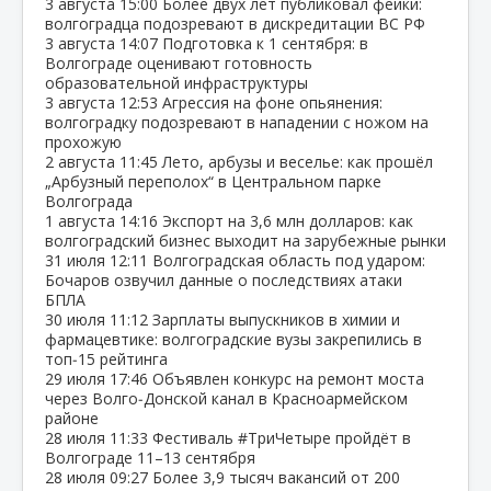
3 августа
15:00
Более двух лет публиковал фейки:
волгоградца подозревают в дискредитации ВС РФ
3 августа
14:07
Подготовка к 1 сентября: в
Волгограде оценивают готовность
образовательной инфраструктуры
3 августа
12:53
Агрессия на фоне опьянения:
волгоградку подозревают в нападении с ножом на
прохожую
2 августа
11:45
Лето, арбузы и веселье: как прошёл
„Арбузный переполох“ в Центральном парке
Волгограда
1 августа
14:16
Экспорт на 3,6 млн долларов: как
волгоградский бизнес выходит на зарубежные рынки
31 июля
12:11
Волгоградская область под ударом:
Бочаров озвучил данные о последствиях атаки
БПЛА
30 июля
11:12
Зарплаты выпускников в химии и
фармацевтике: волгоградские вузы закрепились в
топ‑15 рейтинга
29 июля
17:46
Объявлен конкурс на ремонт моста
через Волго‑Донской канал в Красноармейском
районе
28 июля
11:33
Фестиваль #ТриЧетыре пройдёт в
Волгограде 11–13 сентября
28 июля
09:27
Более 3,9 тысяч вакансий от 200