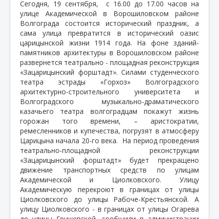
Сегодня, 19 сентября,
с 16.00 до 17.00 часов на
улице Академической в Ворошиловском районе
Волгограда состоится исторический праздник, а
сама улица превратится в исторический оазис
царицынской жизни 1914 года. На фоне зданий-
памятников архитектуры в Ворошиловском районе
развернется театрально - площадная реконструкция
«Зацарицынский форштадт». Силами студенческого
театра эстрады «Горхоз» Волгоградского
архитектурно-строительного университета и
Волгоградского музыкально-драматического
казачьего театра волгоградцам покажут жизнь
горожан того времени, – аристократии,
ремесленников и купечества, погрузят в атмосферу
Царицына начала 20-го века.
На период проведения
театрально-площадной реконструкции
«Зацарицынский форштадт» будет прекращено
движение транспортных средств по улицам
Академической и Циолковского. Улицу
Академическую перекроют в границах от улицы
Циолковского до улицы Рабоче-Крестьянской. А
улицу Циолковского - в границах от улицы Огарева
до улицы Грушевской, сообщили в администрации