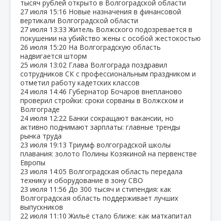
тысяч рублей открыто в Волгоградской области
27 июля
15:16
Новые назначения в финансовой
вертикали Волгоградской области
27 июля
13:33
Житель Волжского подозревается в
покушении на убийство жены с особой жестокостью
26 июля
15:20
На Волгоградскую область
надвигается шторм
25 июля
13:02
Глава Волгограда поздравил
сотрудников СК с профессиональным праздником и
отметил работу кадетских классов
24 июля
14:46
Губернатор Бочаров внепланово
проверил стройки: сроки сорваны в Волжском и
Волгограде
24 июля
12:22
Банки сокращают вакансии, но
активно поднимают зарплаты: главные тренды
рынка труда
23 июля
19:13
Триумф волгоградской школы
плавания: золото Полины Козякиной на первенстве
Европы
23 июля
14:05
Волгоградская область передала
технику и оборудование в зону СВО
23 июля
11:56
До 300 тысяч и стипендия: как
Волгоградская область поддерживает лучших
выпускников
22 июля
11:10
Жильё стало ближе: как маткапитал