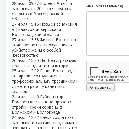
28 июля
09:27
Более 3,9 тысяч
Имя (обязательное)
вакансий от 200 тысяч рублей
открыто в Волгоградской
области
27 июля
15:16
Новые назначения
в финансовой вертикали
Волгоградской области
27 июля
13:33
Житель Волжского
подозревается в покушении на
убийство жены с особой
жестокостью
26 июля
15:20
На Волгоградскую
область надвигается шторм
25 июля
13:02
Глава Волгограда
поздравил сотрудников СК с
профессиональным праздником и
отметил работу кадетских
Отправить
классов
24 июля
14:46
Губернатор
Бочаров внепланово проверил
стройки: сроки сорваны в
Волжском и Волгограде
24 июля
12:22
Банки сокращают
вакансии, но активно поднимают
зарплаты: главные тренды рынка