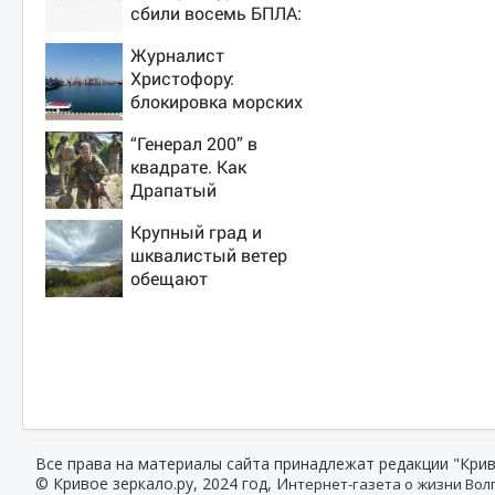
сбили восемь БПЛА:
эвакуированы 800
Журналист
сотрудников
Христофору:
Wildberries
блокировка морских
портов —
“Генерал 200” в
катастрофа для
квадрате. Как
Украины
Драпатый
переплюнул
Крупный град и
Сырского
шквалистый ветер
обещают
ульяновцам на
выходные
Все права на материалы сайта принадлежат редакции "Крив
© Кривое зеркало.ру, 2024 год, И
нтернет-газета о жизни Волг