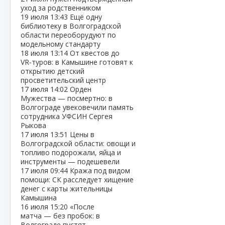
уход за родственником
19 июля
13:43
Ещё одну
библиотеку в Волгоградской
области переоборудуют по
модельному стандарту
18 июля
13:14
От квестов до
VR‑туров: в Камышине готовят к
открытию детский
просветительский центр
17 июля
14:02
Орден
Мужества — посмертно: в
Волгограде увековечили память
сотрудника УФСИН Сергея
Рыкова
17 июля
13:51
Цены в
Волгоградской области: овощи и
топливо подорожали, яйца и
инструменты — подешевели
17 июля
09:44
Кража под видом
помощи: СК расследует хищение
денег с карты жительницы
Камышина
16 июля
15:20
«После
матча — без пробок: в
Волгограде пустят