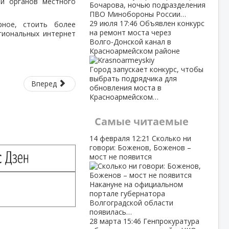
ти органов местного
Бочарова, ночью подразделения
ПВО Минобороны России…
29 июля
17:46
Объявлен конкурс
рное, стоить более
на ремонт моста через
гиональных интернет
Волго‑Донской канал в
Красноармейском районе
Город запускает конкурс, чтобы
выбрать подрядчика для
Вперед
обновления моста в
Красноармейском…
Самые читаемые
14 февраля
12:21
Сколько ни
говори: Боженов, Боженов –
мост не появится
Накануне на официальном
портале губернатора
Волгоградской области
появилась…
28 марта
15:46
Генпрокуратура