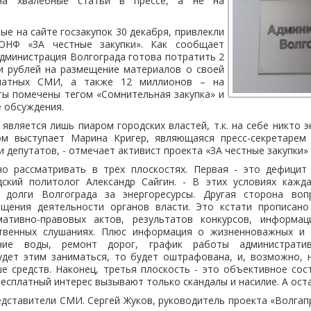
 на хвалебные статьи в прессе, а не на
ые на сайте госзакупок 30 декабря, привлекли
ОНФ «ЗА честные закупки». Как сообщает
администрация Волгограда готова потратить 2
и рублей на размещение материалов о своей
ечатных СМИ, а также 12 миллионов – на
ты помечены тегом «Сомнительная закупка» и
е обсуждения.
является лишь пиаром городских властей, т.к. на себе никто э
м выступает Марина Кригер, являющаяся пресс-секретарем
 депутатов, - отмечает активист проекта «ЗА честные закупки»
о рассматривать в трёх плоскостях. Первая - это дефицит
дский политолог Александр Сайгин. - В этих условиях кажда
 долги Волгограда за энергоресурсы. Другая сторона воп
щения деятельности органов власти. Это кстати прописано
мативно-правовых актов, результатов конкурсов, информа
твенных слушаниях. Плюс информация о жизненноважных и 
ение воды, ремонт дорог, график работы административ
удет этим заниматься, то будет оштрафована, и, возможно,
е средств. Наконец, третья плоскость - это объективное сос
есплатный интерес вызывают только скандалы и насилие. А оста
дставители СМИ. Сергей Жуков, руководитель проекта «Волгап