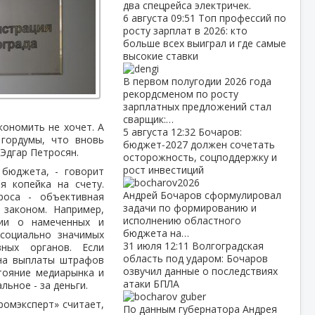
два спецрейса электричек.
6 августа
09:51
Топ профессий по
росту зарплат в 2026: кто
больше всех выиграл и где самые
высокие ставки
В первом полугодии 2026 года
рекордсменом по росту
зарплатных предложений стал
сварщик:…
кономить не хочет. А
5 августа
12:32
Бочаров:
 гордумы, что вновь
бюджет‑2027 должен сочетать
 Эдгар Петросян.
осторожность, соцподдержку и
рост инвестиций
 бюджета, - говорит
я копейка на счету.
Андрей Бочаров сформулировал
роса - объективная
задачи по формированию и
 законом. Например,
исполнению областного
ции о намеченных и
бюджета на…
социально значимых
31 июля
12:11
Волгоградская
ных органов. Если
область под ударом: Бочаров
 на выплаты штрафов
озвучил данные о последствиях
тояние медиарынка и
атаки БПЛА
льное - за деньги.
ромэксперт» считает,
По данным губернатора Андрея