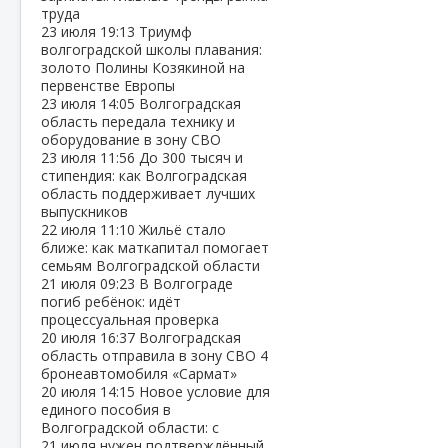
труда
23 июля
19:13
Триумф
волгоградской школы плавания:
золото Полины Козякиной на
первенстве Европы
23 июля
14:05
Волгоградская
область передала технику и
оборудование в зону СВО
23 июля
11:56
До 300 тысяч и
стипендия: как Волгоградская
область поддерживает лучших
выпускников
22 июля
11:10
Жильё стало
ближе: как маткапитал помогает
семьям Волгоградской области
21 июля
09:23
В Волгограде
погиб ребёнок: идёт
процессуальная проверка
20 июля
16:37
Волгоградская
область отправила в зону СВО 4
бронеавтомобиля «Сармат»
20 июля
14:15
Новое условие для
единого пособия в
Волгоградской области: с
21 июля нужен подтверждённый