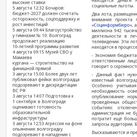
находятся деньги
высокие ставки
социальные льготы.
5 августа
12:32
Бочаров:
бюджет‑2027 должен сочетать
Два лота, размещенн
осторожность, соцподдержку и
внимание проекта 
рост инвестиций
«Социнформбюро»
, 
5 августа
09:44
Благоустройство
миллиона 942 тысяч
у гимназии № 10: Волгоград
деятельности в п
продолжает реализацию
телевидении. Эти ло
10‑летней программы развития
находятся в процесс
4 августа
09:15
Музей СВО у
- Экономия бюджета 
Мамаева
ответственным лицо
кургана — строительство на
говорит о скромности
финишной прямой
3 августа
15:00
Более двух лет
- Данный факт нужн
публиковал фейки: волгоградца
известный волгогра
подозревают в дискредитации
Особенно учитывая
ВС РФ
необходимость осве
3 августа
14:07
Подготовка к
опубликование нор
1 сентября: в Волгограде
проведённых общес
оценивают готовность
событиях: отключ
образовательной
администрация не б
инфраструктуры
потратит ещё больш
3 августа
12:53
Агрессия на фоне
запросы аудитории. Б
опьянения: волгоградку
Высказываются и пре
подозревают в нападении с