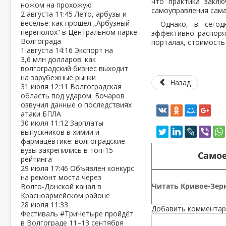
что практика заклю
ножом на прохожую
самоуправления сама
2 августа
11:45
Лето, арбузы и
веселье: как прошёл „Арбузный
- Однако, в сегод
переполох“ в Центральном парке
эффективно распоря
Волгограда
порталах, стоимость
1 августа
14:16
Экспорт на
3,6 млн долларов: как
волгоградский бизнес выходит
на зарубежные рынки
Назад
31 июля
12:11
Волгоградская
область под ударом: Бочаров
озвучил данные о последствиях
атаки БПЛА
30 июля
11:12
Зарплаты
выпускников в химии и
фармацевтике: волгоградские
вузы закрепились в топ‑15
Самое
рейтинга
29 июля
17:46
Объявлен конкурс
на ремонт моста через
Читать Кривое-Зерк
Волго‑Донской канал в
Красноармейском районе
28 июля
11:33
Добавить комментар
Фестиваль #ТриЧетыре пройдёт
в Волгограде 11–13 сентября