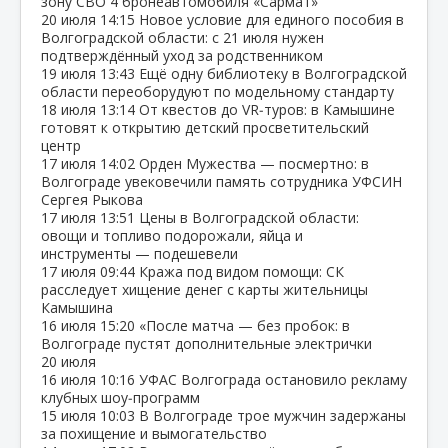
зону СВО 4 бронеавтомобиля «Сармат»
20 июля
14:15
Новое условие для единого пособия в
Волгоградской области: с 21 июля нужен
подтверждённый уход за родственником
19 июля
13:43
Ещё одну библиотеку в Волгоградской
области переоборудуют по модельному стандарту
18 июля
13:14
От квестов до VR‑туров: в Камышине
готовят к открытию детский просветительский
центр
17 июля
14:02
Орден Мужества — посмертно: в
Волгограде увековечили память сотрудника УФСИН
Сергея Рыкова
17 июля
13:51
Цены в Волгоградской области:
овощи и топливо подорожали, яйца и
инструменты — подешевели
17 июля
09:44
Кража под видом помощи: СК
расследует хищение денег с карты жительницы
Камышина
16 июля
15:20
«После матча — без пробок: в
Волгограде пустят дополнительные электрички
20 июля
16 июля
10:16
УФАС Волгограда остановило рекламу
клубных шоу‑программ
15 июля
10:03
В Волгограде трое мужчин задержаны
за похищение и вымогательство