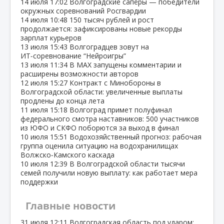
14 июля
17:02
Волгоградские сапёры — победители
окружных соревнований Росгвардии
14 июля
10:48
150 тысяч рублей и рост
продолжается: зафиксированы новые рекорды
зарплат курьеров
13 июля
15:43
Волгоградцев зовут на
ИТ‑соревнование “Нейроигры”
13 июля
11:34
В МАХ запущены комментарии и
расширены возможности авторов
12 июля
15:27
Контракт с Минобороны в
Волгоградской области: увеличенные выплаты
продлены до конца лета
11 июля
15:18
Волгоград примет полуфинал
федерального смотра наставников: 500 участников
из ЮФО и СКФО поборются за выход в финал
10 июля
15:51
Водохозяйственный прогноз: рабочая
группа оценила ситуацию на водохранилищах
Волжско‑Камского каскада
10 июля
12:39
В Волгоградской области тысячи
семей получили новую выплату: как работает мера
поддержки
Главные новости
31 июля
12:11
Волгоградская область под ударом: