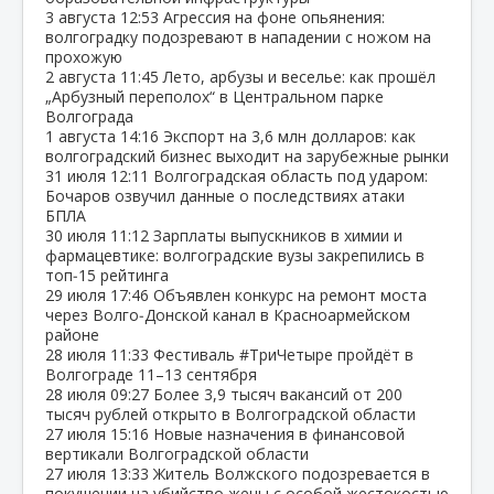
3 августа
12:53
Агрессия на фоне опьянения:
волгоградку подозревают в нападении с ножом на
прохожую
2 августа
11:45
Лето, арбузы и веселье: как прошёл
„Арбузный переполох“ в Центральном парке
Волгограда
1 августа
14:16
Экспорт на 3,6 млн долларов: как
волгоградский бизнес выходит на зарубежные рынки
31 июля
12:11
Волгоградская область под ударом:
Бочаров озвучил данные о последствиях атаки
БПЛА
30 июля
11:12
Зарплаты выпускников в химии и
фармацевтике: волгоградские вузы закрепились в
топ‑15 рейтинга
29 июля
17:46
Объявлен конкурс на ремонт моста
через Волго‑Донской канал в Красноармейском
районе
28 июля
11:33
Фестиваль #ТриЧетыре пройдёт в
Волгограде 11–13 сентября
28 июля
09:27
Более 3,9 тысяч вакансий от 200
тысяч рублей открыто в Волгоградской области
27 июля
15:16
Новые назначения в финансовой
вертикали Волгоградской области
27 июля
13:33
Житель Волжского подозревается в
покушении на убийство жены с особой жестокостью