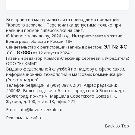
Все права на материалы сайта принадлежат редакции
"Кривого зеркала". Перепечатка допустима только при
наличии прямой гиперссылки на сайт.
© Кривое зеркало.ру, 2024 год, И
нтернет-газета о жизни
Волгограда, области и России. 18+
ЭЛ № ФС
Свидетельство о регистрации (запись в реестре)
77 - 87885
от 12 августа 2024 г.
:
Главный редактор: Крылов Александр Сергеевич, Учредитель
ООО "ЕДКММ"
Выдано федеральной службой по надзору в сфере связи,
информационных технологий и массовых коммуникаций
(Роскомнадзор)
Телефон редакции:
8 (909) 388-02-01
, Адрес редакции:
400048, Волгоградская обл, г.о. город-герой Волгоград, г
Волгоград, пр-кт им. Маршала Советского Союза Г.К.
Жукова, д. 100, этаж 18, офис 221
Email:
info@krivoe-zerkalo.ru
Реклама на сайте
Back to Top