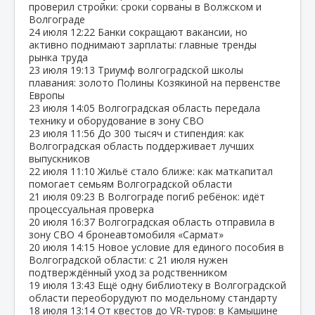
проверил стройки: сроки сорваны в Волжском и
Волгограде
24 июля
12:22
Банки сокращают вакансии, но
активно поднимают зарплаты: главные тренды
рынка труда
23 июля
19:13
Триумф волгоградской школы
плавания: золото Полины Козякиной на первенстве
Европы
23 июля
14:05
Волгоградская область передала
технику и оборудование в зону СВО
23 июля
11:56
До 300 тысяч и стипендия: как
Волгоградская область поддерживает лучших
выпускников
22 июля
11:10
Жильё стало ближе: как маткапитал
помогает семьям Волгоградской области
21 июля
09:23
В Волгограде погиб ребёнок: идёт
процессуальная проверка
20 июля
16:37
Волгоградская область отправила в
зону СВО 4 бронеавтомобиля «Сармат»
20 июля
14:15
Новое условие для единого пособия в
Волгоградской области: с 21 июля нужен
подтверждённый уход за родственником
19 июля
13:43
Ещё одну библиотеку в Волгоградской
области переоборудуют по модельному стандарту
18 июля
13:14
От квестов до VR‑туров: в Камышине