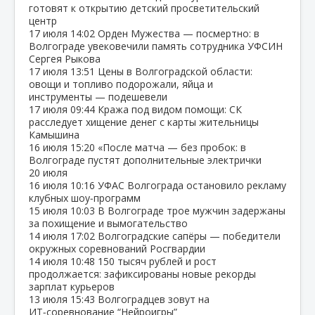
готовят к открытию детский просветительский
центр
17 июля
14:02
Орден Мужества — посмертно: в
Волгограде увековечили память сотрудника УФСИН
Сергея Рыкова
17 июля
13:51
Цены в Волгоградской области:
овощи и топливо подорожали, яйца и
инструменты — подешевели
17 июля
09:44
Кража под видом помощи: СК
расследует хищение денег с карты жительницы
Камышина
16 июля
15:20
«После матча — без пробок: в
Волгограде пустят дополнительные электрички
20 июля
16 июля
10:16
УФАС Волгограда остановило рекламу
клубных шоу‑программ
15 июля
10:03
В Волгограде трое мужчин задержаны
за похищение и вымогательство
14 июля
17:02
Волгоградские сапёры — победители
окружных соревнований Росгвардии
14 июля
10:48
150 тысяч рублей и рост
продолжается: зафиксированы новые рекорды
зарплат курьеров
13 июля
15:43
Волгоградцев зовут на
ИТ‑соревнование “Нейроигры”