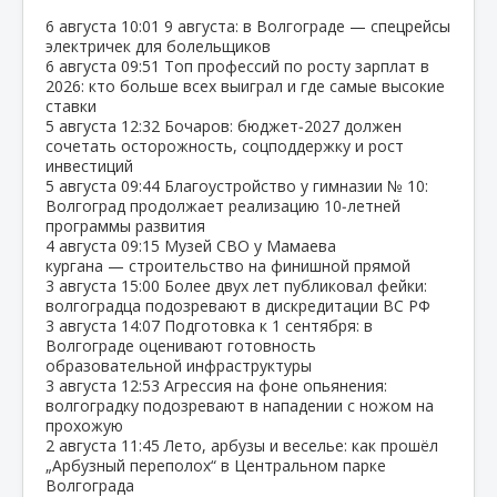
6 августа
10:01
9 августа: в Волгограде — спецрейсы
электричек для болельщиков
6 августа
09:51
Топ профессий по росту зарплат в
2026: кто больше всех выиграл и где самые высокие
ставки
5 августа
12:32
Бочаров: бюджет‑2027 должен
сочетать осторожность, соцподдержку и рост
инвестиций
5 августа
09:44
Благоустройство у гимназии № 10:
Волгоград продолжает реализацию 10‑летней
программы развития
4 августа
09:15
Музей СВО у Мамаева
кургана — строительство на финишной прямой
3 августа
15:00
Более двух лет публиковал фейки:
волгоградца подозревают в дискредитации ВС РФ
3 августа
14:07
Подготовка к 1 сентября: в
Волгограде оценивают готовность
образовательной инфраструктуры
3 августа
12:53
Агрессия на фоне опьянения:
волгоградку подозревают в нападении с ножом на
прохожую
2 августа
11:45
Лето, арбузы и веселье: как прошёл
„Арбузный переполох“ в Центральном парке
Волгограда