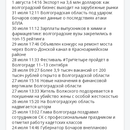
1 августа
14:16
Экспорт на 3,6 млн долларов: как
волгоградский бизнес выходит на зарубежные рынки
31 июля
12:11
Волгоградская область под ударом:
Бочаров озвучил данные о последствиях атаки
БПЛА
30 июля
11:12
Зарплаты выпускников в химии и
фармацевтике: волгоградские вузы закрепились в
топ‑15 рейтинга
29 июля
17:46
Объявлен конкурс на ремонт моста
через Волго‑Донской канал в Красноармейском
районе
28 июля
11:33
Фестиваль #ТриЧетыре пройдёт в
Волгограде 11–13 сентября
28 июля
09:27
Более 3,9 тысяч вакансий от 200
тысяч рублей открыто в Волгоградской области
27 июля
15:16
Новые назначения в финансовой
вертикали Волгоградской области
27 июля
13:33
Житель Волжского подозревается в
покушении на убийство жены с особой жестокостью
26 июля
15:20
На Волгоградскую область
надвигается шторм
25 июля
13:02
Глава Волгограда поздравил
сотрудников СК с профессиональным праздником и
отметил работу кадетских классов
24 июля
14:46
Губернатор Бочаров внепланово