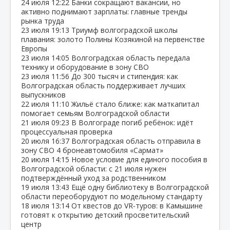
24 июля
12:22
Банки сокращают вакансии, но
активно поднимают зарплаты: главные тренды
рынка труда
23 июля
19:13
Триумф волгоградской школы
плавания: золото Полины Козякиной на первенстве
Европы
23 июля
14:05
Волгоградская область передала
технику и оборудование в зону СВО
23 июля
11:56
До 300 тысяч и стипендия: как
Волгоградская область поддерживает лучших
выпускников
22 июля
11:10
Жильё стало ближе: как маткапитал
помогает семьям Волгоградской области
21 июля
09:23
В Волгограде погиб ребёнок: идёт
процессуальная проверка
20 июля
16:37
Волгоградская область отправила в
зону СВО 4 бронеавтомобиля «Сармат»
20 июля
14:15
Новое условие для единого пособия в
Волгоградской области: с 21 июля нужен
подтверждённый уход за родственником
19 июля
13:43
Ещё одну библиотеку в Волгоградской
области переоборудуют по модельному стандарту
18 июля
13:14
От квестов до VR‑туров: в Камышине
готовят к открытию детский просветительский
центр