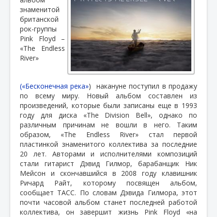
знаменитой
британской
рок-группы
Pink Floyd –
«The Endless
River»
(«Бесконечная река»
)
накануне поступил в продажу
по всему миру. Новый альбом составлен из
произведений, которые были записаны еще в 1993
году для диска «The Division Bell», однако по
различным причинам не вошли в него. Таким
образом, «The Endless River» стал первой
пластинкой знаменитого коллектива за последние
20 лет. Авторами и исполнителями композиций
стали гитарист Дэвид Гилмор, барабанщик Ник
Мейсон и скончавшийся в 2008 году клавишник
Ричард Райт, которому посвящен альбом,
сообщает ТАСС. По словам Дэвида Гилмора, этот
почти часовой альбом станет последней работой
коллектива, он завершит жизнь Pink Floyd «на