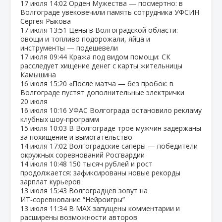
17 июля
14:02
Орден Мужества — посмертно: в
Волгограде увековечили память сотрудника УФСИН
Сергея Рыкова
17 июля
13:51
Цены в Волгоградской области:
овощи и топливо подорожали, яйца и
инструменты — подешевели
17 июля
09:44
Кража под видом помощи: СК
расследует хищение денег с карты жительницы
Камышина
16 июля
15:20
«После матча — без пробок: в
Волгограде пустят дополнительные электрички
20 июля
16 июля
10:16
УФАС Волгограда остановило рекламу
клубных шоу‑программ
15 июля
10:03
В Волгограде трое мужчин задержаны
за похищение и вымогательство
14 июля
17:02
Волгоградские сапёры — победители
окружных соревнований Росгвардии
14 июля
10:48
150 тысяч рублей и рост
продолжается: зафиксированы новые рекорды
зарплат курьеров
13 июля
15:43
Волгоградцев зовут на
ИТ‑соревнование “Нейроигры”
13 июля
11:34
В МАХ запущены комментарии и
расширены возможности авторов