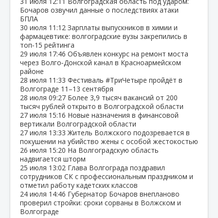
31 июля
12:11
Волгоградская область под ударом:
Бочаров озвучил данные о последствиях атаки
БПЛА
30 июля
11:12
Зарплаты выпускников в химии и
фармацевтике: волгоградские вузы закрепились в
топ‑15 рейтинга
29 июля
17:46
Объявлен конкурс на ремонт моста
через Волго‑Донской канал в Красноармейском
районе
28 июля
11:33
Фестиваль #ТриЧетыре пройдёт в
Волгограде 11–13 сентября
28 июля
09:27
Более 3,9 тысяч вакансий от 200
тысяч рублей открыто в Волгоградской области
27 июля
15:16
Новые назначения в финансовой
вертикали Волгоградской области
27 июля
13:33
Житель Волжского подозревается в
покушении на убийство жены с особой жестокостью
26 июля
15:20
На Волгоградскую область
надвигается шторм
25 июля
13:02
Глава Волгограда поздравил
сотрудников СК с профессиональным праздником и
отметил работу кадетских классов
24 июля
14:46
Губернатор Бочаров внепланово
проверил стройки: сроки сорваны в Волжском и
Волгограде