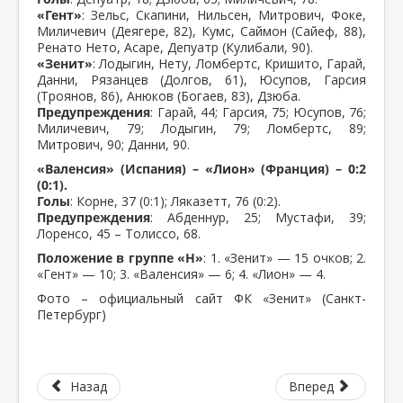
«Гент»
: Зельс, Скапини, Нильсен, Митрович, Фоке,
Миличевич (Деягере, 82), Кумс, Саймон (Сайеф, 88),
Ренато Нето, Асаре, Депуатр (Кулибали, 90).
«Зенит»
: Лодыгин, Нету, Ломбертс, Кришито, Гарай,
Данни, Рязанцев (Долгов, 61), Юсупов, Гарсия
(Троянов, 86), Анюков (Богаев, 83), Дзюба.
Предупреждения
: Гарай, 44; Гарсия, 75; Юсупов, 76;
Миличевич, 79; Лодыгин, 79; Ломбертс, 89;
Митрович, 90; Данни, 90.
«Валенсия» (Испания) – «Лион» (Франция) – 0:2
(0:1).
Голы
: Корне, 37 (0:1); Ляказетт, 76 (0:2).
Предупреждения
: Абденнур, 25; Мустафи, 39;
Лоренсо, 45 – Толиссо, 68.
Положение в группе «Н»
: 1. «Зенит» — 15 очков; 2.
«Гент» — 10; 3. «Валенсия» — 6; 4. «Лион» — 4.
Фото – официальный сайт ФК «Зенит» (Санкт-
Петербург)
Назад
Вперед