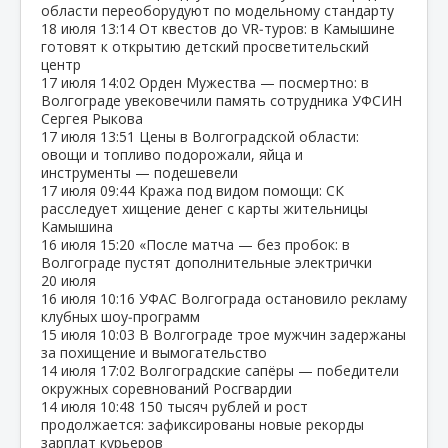
области переоборудуют по модельному стандарту
18 июля
13:14
От квестов до VR‑туров: в Камышине
готовят к открытию детский просветительский
центр
17 июля
14:02
Орден Мужества — посмертно: в
Волгограде увековечили память сотрудника УФСИН
Сергея Рыкова
17 июля
13:51
Цены в Волгоградской области:
овощи и топливо подорожали, яйца и
инструменты — подешевели
17 июля
09:44
Кража под видом помощи: СК
расследует хищение денег с карты жительницы
Камышина
16 июля
15:20
«После матча — без пробок: в
Волгограде пустят дополнительные электрички
20 июля
16 июля
10:16
УФАС Волгограда остановило рекламу
клубных шоу‑программ
15 июля
10:03
В Волгограде трое мужчин задержаны
за похищение и вымогательство
14 июля
17:02
Волгоградские сапёры — победители
окружных соревнований Росгвардии
14 июля
10:48
150 тысяч рублей и рост
продолжается: зафиксированы новые рекорды
зарплат курьеров