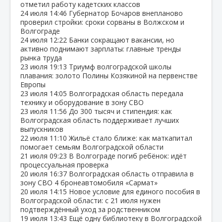
отметил работу кадетских классов
24 июля
14:46
Губернатор Бочаров внепланово
проверил стройки: сроки сорваны в Волжском и
Волгограде
24 июля
12:22
Банки сокращают вакансии, но
активно поднимают зарплаты: главные тренды
рынка труда
23 июля
19:13
Триумф волгоградской школы
плавания: золото Полины Козякиной на первенстве
Европы
23 июля
14:05
Волгоградская область передала
технику и оборудование в зону СВО
23 июля
11:56
До 300 тысяч и стипендия: как
Волгоградская область поддерживает лучших
выпускников
22 июля
11:10
Жильё стало ближе: как маткапитал
помогает семьям Волгоградской области
21 июля
09:23
В Волгограде погиб ребёнок: идёт
процессуальная проверка
20 июля
16:37
Волгоградская область отправила в
зону СВО 4 бронеавтомобиля «Сармат»
20 июля
14:15
Новое условие для единого пособия в
Волгоградской области: с 21 июля нужен
подтверждённый уход за родственником
19 июля
13:43
Ещё одну библиотеку в Волгоградской