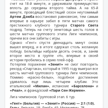
счет на 18-й минуте, и удерживали преимущество
вплоть до середины второго тайма. А на 65-й
минуте, проводящий блестящий сезон неутомимый
Артем Дзюба
восстановил равновесие, тем самым
впервые в карьере забил в пяти матчах самого
престижного клубного турнира
Старого Света
подряд. Теперь на счету зенитовца шесть голов в
шести матчах группового этапа Лиги чемпионов,
причем все они забиты с игры.
Однако «Гент» спустя двенадцать минут снова
вышел вперед, и в итоге одержал столь желанную
победу. Бельгийцы набрали десять очков, и, заняв
второе место в группе «Н», впервые в своей
истории пробились в серию плей-офф.
Потерпев поражение
«Зенит»
не смог повторить
рекорд «Спартака», который в 1995 году выиграл все
шесть матчей группового турнира Лиги чемпионов.
Помимо «красно-белых», подобное достижение
удавалось еще лишь четырем клубам. Это
итальянский
«Милан»
, испанские
«Барселона»
и
«Реал»
, и французский
«Пари Сен-Жермен»
.
Лига чемпионов. Групповой этап. 6 тур.
«Гент» (Бельгия) — «Зенит» (Россия) — 2:1 (1:0).
Голы
: Депуатр, 18; Дзюба, 65; Миличевич, 78.