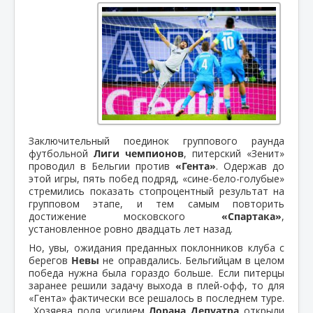
Заключительный поединок группового раунда
футбольной
Лиги чемпионов
, питерский «Зенит»
проводил в Бельгии против
«Гента»
. Одержав до
этой игры, пять побед подряд, «сине-бело-голубые»
стремились показать стопроцентный результат на
групповом этапе, и тем самым повторить
достижение московского
«Спартака»
,
установленное ровно двадцать лет назад.
Но, увы, ожидания преданных поклонников клуба с
берегов
Невы
не оправдались. Бельгийцам в целом
победа нужна была гораздо больше. Если питерцы
заранее решили задачу выхода в плей-офф, то для
«Гента» фактически все решалось в последнем туре.
Хозяева поля усилием
Лорана Депуатра
открыли