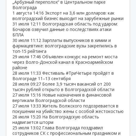
„Арбузный переполох“ в Центральном парке
Волгограда
1 августа
14:16
Экспорт на 3,6 млн долларов: как
волгоградский бизнес выходит на зарубежные рынки
31 июля
12:11
Волгоградская область под ударом:
Бочаров озвучил данные о последствиях атаки
БПЛА
30 июля
11:12
Зарплаты выпускников в химии и
фармацевтике: волгоградские вузы закрепились в
топ‑15 рейтинга
29 июля
17:46
Объявлен конкурс на ремонт моста
через Волго‑Донской канал в Красноармейском
районе
28 июля
11:33
Фестиваль #ТриЧетыре пройдёт в
Волгограде 11–13 сентября
28 июля
09:27
Более 3,9 тысяч вакансий от 200
тысяч рублей открыто в Волгоградской области
27 июля
15:16
Новые назначения в финансовой
вертикали Волгоградской области
27 июля
13:33
Житель Волжского подозревается в
покушении на убийство жены с особой жестокостью
26 июля
15:20
На Волгоградскую область
надвигается шторм
25 июля
13:02
Глава Волгограда поздравил
сотрудников СК с профессиональным праздником и