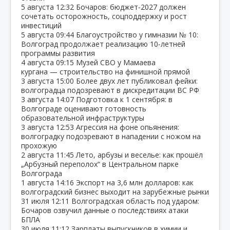
5 августа
12:32
Бочаров: бюджет‑2027 должен
сочетать осторожность, соцподдержку и рост
инвестиций
5 августа
09:44
Благоустройство у гимназии № 10:
Волгоград продолжает реализацию 10‑летней
программы развития
4 августа
09:15
Музей СВО у Мамаева
кургана — строительство на финишной прямой
3 августа
15:00
Более двух лет публиковал фейки:
волгоградца подозревают в дискредитации ВС РФ
3 августа
14:07
Подготовка к 1 сентября: в
Волгограде оценивают готовность
образовательной инфраструктуры
3 августа
12:53
Агрессия на фоне опьянения:
волгоградку подозревают в нападении с ножом на
прохожую
2 августа
11:45
Лето, арбузы и веселье: как прошёл
„Арбузный переполох“ в Центральном парке
Волгограда
1 августа
14:16
Экспорт на 3,6 млн долларов: как
волгоградский бизнес выходит на зарубежные рынки
31 июля
12:11
Волгоградская область под ударом:
Бочаров озвучил данные о последствиях атаки
БПЛА
30 июля
11:12
Зарплаты выпускников в химии и