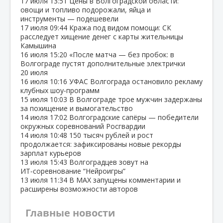
17 июля
13:51
Цены в Волгоградской области:
овощи и топливо подорожали, яйца и
инструменты — подешевели
17 июля
09:44
Кража под видом помощи: СК
расследует хищение денег с карты жительницы
Камышина
16 июля
15:20
«После матча — без пробок: в
Волгограде пустят дополнительные электрички
20 июля
16 июля
10:16
УФАС Волгограда остановило рекламу
клубных шоу‑программ
15 июля
10:03
В Волгограде трое мужчин задержаны
за похищение и вымогательство
14 июля
17:02
Волгоградские сапёры — победители
окружных соревнований Росгвардии
14 июля
10:48
150 тысяч рублей и рост
продолжается: зафиксированы новые рекорды
зарплат курьеров
13 июля
15:43
Волгоградцев зовут на
ИТ‑соревнование “Нейроигры”
13 июля
11:34
В МАХ запущены комментарии и
расширены возможности авторов
Главные новости