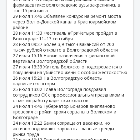
фармацевтике: волгоградские вузы закрепились в
топ‑15 рейтинга
29 июля
17:46
Объявлен конкурс на ремонт моста
через Волго‑Донской канал в Красноармейском
районе
28 июля
11:33
Фестиваль #ТриЧетыре пройдёт в
Волгограде 11–13 сентября
28 июля
09:27
Более 3,9 тысяч вакансий от 200
тысяч рублей открыто в Волгоградской области
27 июля
15:16
Новые назначения в финансовой
вертикали Волгоградской области
27 июля
13:33
Житель Волжского подозревается в
покушении на убийство жены с особой жестокостью
26 июля
15:20
На Волгоградскую область
надвигается шторм
25 июля
13:02
Глава Волгограда поздравил
сотрудников СК с профессиональным праздником и
отметил работу кадетских классов
24 июля
14:46
Губернатор Бочаров внепланово
проверил стройки: сроки сорваны в Волжском и
Волгограде
24 июля
12:22
Банки сокращают вакансии, но
активно поднимают зарплаты: главные тренды
рынка труда
23 июля
19:13
Триумф волгоградской школы