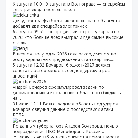
6 августа
10:01
9 августа: в Волгограде — спецрейсы
электричек для болельщиков
Для удобства футбольных болельщиков 9 августа
добавят два спецрейса электричек.
6 августа
09:51
Топ профессий по росту зарплат в
2026: кто больше всех выиграл и где самые высокие
ставки
В первом полугодии 2026 года рекордсменом по
росту зарплатных предложений стал сварщик:…
5 августа
12:32
Бочаров: бюджет‑2027 должен
сочетать осторожность, соцподдержку и рост
инвестиций
Андрей Бочаров сформулировал задачи по
формированию и исполнению областного бюджета
на…
31 июля
12:11
Волгоградская область под ударом:
Бочаров озвучил данные о последствиях атаки
БПЛА
По данным губернатора Андрея Бочарова, ночью
подразделения ПВО Минобороны России…
29 июля
17:46
Объявлен конкурс на ремонт моста