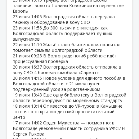
плавания: золото Полины Козякиной на первенстве
Европы
23 июля
14:05
Волгоградская область передала
технику и оборудование в зону СВО
23 июля
11:56
До 300 тысяч и стипендия: как
Волгоградская область поддерживает лучших
выпускников
22 июля
11:10
Жильё стало ближе: как маткапитал
помогает семьям Волгоградской области
21 июля
09:23
В Волгограде погиб ребёнок: идёт
процессуальная проверка
20 июля
16:37
Волгоградская область отправила в
зону СВО 4 бронеавтомобиля «Сармат»
20 июля
14:15
Новое условие для единого пособия в
Волгоградской области: с 21 июля нужен
подтверждённый уход за родственником
19 июля
13:43
Ещё одну библиотеку в Волгоградской
области переоборудуют по модельному стандарту
18 июля
13:14
От квестов до VR‑туров: в Камышине
готовят к открытию детский просветительский
центр
17 июля
14:02
Орден Мужества — посмертно: в
Волгограде увековечили память сотрудника УФСИН
Сергея Рыкова