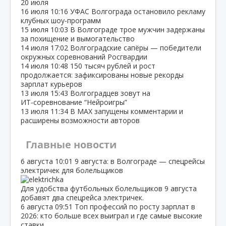
20 июля
16 июля
10:16
УФАС Волгограда остановило рекламу
клубных шоу‑программ
15 июля
10:03
В Волгограде трое мужчин задержаны
за похищение и вымогательство
14 июля
17:02
Волгоградские сапёры — победители
окружных соревнований Росгвардии
14 июля
10:48
150 тысяч рублей и рост
продолжается: зафиксированы новые рекорды
зарплат курьеров
13 июля
15:43
Волгоградцев зовут на
ИТ‑соревнование “Нейроигры”
13 июля
11:34
В МАХ запущены комментарии и
расширены возможности авторов
Главные новости
6 августа
10:01
9 августа: в Волгограде — спецрейсы
электричек для болельщиков
Для удобства футбольных болельщиков 9 августа
добавят два спецрейса электричек.
6 августа
09:51
Топ профессий по росту зарплат в
2026: кто больше всех выиграл и где самые высокие
ставки