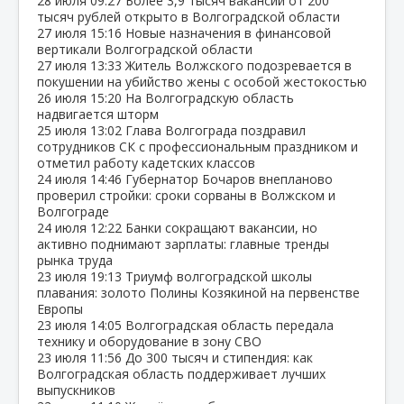
28 июля
09:27
Более 3,9 тысяч вакансий от 200
тысяч рублей открыто в Волгоградской области
27 июля
15:16
Новые назначения в финансовой
вертикали Волгоградской области
27 июля
13:33
Житель Волжского подозревается в
покушении на убийство жены с особой жестокостью
26 июля
15:20
На Волгоградскую область
надвигается шторм
25 июля
13:02
Глава Волгограда поздравил
сотрудников СК с профессиональным праздником и
отметил работу кадетских классов
24 июля
14:46
Губернатор Бочаров внепланово
проверил стройки: сроки сорваны в Волжском и
Волгограде
24 июля
12:22
Банки сокращают вакансии, но
активно поднимают зарплаты: главные тренды
рынка труда
23 июля
19:13
Триумф волгоградской школы
плавания: золото Полины Козякиной на первенстве
Европы
23 июля
14:05
Волгоградская область передала
технику и оборудование в зону СВО
23 июля
11:56
До 300 тысяч и стипендия: как
Волгоградская область поддерживает лучших
выпускников