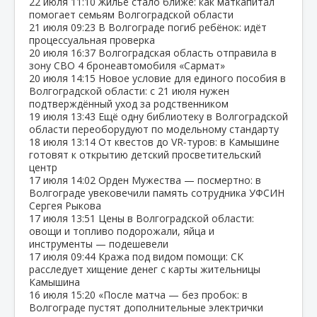
22 июля
11:10
Жильё стало ближе: как маткапитал
помогает семьям Волгоградской области
21 июля
09:23
В Волгограде погиб ребёнок: идёт
процессуальная проверка
20 июля
16:37
Волгоградская область отправила в
зону СВО 4 бронеавтомобиля «Сармат»
20 июля
14:15
Новое условие для единого пособия в
Волгоградской области: с 21 июля нужен
подтверждённый уход за родственником
19 июля
13:43
Ещё одну библиотеку в Волгоградской
области переоборудуют по модельному стандарту
18 июля
13:14
От квестов до VR‑туров: в Камышине
готовят к открытию детский просветительский
центр
17 июля
14:02
Орден Мужества — посмертно: в
Волгограде увековечили память сотрудника УФСИН
Сергея Рыкова
17 июля
13:51
Цены в Волгоградской области:
овощи и топливо подорожали, яйца и
инструменты — подешевели
17 июля
09:44
Кража под видом помощи: СК
расследует хищение денег с карты жительницы
Камышина
16 июля
15:20
«После матча — без пробок: в
Волгограде пустят дополнительные электрички