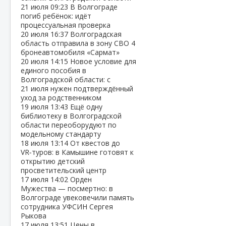
21 июля
09:23
В Волгограде
погиб ребёнок: идёт
процессуальная проверка
20 июля
16:37
Волгоградская
область отправила в зону СВО 4
бронеавтомобиля «Сармат»
20 июля
14:15
Новое условие для
единого пособия в
Волгоградской области: с
21 июля нужен подтверждённый
уход за родственником
19 июля
13:43
Ещё одну
библиотеку в Волгоградской
области переоборудуют по
модельному стандарту
18 июля
13:14
От квестов до
VR‑туров: в Камышине готовят к
открытию детский
просветительский центр
17 июля
14:02
Орден
Мужества — посмертно: в
Волгограде увековечили память
сотрудника УФСИН Сергея
Рыкова
17 июля
13:51
Цены в