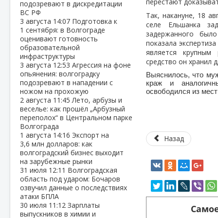
перестают доказыва
подозревают в дискредитации
ВС РФ
Так, накануне, 18 а
3 августа
14:07
Подготовка к
селе Ельшанка за
1 сентября: в Волгограде
задержанного было
оценивают готовность
показала экспертиза
образовательной
является крупным 
инфраструктуры
средство он хранил 
3 августа
12:53
Агрессия на фоне
опьянения: волгоградку
Выяснилось, что му
подозревают в нападении с
краж и аналогичн
ножом на прохожую
освободился из мес
2 августа
11:45
Лето, арбузы и
веселье: как прошёл „Арбузный
переполох“ в Центральном парке
Волгограда
1 августа
14:16
Экспорт на
Назад
3,6 млн долларов: как
волгоградский бизнес выходит
на зарубежные рынки
31 июля
12:11
Волгоградская
область под ударом: Бочаров
озвучил данные о последствиях
атаки БПЛА
30 июля
11:12
Зарплаты
Самое
выпускников в химии и