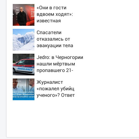
«Они в гости
вдвоем ходят»:
известная
журналистка
Спасатели
подтвердила роман
отказались от
Бондарчука и
эвакуации тела
Исаковой
Натальи
Jedro: в Черногории
Наговицыной с
нашли мёртвым
семитысячника
пропавшего 21-
летнего россиянина
Журналист
«пожалел убийц
ученого»? Ответ
Владимира
Ворсобина на
отклики читателей