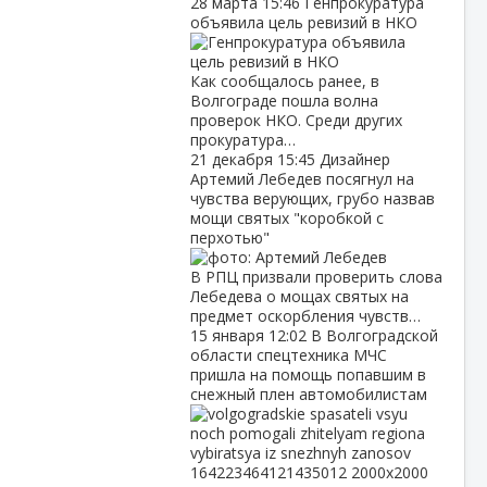
28 марта
15:46
Генпрокуратура
объявила цель ревизий в НКО
Как сообщалось ранее, в
Волгограде пошла волна
проверок НКО. Среди других
прокуратура…
21 декабря
15:45
Дизайнер
Артемий Лебедев посягнул на
чувства верующих, грубо назвав
мощи святых "коробкой с
перхотью"
В РПЦ призвали проверить слова
Лебедева о мощах святых на
предмет оскорбления чувств…
15 января
12:02
В Волгоградской
области спецтехника МЧС
пришла на помощь попавшим в
снежный плен автомобилистам