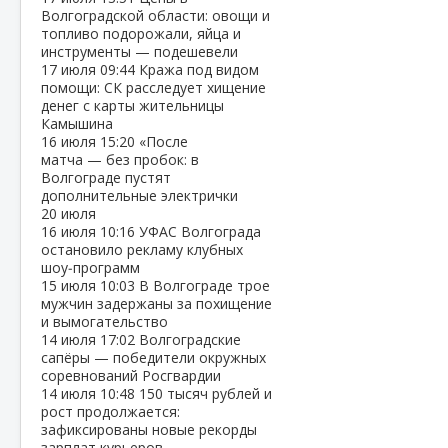
Волгоградской области: овощи и
топливо подорожали, яйца и
инструменты — подешевели
17 июля
09:44
Кража под видом
помощи: СК расследует хищение
денег с карты жительницы
Камышина
16 июля
15:20
«После
матча — без пробок: в
Волгограде пустят
дополнительные электрички
20 июля
16 июля
10:16
УФАС Волгограда
остановило рекламу клубных
шоу‑программ
15 июля
10:03
В Волгограде трое
мужчин задержаны за похищение
и вымогательство
14 июля
17:02
Волгоградские
сапёры — победители окружных
соревнований Росгвардии
14 июля
10:48
150 тысяч рублей и
рост продолжается:
зафиксированы новые рекорды
зарплат курьеров