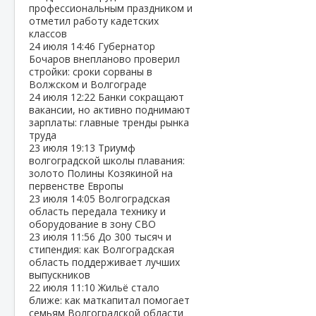
профессиональным праздником и
отметил работу кадетских
классов
24 июля
14:46
Губернатор
Бочаров внепланово проверил
стройки: сроки сорваны в
Волжском и Волгограде
24 июля
12:22
Банки сокращают
вакансии, но активно поднимают
зарплаты: главные тренды рынка
труда
23 июля
19:13
Триумф
волгоградской школы плавания:
золото Полины Козякиной на
первенстве Европы
23 июля
14:05
Волгоградская
область передала технику и
оборудование в зону СВО
23 июля
11:56
До 300 тысяч и
стипендия: как Волгоградская
область поддерживает лучших
выпускников
22 июля
11:10
Жильё стало
ближе: как маткапитал помогает
семьям Волгоградской области