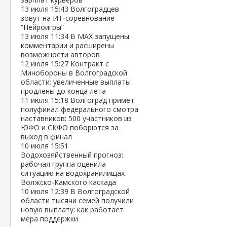
13 июля
15:43
Волгоградцев
зовут на ИТ‑соревнование
“Нейроигры”
13 июля
11:34
В МАХ запущены
комментарии и расширены
возможности авторов
12 июля
15:27
Контракт с
Минобороны в Волгоградской
области: увеличенные выплаты
продлены до конца лета
11 июля
15:18
Волгоград примет
полуфинал федерального смотра
наставников: 500 участников из
ЮФО и СКФО поборются за
выход в финал
10 июля
15:51
Водохозяйственный прогноз:
рабочая группа оценила
ситуацию на водохранилищах
Волжско‑Камского каскада
10 июля
12:39
В Волгоградской
области тысячи семей получили
новую выплату: как работает
мера поддержки