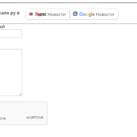
ало.ру в
ий