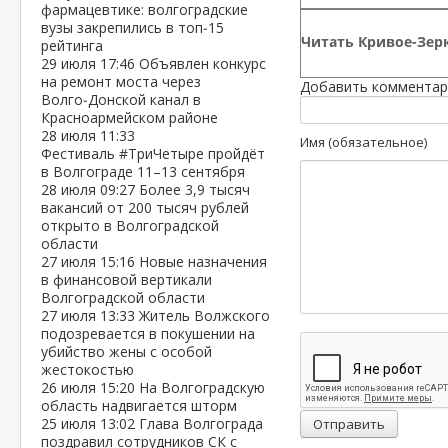
фармацевтике: волгоградские
вузы закрепились в топ‑15
Читать Кривое-Зерк
рейтинга
29 июля
17:46
Объявлен конкурс
на ремонт моста через
Добавить комментар
Волго‑Донской канал в
Красноармейском районе
28 июля
11:33
Имя (обязательное)
Фестиваль #ТриЧетыре пройдёт
в Волгограде 11–13 сентября
28 июля
09:27
Более 3,9 тысяч
вакансий от 200 тысяч рублей
открыто в Волгоградской
области
27 июля
15:16
Новые назначения
в финансовой вертикали
Волгоградской области
27 июля
13:33
Житель Волжского
подозревается в покушении на
убийство жены с особой
жестокостью
26 июля
15:20
На Волгоградскую
область надвигается шторм
25 июля
13:02
Глава Волгограда
Отправить
поздравил сотрудников СК с