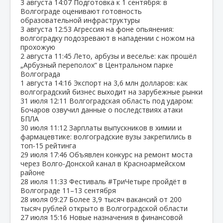
3 августа
14:07
Подготовка к 1 сентября: в
Волгограде оценивают готовность
образовательной инфраструктуры
3 августа
12:53
Агрессия на фоне опьянения:
волгоградку подозревают в нападении с ножом на
прохожую
2 августа
11:45
Лето, арбузы и веселье: как прошёл
„Арбузный переполох“ в Центральном парке
Волгограда
1 августа
14:16
Экспорт на 3,6 млн долларов: как
волгоградский бизнес выходит на зарубежные рынки
31 июля
12:11
Волгоградская область под ударом:
Бочаров озвучил данные о последствиях атаки
БПЛА
30 июля
11:12
Зарплаты выпускников в химии и
фармацевтике: волгоградские вузы закрепились в
топ‑15 рейтинга
29 июля
17:46
Объявлен конкурс на ремонт моста
через Волго‑Донской канал в Красноармейском
районе
28 июля
11:33
Фестиваль #ТриЧетыре пройдёт в
Волгограде 11–13 сентября
28 июля
09:27
Более 3,9 тысяч вакансий от 200
тысяч рублей открыто в Волгоградской области
27 июля
15:16
Новые назначения в финансовой