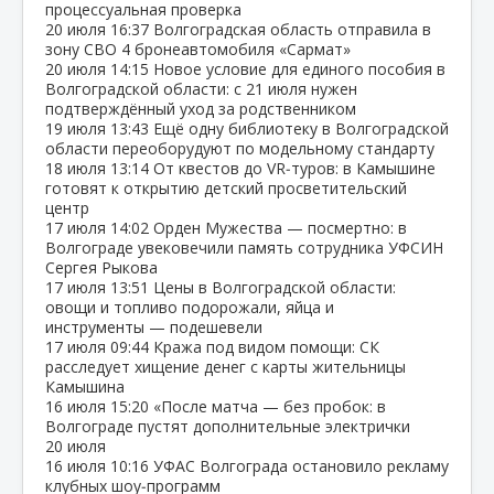
процессуальная проверка
20 июля
16:37
Волгоградская область отправила в
зону СВО 4 бронеавтомобиля «Сармат»
20 июля
14:15
Новое условие для единого пособия в
Волгоградской области: с 21 июля нужен
подтверждённый уход за родственником
19 июля
13:43
Ещё одну библиотеку в Волгоградской
области переоборудуют по модельному стандарту
18 июля
13:14
От квестов до VR‑туров: в Камышине
готовят к открытию детский просветительский
центр
17 июля
14:02
Орден Мужества — посмертно: в
Волгограде увековечили память сотрудника УФСИН
Сергея Рыкова
17 июля
13:51
Цены в Волгоградской области:
овощи и топливо подорожали, яйца и
инструменты — подешевели
17 июля
09:44
Кража под видом помощи: СК
расследует хищение денег с карты жительницы
Камышина
16 июля
15:20
«После матча — без пробок: в
Волгограде пустят дополнительные электрички
20 июля
16 июля
10:16
УФАС Волгограда остановило рекламу
клубных шоу‑программ