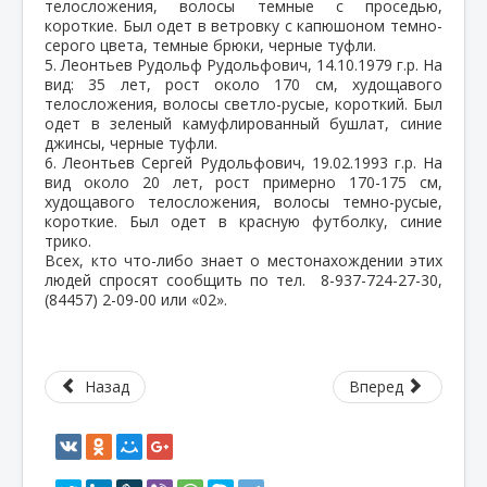
телосложения, волосы темные с проседью,
короткие. Был одет в ветровку с капюшоном темно-
серого цвета, темные брюки, черные туфли.
5. Леонтьев Рудольф Рудольфович, 14.10.1979 г.р. На
вид: 35 лет, рост около 170 см, худощавого
телосложения, волосы светло-русые, короткий. Был
одет в зеленый камуфлированный бушлат, синие
джинсы, черные туфли.
6. Леонтьев Сергей Рудольфович, 19.02.1993 г.р. На
вид около 20 лет, рост примерно 170-175 см,
худощавого телосложения, волосы темно-русые,
короткие. Был одет в красную футболку, синие
трико.
Всех, кто что-либо знает о местонахождении этих
людей спросят сообщить по тел. 8-937-724-27-30,
(84457) 2-09-00 или «02».
Назад
Вперед