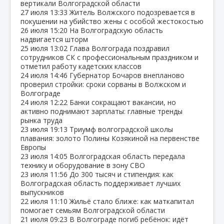
вертикали Волгоградской области
27 июля
13:33
Житель Волжского подозревается в
покушении на убийство жены с особой жестокостью
26 июля
15:20
На Волгоградскую область
надвигается шторм
25 июля
13:02
Глава Волгограда поздравил
сотрудников СК с профессиональным праздником и
отметил работу кадетских классов
24 июля
14:46
Губернатор Бочаров внепланово
проверил стройки: сроки сорваны в Волжском и
Волгограде
24 июля
12:22
Банки сокращают вакансии, но
активно поднимают зарплаты: главные тренды
рынка труда
23 июля
19:13
Триумф волгоградской школы
плавания: золото Полины Козякиной на первенстве
Европы
23 июля
14:05
Волгоградская область передала
технику и оборудование в зону СВО
23 июля
11:56
До 300 тысяч и стипендия: как
Волгоградская область поддерживает лучших
выпускников
22 июля
11:10
Жильё стало ближе: как маткапитал
помогает семьям Волгоградской области
21 июля
09:23
В Волгограде погиб ребёнок: идёт