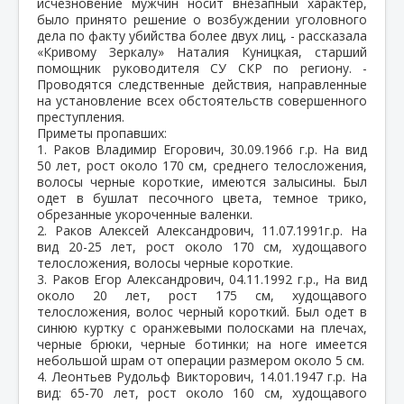
исчезновение мужчин носит внезапный характер,
было принято решение о возбуждении уголовного
дела по факту убийства более двух лиц, - рассказала
«Кривому Зеркалу» Наталия Куницкая, старший
помощник руководителя СУ СКР по региону. -
Проводятся следственные действия, направленные
на установление всех обстоятельств совершенного
преступления.
Приметы пропавших:
1. Раков Владимир Егорович, 30.09.1966 г.р. На вид
50 лет, рост около 170 см, среднего телосложения,
волосы черные короткие, имеются залысины. Был
одет в бушлат песочного цвета, темное трико,
обрезанные укороченные валенки.
2. Раков Алексей Александрович, 11.07.1991г.р. На
вид 20-25 лет, рост около 170 см, худощавого
телосложения, волосы черные короткие.
3. Раков Егор Александрович, 04.11.1992 г.р., На вид
около 20 лет, рост 175 см, худощавого
телосложения, волос черный короткий. Был одет в
синюю куртку с оранжевыми полосками на плечах,
черные брюки, черные ботинки; на ноге имеется
небольшой шрам от операции размером около 5 см.
4. Леонтьев Рудольф Викторович, 14.01.1947 г.р. На
вид: 65-70 лет, рост около 160 см, худощавого