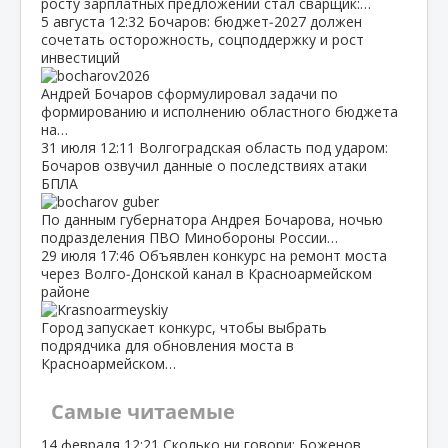
росту зарплатных предложений стал сварщик:…
5 августа
12:32
Бочаров: бюджет‑2027 должен
сочетать осторожность, соцподдержку и рост
инвестиций
Андрей Бочаров сформулировал задачи по
формированию и исполнению областного бюджета
на…
31 июля
12:11
Волгоградская область под ударом:
Бочаров озвучил данные о последствиях атаки
БПЛА
По данным губернатора Андрея Бочарова, ночью
подразделения ПВО Минобороны России…
29 июля
17:46
Объявлен конкурс на ремонт моста
через Волго‑Донской канал в Красноармейском
районе
Город запускает конкурс, чтобы выбрать
подрядчика для обновления моста в
Красноармейском…
Самые читаемые
14 февраля
12:21
Сколько ни говори: Боженов,