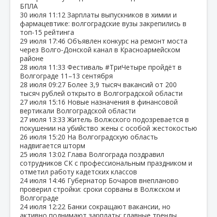
БПЛА
30 июля
11:12
Зарплаты выпускников в химии и
фармацевтике: волгоградские вузы закрепились в
топ‑15 рейтинга
29 июля
17:46
Объявлен конкурс на ремонт моста
через Волго‑Донской канал в Красноармейском
районе
28 июля
11:33
Фестиваль #ТриЧетыре пройдёт в
Волгограде 11–13 сентября
28 июля
09:27
Более 3,9 тысяч вакансий от 200
тысяч рублей открыто в Волгоградской области
27 июля
15:16
Новые назначения в финансовой
вертикали Волгоградской области
27 июля
13:33
Житель Волжского подозревается в
покушении на убийство жены с особой жестокостью
26 июля
15:20
На Волгоградскую область
надвигается шторм
25 июля
13:02
Глава Волгограда поздравил
сотрудников СК с профессиональным праздником и
отметил работу кадетских классов
24 июля
14:46
Губернатор Бочаров внепланово
проверил стройки: сроки сорваны в Волжском и
Волгограде
24 июля
12:22
Банки сокращают вакансии, но
активно поднимают зарплаты: главные тренды