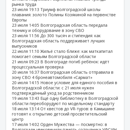
рынка труда
23 июля
19:13
Триумф волгоградской школы
плавания: золото Полины Козякиной на первенстве
Европы
23 июля
14:05
Волгоградская область передала
технику и оборудование в зону СВО
23 июля
11:56
До 300 тысяч и стипендия: как
Волгоградская область поддерживает лучших
выпускников
22 июля
11:10
Жильё стало ближе: как маткапитал
помогает семьям Волгоградской области
21 июля
09:23
В Волгограде погиб ребёнок: идёт
процессуальная проверка
20 июля
16:37
Волгоградская область отправила в
зону СВО 4 бронеавтомобиля «Сармат»
20 июля
14:15
Новое условие для единого пособия в
Волгоградской области: с 21 июля нужен
подтверждённый уход за родственником
19 июля
13:43
Ещё одну библиотеку в Волгоградской
области переоборудуют по модельному стандарту
18 июля
13:14
От квестов до VR‑туров: в Камышине
готовят к открытию детский просветительский
центр
17 июля
14:02
Орден Мужества — посмертно: в
Волгограде увековечили память сотрудника УФСИН