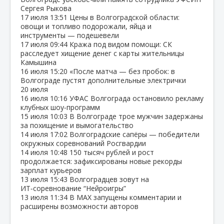
Сергея Рыкова
17 июля
13:51
Цены в Волгоградской области:
овощи и топливо подорожали, яйца и
инструменты — подешевели
17 июля
09:44
Кража под видом помощи: СК
расследует хищение денег с карты жительницы
Камышина
16 июля
15:20
«После матча — без пробок: в
Волгограде пустят дополнительные электрички
20 июля
16 июля
10:16
УФАС Волгограда остановило рекламу
клубных шоу‑программ
15 июля
10:03
В Волгограде трое мужчин задержаны
за похищение и вымогательство
14 июля
17:02
Волгоградские сапёры — победители
окружных соревнований Росгвардии
14 июля
10:48
150 тысяч рублей и рост
продолжается: зафиксированы новые рекорды
зарплат курьеров
13 июля
15:43
Волгоградцев зовут на
ИТ‑соревнование “Нейроигры”
13 июля
11:34
В МАХ запущены комментарии и
расширены возможности авторов