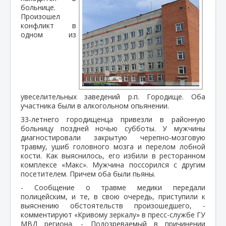
больнице.
Произошел
конфликт в
одном из
увеселительных заведений р.п. Городище. Оба
участника были в алкогольном опьянении.
33-летнего городищенца привезли в районную
больницу поздней ночью субботы. У мужчины
диагностировали закрытую черепно-мозговую
травму, ушиб головного мозга и перелом лобной
кости. Как выяснилось, его избили в ресторанном
комплексе «Макс». Мужчина поссорился с другим
посетителем. Причем оба были пьяны.
- Сообщение о травме медики передали
полицейским, и те, в свою очередь, приступили к
выяснению обстоятельств произошедшего, -
комментируют «Кривому зеркалу» в пресс-службе ГУ
МВД региона. - Подозреваемый в причинении