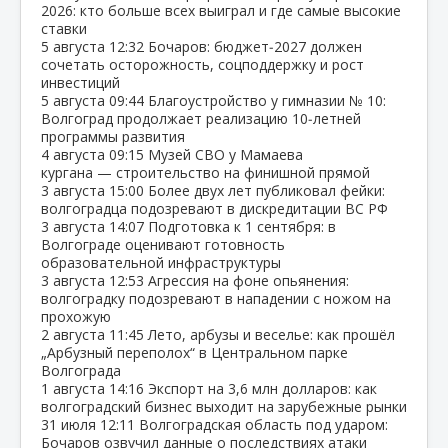
2026: кто больше всех выиграл и где самые высокие
ставки
5 августа
12:32
Бочаров: бюджет‑2027 должен
сочетать осторожность, соцподдержку и рост
инвестиций
5 августа
09:44
Благоустройство у гимназии № 10:
Волгоград продолжает реализацию 10‑летней
программы развития
4 августа
09:15
Музей СВО у Мамаева
кургана — строительство на финишной прямой
3 августа
15:00
Более двух лет публиковал фейки:
волгоградца подозревают в дискредитации ВС РФ
3 августа
14:07
Подготовка к 1 сентября: в
Волгограде оценивают готовность
образовательной инфраструктуры
3 августа
12:53
Агрессия на фоне опьянения:
волгоградку подозревают в нападении с ножом на
прохожую
2 августа
11:45
Лето, арбузы и веселье: как прошёл
„Арбузный переполох“ в Центральном парке
Волгограда
1 августа
14:16
Экспорт на 3,6 млн долларов: как
волгоградский бизнес выходит на зарубежные рынки
31 июля
12:11
Волгоградская область под ударом:
Бочаров озвучил данные о последствиях атаки