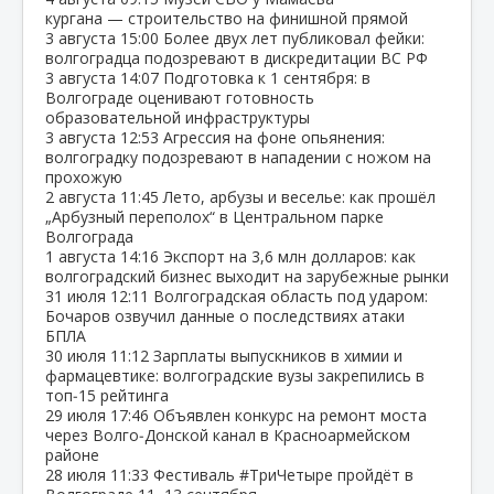
кургана — строительство на финишной прямой
3 августа
15:00
Более двух лет публиковал фейки:
волгоградца подозревают в дискредитации ВС РФ
3 августа
14:07
Подготовка к 1 сентября: в
Волгограде оценивают готовность
образовательной инфраструктуры
3 августа
12:53
Агрессия на фоне опьянения:
волгоградку подозревают в нападении с ножом на
прохожую
2 августа
11:45
Лето, арбузы и веселье: как прошёл
„Арбузный переполох“ в Центральном парке
Волгограда
1 августа
14:16
Экспорт на 3,6 млн долларов: как
волгоградский бизнес выходит на зарубежные рынки
31 июля
12:11
Волгоградская область под ударом:
Бочаров озвучил данные о последствиях атаки
БПЛА
30 июля
11:12
Зарплаты выпускников в химии и
фармацевтике: волгоградские вузы закрепились в
топ‑15 рейтинга
29 июля
17:46
Объявлен конкурс на ремонт моста
через Волго‑Донской канал в Красноармейском
районе
28 июля
11:33
Фестиваль #ТриЧетыре пройдёт в