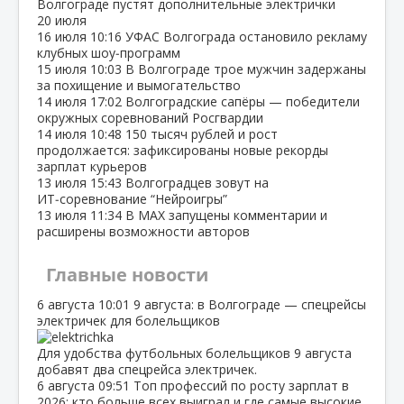
Волгограде пустят дополнительные электрички
20 июля
16 июля
10:16
УФАС Волгограда остановило рекламу
клубных шоу‑программ
15 июля
10:03
В Волгограде трое мужчин задержаны
за похищение и вымогательство
14 июля
17:02
Волгоградские сапёры — победители
окружных соревнований Росгвардии
14 июля
10:48
150 тысяч рублей и рост
продолжается: зафиксированы новые рекорды
зарплат курьеров
13 июля
15:43
Волгоградцев зовут на
ИТ‑соревнование “Нейроигры”
13 июля
11:34
В МАХ запущены комментарии и
расширены возможности авторов
Главные новости
6 августа
10:01
9 августа: в Волгограде — спецрейсы
электричек для болельщиков
Для удобства футбольных болельщиков 9 августа
добавят два спецрейса электричек.
6 августа
09:51
Топ профессий по росту зарплат в
2026: кто больше всех выиграл и где самые высокие