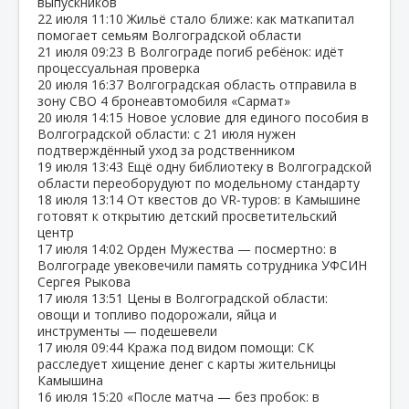
выпускников
22 июля
11:10
Жильё стало ближе: как маткапитал
помогает семьям Волгоградской области
21 июля
09:23
В Волгограде погиб ребёнок: идёт
процессуальная проверка
20 июля
16:37
Волгоградская область отправила в
зону СВО 4 бронеавтомобиля «Сармат»
20 июля
14:15
Новое условие для единого пособия в
Волгоградской области: с 21 июля нужен
подтверждённый уход за родственником
19 июля
13:43
Ещё одну библиотеку в Волгоградской
области переоборудуют по модельному стандарту
18 июля
13:14
От квестов до VR‑туров: в Камышине
готовят к открытию детский просветительский
центр
17 июля
14:02
Орден Мужества — посмертно: в
Волгограде увековечили память сотрудника УФСИН
Сергея Рыкова
17 июля
13:51
Цены в Волгоградской области:
овощи и топливо подорожали, яйца и
инструменты — подешевели
17 июля
09:44
Кража под видом помощи: СК
расследует хищение денег с карты жительницы
Камышина
16 июля
15:20
«После матча — без пробок: в