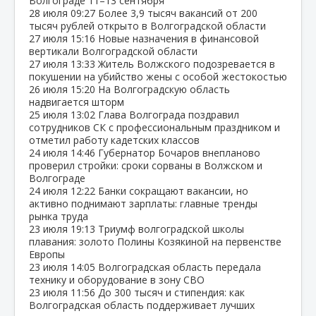
Волгограде 11–13 сентября
28 июля
09:27
Более 3,9 тысяч вакансий от 200
тысяч рублей открыто в Волгоградской области
27 июля
15:16
Новые назначения в финансовой
вертикали Волгоградской области
27 июля
13:33
Житель Волжского подозревается в
покушении на убийство жены с особой жестокостью
26 июля
15:20
На Волгоградскую область
надвигается шторм
25 июля
13:02
Глава Волгограда поздравил
сотрудников СК с профессиональным праздником и
отметил работу кадетских классов
24 июля
14:46
Губернатор Бочаров внепланово
проверил стройки: сроки сорваны в Волжском и
Волгограде
24 июля
12:22
Банки сокращают вакансии, но
активно поднимают зарплаты: главные тренды
рынка труда
23 июля
19:13
Триумф волгоградской школы
плавания: золото Полины Козякиной на первенстве
Европы
23 июля
14:05
Волгоградская область передала
технику и оборудование в зону СВО
23 июля
11:56
До 300 тысяч и стипендия: как
Волгоградская область поддерживает лучших