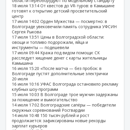
области переоборудуют по модельному стандарту
18 июля
13:14
От квестов до VR‑туров: в Камышине
готовят к открытию детский просветительский
центр
17 июля
14:02
Орден Мужества — посмертно: в
Волгограде увековечили память сотрудника УФСИН
Сергея Рыкова
17 июля
13:51
Цены в Волгоградской области:
овощи и топливо подорожали, яйца и
инструменты — подешевели
17 июля
09:44
Кража под видом помощи: СК
расследует хищение денег с карты жительницы
Камышина
16 июля
15:20
«После матча — без пробок: в
Волгограде пустят дополнительные электрички
20 июля
16 июля
10:16
УФАС Волгограда остановило рекламу
клубных шоу‑программ
15 июля
10:03
В Волгограде трое мужчин задержаны
за похищение и вымогательство
14 июля
17:02
Волгоградские сапёры — победители
окружных соревнований Росгвардии
14 июля
10:48
150 тысяч рублей и рост
продолжается: зафиксированы новые рекорды
зарплат курьеров