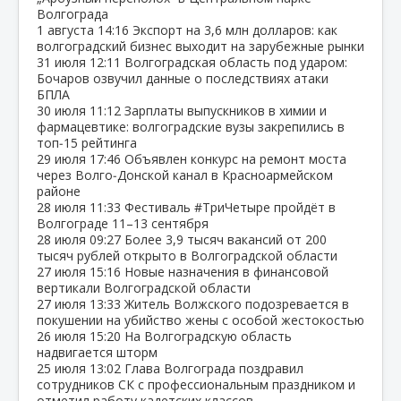
Волгограда
1 августа
14:16
Экспорт на 3,6 млн долларов: как
волгоградский бизнес выходит на зарубежные рынки
31 июля
12:11
Волгоградская область под ударом:
Бочаров озвучил данные о последствиях атаки
БПЛА
30 июля
11:12
Зарплаты выпускников в химии и
фармацевтике: волгоградские вузы закрепились в
топ‑15 рейтинга
29 июля
17:46
Объявлен конкурс на ремонт моста
через Волго‑Донской канал в Красноармейском
районе
28 июля
11:33
Фестиваль #ТриЧетыре пройдёт в
Волгограде 11–13 сентября
28 июля
09:27
Более 3,9 тысяч вакансий от 200
тысяч рублей открыто в Волгоградской области
27 июля
15:16
Новые назначения в финансовой
вертикали Волгоградской области
27 июля
13:33
Житель Волжского подозревается в
покушении на убийство жены с особой жестокостью
26 июля
15:20
На Волгоградскую область
надвигается шторм
25 июля
13:02
Глава Волгограда поздравил
сотрудников СК с профессиональным праздником и
отметил работу кадетских классов