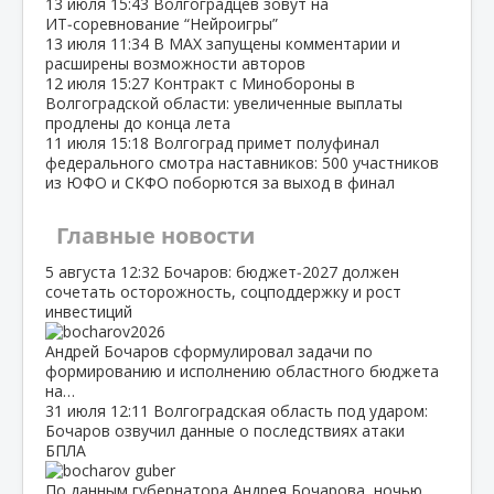
13 июля
15:43
Волгоградцев зовут на
ИТ‑соревнование “Нейроигры”
13 июля
11:34
В МАХ запущены комментарии и
расширены возможности авторов
12 июля
15:27
Контракт с Минобороны в
Волгоградской области: увеличенные выплаты
продлены до конца лета
11 июля
15:18
Волгоград примет полуфинал
федерального смотра наставников: 500 участников
из ЮФО и СКФО поборются за выход в финал
Главные новости
5 августа
12:32
Бочаров: бюджет‑2027 должен
сочетать осторожность, соцподдержку и рост
инвестиций
Андрей Бочаров сформулировал задачи по
формированию и исполнению областного бюджета
на…
31 июля
12:11
Волгоградская область под ударом:
Бочаров озвучил данные о последствиях атаки
БПЛА
По данным губернатора Андрея Бочарова, ночью