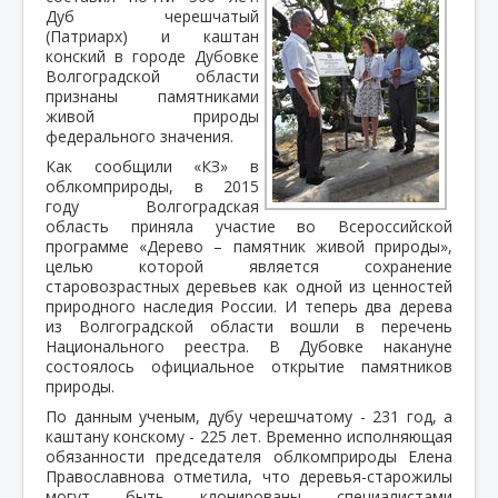
Дуб черешчатый
(Патриарх) и каштан
конский в городе Дубовке
Волгоградской области
признаны памятниками
живой природы
федерального значения.
Как сообщили «КЗ» в
облкомприроды, в 2015
году Волгоградская
область приняла участие во Всероссийской
программе «Дерево – памятник живой природы»,
целью которой является сохранение
старовозрастных деревьев как одной из ценностей
природного наследия России. И теперь два дерева
из Волгоградской области вошли в перечень
Национального реестра. В Дубовке накануне
состоялось официальное открытие памятников
природы.
По данным ученым, дубу черешчатому - 231 год, а
каштану конскому - 225 лет. Временно исполняющая
обязанности председателя облкомприроды Елена
Православнова отметила, что деревья-старожилы
могут быть клонированы специалистами