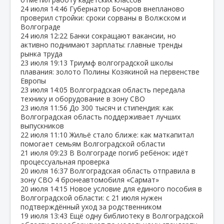
24 июля
14:46
Губернатор Бочаров внепланово
проверил стройки: сроки сорваны в Волжском и
Волгограде
24 июля
12:22
Банки сокращают вакансии, но
активно поднимают зарплаты: главные тренды
рынка труда
23 июля
19:13
Триумф волгоградской школы
плавания: золото Полины Козякиной на первенстве
Европы
23 июля
14:05
Волгоградская область передала
технику и оборудование в зону СВО
23 июля
11:56
До 300 тысяч и стипендия: как
Волгоградская область поддерживает лучших
выпускников
22 июля
11:10
Жильё стало ближе: как маткапитал
помогает семьям Волгоградской области
21 июля
09:23
В Волгограде погиб ребёнок: идёт
процессуальная проверка
20 июля
16:37
Волгоградская область отправила в
зону СВО 4 бронеавтомобиля «Сармат»
20 июля
14:15
Новое условие для единого пособия в
Волгоградской области: с 21 июля нужен
подтверждённый уход за родственником
19 июля
13:43
Ещё одну библиотеку в Волгоградской