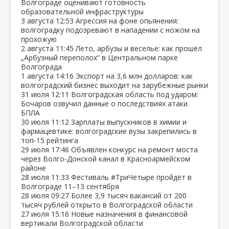
Волгограде оценивают готовность
образовательной инфраструктуры
3 августа
12:53
Агрессия на фоне опьянения:
волгоградку подозревают в нападении с ножом на
прохожую
2 августа
11:45
Лето, арбузы и веселье: как прошёл
„Арбузный переполох“ в Центральном парке
Волгограда
1 августа
14:16
Экспорт на 3,6 млн долларов: как
волгоградский бизнес выходит на зарубежные рынки
31 июля
12:11
Волгоградская область под ударом:
Бочаров озвучил данные о последствиях атаки
БПЛА
30 июля
11:12
Зарплаты выпускников в химии и
фармацевтике: волгоградские вузы закрепились в
топ‑15 рейтинга
29 июля
17:46
Объявлен конкурс на ремонт моста
через Волго‑Донской канал в Красноармейском
районе
28 июля
11:33
Фестиваль #ТриЧетыре пройдёт в
Волгограде 11–13 сентября
28 июля
09:27
Более 3,9 тысяч вакансий от 200
тысяч рублей открыто в Волгоградской области
27 июля
15:16
Новые назначения в финансовой
вертикали Волгоградской области