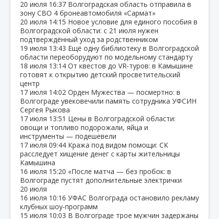
20 июля
16:37
Волгоградская область отправила в
зону СВО 4 бронеавтомобиля «Сармат»
20 июля
14:15
Новое условие для единого пособия в
Волгоградской области: с 21 июля нужен
подтверждённый уход за родственником
19 июля
13:43
Ещё одну библиотеку в Волгоградской
области переоборудуют по модельному стандарту
18 июля
13:14
От квестов до VR‑туров: в Камышине
готовят к открытию детский просветительский
центр
17 июля
14:02
Орден Мужества — посмертно: в
Волгограде увековечили память сотрудника УФСИН
Сергея Рыкова
17 июля
13:51
Цены в Волгоградской области:
овощи и топливо подорожали, яйца и
инструменты — подешевели
17 июля
09:44
Кража под видом помощи: СК
расследует хищение денег с карты жительницы
Камышина
16 июля
15:20
«После матча — без пробок: в
Волгограде пустят дополнительные электрички
20 июля
16 июля
10:16
УФАС Волгограда остановило рекламу
клубных шоу‑программ
15 июля
10:03
В Волгограде трое мужчин задержаны