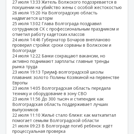
27 июля
13:33
Житель Волжского подозревается в
покушении на убийство жены с особой жестокостью
26 июля
15:20
На Волгоградскую область
надвигается шторм
25 июля
13:02
Глава Волгограда поздравил
сотрудников СК с профессиональным праздником и
отметил работу кадетских классов
24 июля
14:46
Губернатор Бочаров внепланово
проверил стройки: сроки сорваны в Волжском и
Волгограде
24 июля
12:22
Банки сокращают вакансии, но
активно поднимают зарплаты: главные тренды
рынка труда
23 июля
19:13
Триумф волгоградской школы
плавания: золото Полины Козякиной на первенстве
Европы
23 июля
14:05
Волгоградская область передала
технику и оборудование в зону СВО
23 июля
11:56
До 300 тысяч и стипендия: как
Волгоградская область поддерживает лучших
выпускников
22 июля
11:10
Жильё стало ближе: как маткапитал
помогает семьям Волгоградской области
21 июля
09:23
В Волгограде погиб ребёнок: идёт
процессуальная проверка