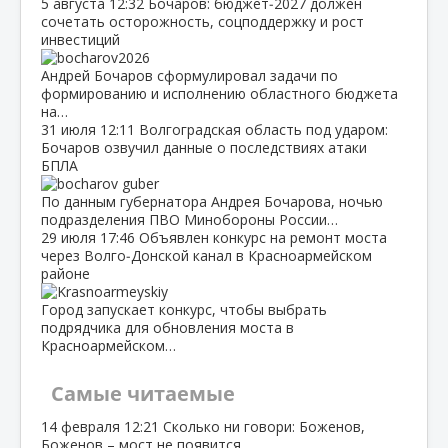
5 августа
12:32
Бочаров: бюджет‑2027 должен
сочетать осторожность, соцподдержку и рост
инвестиций
Андрей Бочаров сформулировал задачи по
формированию и исполнению областного бюджета
на…
31 июля
12:11
Волгоградская область под ударом:
Бочаров озвучил данные о последствиях атаки
БПЛА
По данным губернатора Андрея Бочарова, ночью
подразделения ПВО Минобороны России…
29 июля
17:46
Объявлен конкурс на ремонт моста
через Волго‑Донской канал в Красноармейском
районе
Город запускает конкурс, чтобы выбрать
подрядчика для обновления моста в
Красноармейском…
Самые читаемые
14 февраля
12:21
Сколько ни говори: Боженов,
Боженов – мост не появится