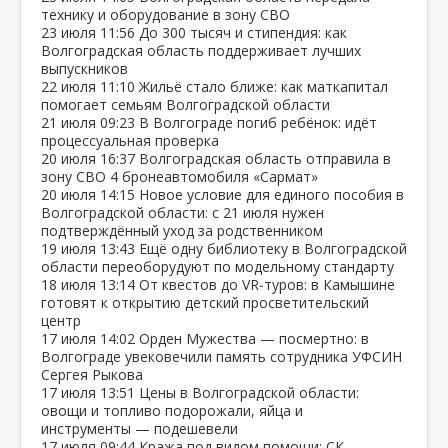
технику и оборудование в зону СВО
23 июля
11:56
До 300 тысяч и стипендия: как
Волгоградская область поддерживает лучших
выпускников
22 июля
11:10
Жильё стало ближе: как маткапитал
помогает семьям Волгоградской области
21 июля
09:23
В Волгограде погиб ребёнок: идёт
процессуальная проверка
20 июля
16:37
Волгоградская область отправила в
зону СВО 4 бронеавтомобиля «Сармат»
20 июля
14:15
Новое условие для единого пособия в
Волгоградской области: с 21 июля нужен
подтверждённый уход за родственником
19 июля
13:43
Ещё одну библиотеку в Волгоградской
области переоборудуют по модельному стандарту
18 июля
13:14
От квестов до VR‑туров: в Камышине
готовят к открытию детский просветительский
центр
17 июля
14:02
Орден Мужества — посмертно: в
Волгограде увековечили память сотрудника УФСИН
Сергея Рыкова
17 июля
13:51
Цены в Волгоградской области:
овощи и топливо подорожали, яйца и
инструменты — подешевели
17 июля
09:44
Кража под видом помощи: СК