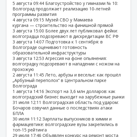
5 августа
09:44
Благоустройство у гимназии № 10:
Волгоград продолжает реализацию 10‑летней
программы развития
4 августа
09:15
Музей СВО у Мамаева
кургана — строительство на финишной прямой
3 августа
15:00
Более двух лет публиковал фейки:
волгоградца подозревают в дискредитации ВС РФ
3 августа
14:07
Подготовка к 1 сентября: в
Волгограде оценивают готовность
образовательной инфраструктуры
3 августа
12:53
Агрессия на фоне опьянения:
волгоградку подозревают в нападении с ножом на
прохожую
2 августа
11:45
Лето, арбузы и веселье: как прошёл
„Арбузный переполох“ в Центральном парке
Волгограда
1 августа
14:16
Экспорт на 3,6 млн долларов: как
волгоградский бизнес выходит на зарубежные рынки
31 июля
12:11
Волгоградская область под ударом:
Бочаров озвучил данные о последствиях атаки
БПЛА
30 июля
11:12
Зарплаты выпускников в химии и
фармацевтике: волгоградские вузы закрепились в
топ‑15 рейтинга
29 июля
17:46
Объявлен конкурс на ремонт моста