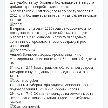
Для удобства футбольных болельщиков 9 августа
добавят два спецрейса электричек.
6 августа
09:51
Топ профессий по росту зарплат в
2026: кто больше всех выиграл и где самые высокие
ставки
В первом полугодии 2026 года рекордсменом по
росту зарплатных предложений стал сварщик:…
5 августа
12:32
Бочаров: бюджет‑2027 должен
сочетать осторожность, соцподдержку и рост
инвестиций
Андрей Бочаров сформулировал задачи по
формированию и исполнению областного бюджета
на…
31 июля
12:11
Волгоградская область под ударом:
Бочаров озвучил данные о последствиях атаки
БПЛА
По данным губернатора Андрея Бочарова, ночью
подразделения ПВО Минобороны России…
29 июля
17:46
Объявлен конкурс на ремонт моста
через Волго‑Донской канал в Красноармейском
районе