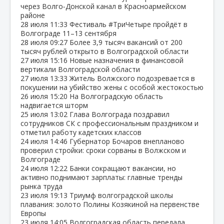
через Волго‑Донской канал в Красноармейском
районе
28 июля
11:33
Фестиваль #ТриЧетыре пройдёт в
Волгограде 11–13 сентября
28 июля
09:27
Более 3,9 тысяч вакансий от 200
тысяч рублей открыто в Волгоградской области
27 июля
15:16
Новые назначения в финансовой
вертикали Волгоградской области
27 июля
13:33
Житель Волжского подозревается в
покушении на убийство жены с особой жестокостью
26 июля
15:20
На Волгоградскую область
надвигается шторм
25 июля
13:02
Глава Волгограда поздравил
сотрудников СК с профессиональным праздником и
отметил работу кадетских классов
24 июля
14:46
Губернатор Бочаров внепланово
проверил стройки: сроки сорваны в Волжском и
Волгограде
24 июля
12:22
Банки сокращают вакансии, но
активно поднимают зарплаты: главные тренды
рынка труда
23 июля
19:13
Триумф волгоградской школы
плавания: золото Полины Козякиной на первенстве
Европы
23 июля
14:05
Волгоградская область передала