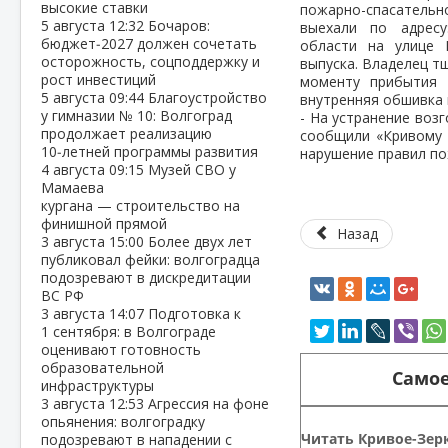
высокие ставки
пожарно-спасател
5 августа
12:32
Бочаров:
выехали по адресу
бюджет‑2027 должен сочетать
области на улице 
осторожность, соцподдержку и
выпуска. Владелец т
рост инвестиций
моменту прибытия 
5 августа
09:44
Благоустройство
внутренняя обшивка 
у гимназии № 10: Волгоград
- На устранение воз
продолжает реализацию
сообщили «Кривому 
10‑летней программы развития
нарушение правил по
4 августа
09:15
Музей СВО у
Мамаева
кургана — строительство на
финишной прямой
Назад
3 августа
15:00
Более двух лет
публиковал фейки: волгоградца
подозревают в дискредитации
ВС РФ
3 августа
14:07
Подготовка к
1 сентября: в Волгограде
оценивают готовность
образовательной
Самое
инфраструктуры
3 августа
12:53
Агрессия на фоне
опьянения: волгоградку
Читать Кривое-Зерк
подозревают в нападении с