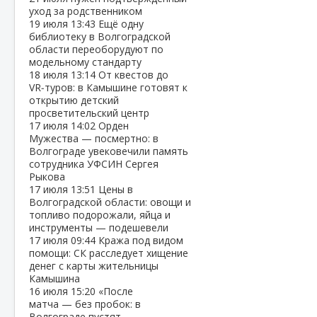
уход за родственником
19 июля
13:43
Ещё одну
библиотеку в Волгоградской
области переоборудуют по
модельному стандарту
18 июля
13:14
От квестов до
VR‑туров: в Камышине готовят к
открытию детский
просветительский центр
17 июля
14:02
Орден
Мужества — посмертно: в
Волгограде увековечили память
сотрудника УФСИН Сергея
Рыкова
17 июля
13:51
Цены в
Волгоградской области: овощи и
топливо подорожали, яйца и
инструменты — подешевели
17 июля
09:44
Кража под видом
помощи: СК расследует хищение
денег с карты жительницы
Камышина
16 июля
15:20
«После
матча — без пробок: в
Волгограде пустят