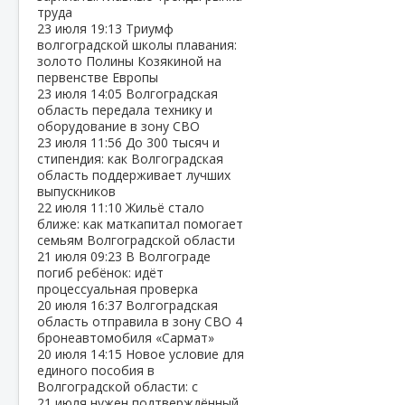
труда
23 июля
19:13
Триумф
волгоградской школы плавания:
золото Полины Козякиной на
первенстве Европы
23 июля
14:05
Волгоградская
область передала технику и
оборудование в зону СВО
23 июля
11:56
До 300 тысяч и
стипендия: как Волгоградская
область поддерживает лучших
выпускников
22 июля
11:10
Жильё стало
ближе: как маткапитал помогает
семьям Волгоградской области
21 июля
09:23
В Волгограде
погиб ребёнок: идёт
процессуальная проверка
20 июля
16:37
Волгоградская
область отправила в зону СВО 4
бронеавтомобиля «Сармат»
20 июля
14:15
Новое условие для
единого пособия в
Волгоградской области: с
21 июля нужен подтверждённый