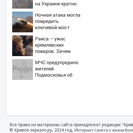
на Украине кратно
увеличилась
Ночная атака могла
точность попаданий
повредить
по объектам ВСУ
ключевой мост
через Днестр в
Раиса – ужас
Одесской области
кремлевских
поваров. Зачем
жена Горбачева
МЧС предупредило
требовала пять
жителей
видов каши каждое
Подмосковья об
утро?
угрозе атаки дронов
Все права на материалы сайта принадлежат редакции "Крив
© Кривое зеркало.ру, 2024 год, И
нтернет-газета о жизни Волг