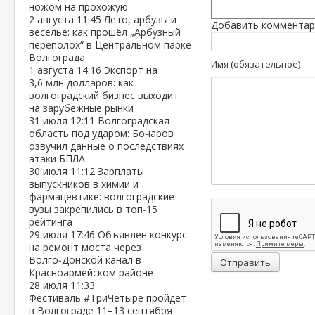
ножом на прохожую
2 августа
11:45
Лето, арбузы и
Добавить комментар
веселье: как прошёл „Арбузный
переполох“ в Центральном парке
Волгограда
Имя (обязательное)
1 августа
14:16
Экспорт на
3,6 млн долларов: как
волгоградский бизнес выходит
на зарубежные рынки
31 июля
12:11
Волгоградская
область под ударом: Бочаров
озвучил данные о последствиях
атаки БПЛА
30 июля
11:12
Зарплаты
выпускников в химии и
фармацевтике: волгоградские
вузы закрепились в топ‑15
рейтинга
29 июля
17:46
Объявлен конкурс
на ремонт моста через
Волго‑Донской канал в
Отправить
Красноармейском районе
28 июля
11:33
Фестиваль #ТриЧетыре пройдёт
в Волгограде 11–13 сентября