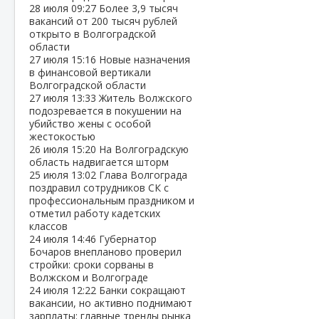
28 июля
09:27
Более 3,9 тысяч
вакансий от 200 тысяч рублей
открыто в Волгоградской
области
27 июля
15:16
Новые назначения
в финансовой вертикали
Волгоградской области
27 июля
13:33
Житель Волжского
подозревается в покушении на
убийство жены с особой
жестокостью
26 июля
15:20
На Волгоградскую
область надвигается шторм
25 июля
13:02
Глава Волгограда
поздравил сотрудников СК с
профессиональным праздником и
отметил работу кадетских
классов
24 июля
14:46
Губернатор
Бочаров внепланово проверил
стройки: сроки сорваны в
Волжском и Волгограде
24 июля
12:22
Банки сокращают
вакансии, но активно поднимают
зарплаты: главные тренды рынка