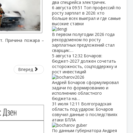
два спецрейса электричек.
6 августа
09:51
Топ профессий по
росту зарплат в 2026: кто
больше всех выиграл и где самые
высокие ставки
В первом полугодии 2026 года
рекордсменом по росту
т. Причина пожара –
зарплатных предложений стал
сварщик:…
5 августа
12:32
Бочаров:
бюджет‑2027 должен сочетать
осторожность, соцподдержку и
Вперед
рост инвестиций
Андрей Бочаров сформулировал
задачи по формированию и
исполнению областного
бюджета на…
31 июля
12:11
Волгоградская
область под ударом: Бочаров
озвучил данные о последствиях
атаки БПЛА
По данным губернатора Андрея