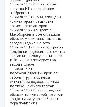
13 июля
15:43
Волгоградцев
зовут на ИТ‑соревнование
“Нейроигры”
13 июля
11:34
В МАХ запущены
комментарии и расширены
возможности авторов
12 июля
15:27
Контракт с
Минобороны в Волгоградской
области: увеличенные выплаты
продлены до конца лета
11 июля
15:18
Волгоград примет
полуфинал федерального смотра
наставников: 500 участников из
ЮФО и СКФО поборются за
выход в финал
10 июля
15:51
Водохозяйственный прогноз:
рабочая группа оценила
ситуацию на водохранилищах
Волжско‑Камского каскада
10 июля
12:39
В Волгоградской
области тысячи семей получили
новую выплату: как работает
мера поддержки