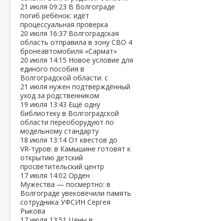
21 июля
09:23
В Волгограде
погиб ребёнок: идёт
процессуальная проверка
20 июля
16:37
Волгоградская
область отправила в зону СВО 4
бронеавтомобиля «Сармат»
20 июля
14:15
Новое условие для
единого пособия в
Волгоградской области: с
21 июля нужен подтверждённый
уход за родственником
19 июля
13:43
Ещё одну
библиотеку в Волгоградской
области переоборудуют по
модельному стандарту
18 июля
13:14
От квестов до
VR‑туров: в Камышине готовят к
открытию детский
просветительский центр
17 июля
14:02
Орден
Мужества — посмертно: в
Волгограде увековечили память
сотрудника УФСИН Сергея
Рыкова
17 июля
13:51
Цены в