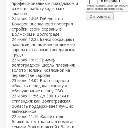
профессиональным праздником и
отметил работу кадетских
классов
Отправить
24 июля
14:46
Губернатор
Бочаров внепланово проверил
стройки: сроки сорваны в
Волжском и Волгограде
24 июля
12:22
Банки сокращают
вакансии, но активно поднимают
зарплаты: главные тренды рынка
труда
23 июля
19:13
Триумф
волгоградской школы плавания:
золото Полины Козякиной на
первенстве Европы
23 июля
14:05
Волгоградская
область передала технику и
оборудование в зону СВО
23 июля
11:56
До 300 тысяч и
стипендия: как Волгоградская
область поддерживает лучших
выпускников
22 июля
11:10
Жильё стало
ближе: как маткапитал помогает
семьям Волгоградской области