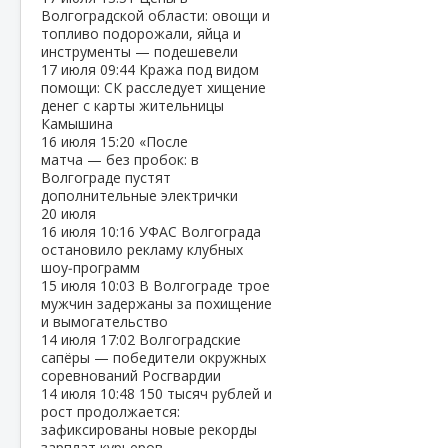
Волгоградской области: овощи и
топливо подорожали, яйца и
инструменты — подешевели
17 июля
09:44
Кража под видом
помощи: СК расследует хищение
денег с карты жительницы
Камышина
16 июля
15:20
«После
матча — без пробок: в
Волгограде пустят
дополнительные электрички
20 июля
16 июля
10:16
УФАС Волгограда
остановило рекламу клубных
шоу‑программ
15 июля
10:03
В Волгограде трое
мужчин задержаны за похищение
и вымогательство
14 июля
17:02
Волгоградские
сапёры — победители окружных
соревнований Росгвардии
14 июля
10:48
150 тысяч рублей и
рост продолжается:
зафиксированы новые рекорды
зарплат курьеров