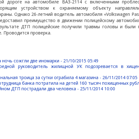
ой дороге на автомобиле ВАЗ-2114 с включенными пробле
оворящим устройством к охраняемому объекту направлял
раны. Однако 26-летний водитель автомобиля «Volkswagen Pas
редоставил преимущество в движении полицейскому автомоби
зультате ДТП полицейские получили травмы головы и были 
. Проводится проверка.
 ночь сожгли две иномарки -
21/10/2015 05:49
редной руководитель жилищной УК подозревается в хище
нальная троица за сутки ограбила 4 магазина -
26/11/2014 07:05
трудница банка потратила на детей 160 тысяч похищенных руб
йном ДТП пострадали два человека -
25/11/2014 10:00