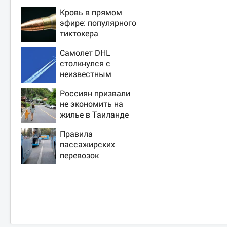
Кровь в прямом
эфире: популярного
тиктокера
застрелили у
Самолет DHL
ресторана
столкнулся с
неизвестным
объектом над
Россиян призвали
Лейпцигом -
не экономить на
Новости на Вести.ru
жилье в Таиланде
ради безопасности
Правила
пассажирских
перевозок
изменятся в РФ с 1
сентября