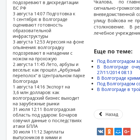
Чкалова,
по главн
подозревают в дискредитации
ВС РФ
сигнально-громког
3 августа
14:07
Подготовка к
вневедомственной ох
1 сентября: в Волгограде
улицу Войкова не п
оценивают готовность
столкновение.
В ре
образовательной
лечебное учреждение
инфраструктуры
3 августа
12:53
Агрессия на фоне
опьянения: волгоградку
Еще по теме:
подозревают в нападении с
ножом на прохожую
Под Волгоградом за
2 августа
11:45
Лето, арбузы и
В Волгограде оче
веселье: как прошёл „Арбузный
27/11/2014 08:13
переполох“ в Центральном парке
В Волгограде крими
Волгограда
Под Волгоградом со
1 августа
14:16
Экспорт на
В Волгограде в тро
3,6 млн долларов: как
волгоградский бизнес выходит
на зарубежные рынки
31 июля
12:11
Волгоградская
Назад
область под ударом: Бочаров
озвучил данные о последствиях
атаки БПЛА
30 июля
11:12
Зарплаты
выпускников в химии и