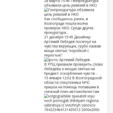
28 марта
15:46
Генпрокуратура
объявила цель ревизий в НКО
Как сообщалось ранее, в
Волгограде пошла волна
проверок НКО. Среди других
прокуратура…
21 декабря
15:45
Дизайнер
Артемий Лебедев посягнул на
чувства верующих, грубо назвав
мощи святых "коробкой с
перхотью"
В РПЦ призвали проверить слова
Лебедева о мощах святых на
предмет оскорбления чувств…
15 января
12:02
В Волгоградской
области спецтехника МЧС
пришла на помощь попавшим в
снежный плен автомобилистам