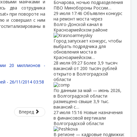
сковыми маячками и
Бочарова, ночью подразделения
ись два сотрудника
ПВО Минобороны России…
29 июля
17:46
Объявлен конкурс
sat» при повороте на
на ремонт моста через
лю и совершил с ним
Волго‑Донской канал в
госпитализированы в
Красноармейском районе
Город запускает конкурс, чтобы
выбрать подрядчика для
обновления моста в
Красноармейском…
28 июля
09:27
Более 3,9 тысяч
нии 20 миллионов -
вакансий от 200 тысяч рублей
открыто в Волгоградской
области
лей -
26/11/2014 03:58
По данным за май — июнь 2026,
в Волгоградской области
размещено свыше 3,9 тыс.
вакансий с…
Вперед
27 июля
15:16
Новые назначения
в финансовой вертикали
Волгоградской области
В регионе — кадровые подвижки: