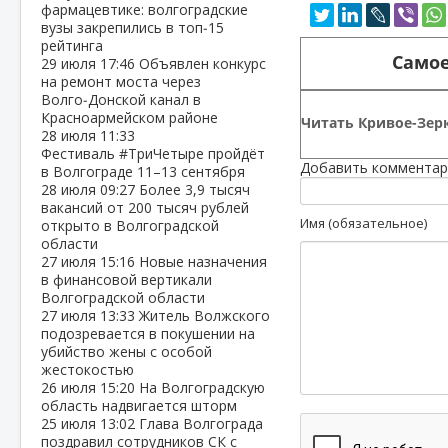
фармацевтике: волгоградские
вузы закрепились в топ‑15
рейтинга
Самое
29 июля
17:46
Объявлен конкурс
на ремонт моста через
Волго‑Донской канал в
Красноармейском районе
Читать Кривое-Зерк
28 июля
11:33
Фестиваль #ТриЧетыре пройдёт
Добавить комментар
в Волгограде 11–13 сентября
28 июля
09:27
Более 3,9 тысяч
вакансий от 200 тысяч рублей
Имя (обязательное)
открыто в Волгоградской
области
27 июля
15:16
Новые назначения
в финансовой вертикали
Волгоградской области
27 июля
13:33
Житель Волжского
подозревается в покушении на
убийство жены с особой
жестокостью
26 июля
15:20
На Волгоградскую
область надвигается шторм
25 июля
13:02
Глава Волгограда
поздравил сотрудников СК с