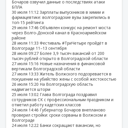
Бочаров озвучил данные о последствиях атаки
БПЛА
30 июля
11:12
Зарплаты выпускников в химии и
фармацевтике: волгоградские вузы закрепились в
топ‑15 рейтинга
29 июля
17:46
Объявлен конкурс на ремонт моста
через Волго‑Донской канал в Красноармейском
районе
28 июля
11:33
Фестиваль #ТриЧетыре пройдёт в
Волгограде 11–13 сентября
28 июля
09:27
Более 3,9 тысяч вакансий от 200
тысяч рублей открыто в Волгоградской области
27 июля
15:16
Новые назначения в финансовой
вертикали Волгоградской области
27 июля
13:33
Житель Волжского подозревается в
покушении на убийство жены с особой жестокостью
26 июля
15:20
На Волгоградскую область
надвигается шторм
25 июля
13:02
Глава Волгограда поздравил
сотрудников СК с профессиональным праздником и
отметил работу кадетских классов
24 июля
14:46
Губернатор Бочаров внепланово
проверил стройки: сроки сорваны в Волжском и
Волгограде
24 июля
12:22
Банки сокращают вакансии, но