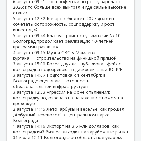
6 августа
09:51
Топ профессий по росту зарплат в
2026: кто больше всех выиграл и где самые высокие
ставки
5 августа
12:32
Бочаров: бюджет‑2027 должен
сочетать осторожность, соцподдержку и рост
инвестиций
5 августа
09:44
Благоустройство у гимназии № 10:
Волгоград продолжает реализацию 10‑летней
программы развития
4 августа
09:15
Музей СВО у Мамаева
кургана — строительство на финишной прямой
3 августа
15:00
Более двух лет публиковал фейки:
волгоградца подозревают в дискредитации ВС РФ
3 августа
14:07
Подготовка к 1 сентября: в
Волгограде оценивают готовность
образовательной инфраструктуры
3 августа
12:53
Агрессия на фоне опьянения:
волгоградку подозревают в нападении с ножом на
прохожую
2 августа
11:45
Лето, арбузы и веселье: как прошёл
„Арбузный переполох“ в Центральном парке
Волгограда
1 августа
14:16
Экспорт на 3,6 млн долларов: как
волгоградский бизнес выходит на зарубежные рынки
31 июля
12:11
Волгоградская область под ударом: