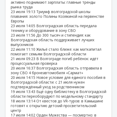
активно поднимают зарплаты: главные тренды
рынка труда
23 июля
19:13
Триумф волгоградской школы
плавания: золото Полины Козякиной на первенстве
Европы
23 июля
14:05
Волгоградская область передала
технику и оборудование в зону СВО
23 июля
11:56
До 300 тысяч и стипендия: как
Волгоградская область поддерживает лучших
выпускников
22 июля
11:10
Жильё стало ближе: как маткапитал
помогает семьям Волгоградской области
21 июля
09:23
В Волгограде погиб ребёнок: идёт
процессуальная проверка
20 июля
16:37
Волгоградская область отправила в
зону СВО 4 бронеавтомобиля «Сармат»
20 июля
14:15
Новое условие для единого пособия в
Волгоградской области: с 21 июля нужен
подтверждённый уход за родственником
19 июля
13:43
Ещё одну библиотеку в Волгоградской
области переоборудуют по модельному стандарту
18 июля
13:14
От квестов до VR‑туров: в Камышине
готовят к открытию детский просветительский
центр
17 июля
14:02
Орден Мужества — посмертно: в