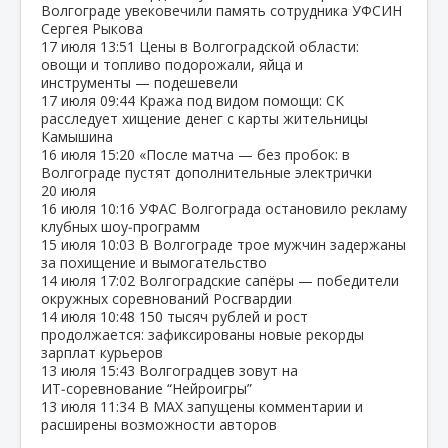
Волгограде увековечили память сотрудника УФСИН
Сергея Рыкова
17 июля
13:51
Цены в Волгоградской области:
овощи и топливо подорожали, яйца и
инструменты — подешевели
17 июля
09:44
Кража под видом помощи: СК
расследует хищение денег с карты жительницы
Камышина
16 июля
15:20
«После матча — без пробок: в
Волгограде пустят дополнительные электрички
20 июля
16 июля
10:16
УФАС Волгограда остановило рекламу
клубных шоу‑программ
15 июля
10:03
В Волгограде трое мужчин задержаны
за похищение и вымогательство
14 июля
17:02
Волгоградские сапёры — победители
окружных соревнований Росгвардии
14 июля
10:48
150 тысяч рублей и рост
продолжается: зафиксированы новые рекорды
зарплат курьеров
13 июля
15:43
Волгоградцев зовут на
ИТ‑соревнование “Нейроигры”
13 июля
11:34
В МАХ запущены комментарии и
расширены возможности авторов